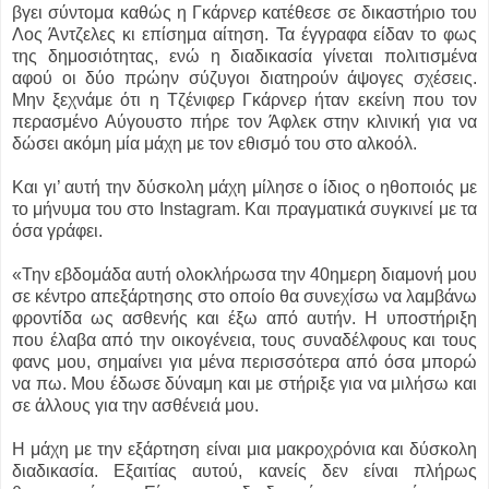
βγει σύντομα καθώς η Γκάρνερ κατέθεσε σε δικαστήριο του
Λος Άντζελες κι επίσημα αίτηση. Τα έγγραφα είδαν το φως
της δημοσιότητας, ενώ η διαδικασία γίνεται πολιτισμένα
αφού οι δύο πρώην σύζυγοι διατηρούν άψογες σχέσεις.
Μην ξεχνάμε ότι η Τζένιφερ Γκάρνερ ήταν εκείνη που τον
περασμένο Αύγουστο πήρε τον Άφλεκ στην κλινική για να
δώσει ακόμη μία μάχη με τον εθισμό του στο αλκοόλ.
Και γι’ αυτή την δύσκολη μάχη μίλησε ο ίδιος ο ηθοποιός με
το μήνυμα του στο Instagram. Και πραγματικά συγκινεί με τα
όσα γράφει.
«Την εβδομάδα αυτή ολοκλήρωσα την 40ημερη διαμονή μου
σε κέντρο απεξάρτησης στο οποίο θα συνεχίσω να λαμβάνω
φροντίδα ως ασθενής και έξω από αυτήν. Η υποστήριξη
που έλαβα από την οικογένεια, τους συναδέλφους και τους
φανς μου, σημαίνει για μένα περισσότερα από όσα μπορώ
να πω. Μου έδωσε δύναμη και με στήριξε για να μιλήσω και
σε άλλους για την ασθένειά μου.
Η μάχη με την εξάρτηση είναι μια μακροχρόνια και δύσκολη
διαδικασία. Εξαιτίας αυτού, κανείς δεν είναι πλήρως