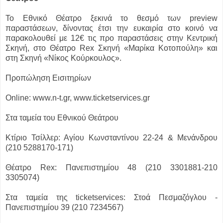
Το Εθνικό Θέατρο ξεκινά το θεσμό των preview
παραστάσεων, δίνοντας έτσι την ευκαιρία στο κοινό να
παρακολουθεί με 12€ τις προ παραστάσεις στην Κεντρική
Σκηνή, στο Θέατρο Rex Σκηνή «Μαρίκα Κοτοπούλη» και
στη Σκηνή «Νίκος Κούρκουλος».
Προπώληση Εισιτηρίων
Online: www.n-t.gr, www.ticketservices.gr
Στα ταμεία του Εθνικού Θεάτρου
Κτίριο Τσίλλερ: Αγίου Κωνσταντίνου 22-24 & Μενάνδρου
(210 5288170-171)
Θέατρο Rex: Πανεπιστημίου 48 (210 3301881-210
3305074)
Στα ταμεία της ticketservices: Στοά Πεσμαζόγλου -
Πανεπιστημίου 39 (210 7234567)