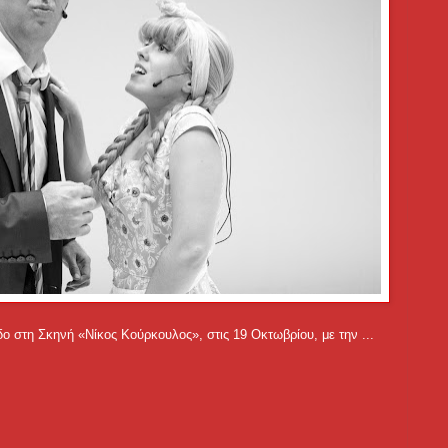
δο στη Σκηνή «Νίκος Κούρκουλος», στις 19 Οκτωβρίου, με την ...