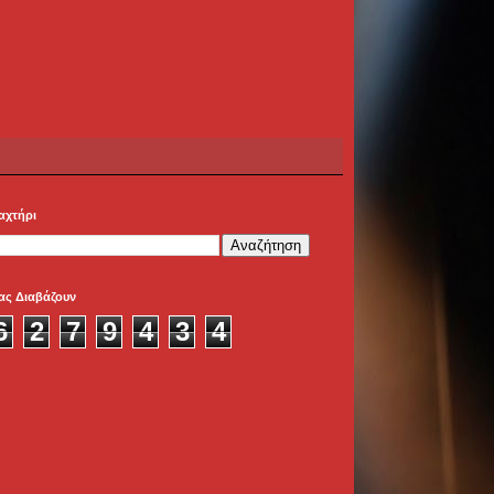
αχτήρι
ας Διαβάζουν
6
2
7
9
4
3
4