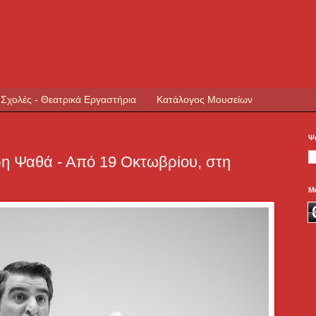
 Σχολές - Θεατρικά Εργαστήρια
Κατάλογος Μουσείων
Ψ
η Ψαθά - Από 19 Οκτωβρίου, στη
Μ