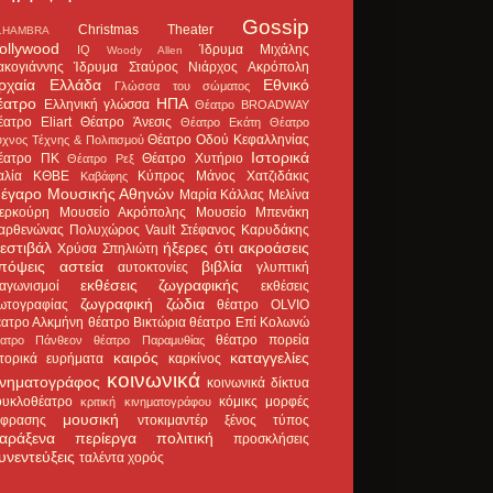
Gossip
Christmas Theater
LHAMBRA
ollywood
Ίδρυμα Μιχάλης
IQ
Woody Allen
ακογιάννης
Ίδρυμα Σταύρος Νιάρχος
Ακρόπολη
ρχαία Ελλάδα
Εθνικό
Γλώσσα του σώματος
έατρο
ΗΠΑ
Ελληνική γλώσσα
Θέατρο BROADWAY
έατρο Eliart
Θέατρο Άνεσις
Θέατρο Εκάτη
Θέατρο
Θέατρο Οδού Κεφαλληνίας
χνος Τέχνης & Πολιτισμού
Ιστορικά
έατρο ΠΚ
Θέατρο Χυτήριο
Θέατρο Ρεξ
αλία
ΚΘΒΕ
Κύπρος
Μάνος Χατζιδάκις
Καβάφης
έγαρο Μουσικής Αθηνών
Μαρία Κάλλας
Μελίνα
ερκούρη
Μουσείο Ακρόπολης
Μουσείο Μπενάκη
αρθενώνας
Πολυχώρος Vault
Στέφανος Καρυδάκης
εστιβάλ
ήξερες ότι
ακροάσεις
Χρύσα Σπηλιώτη
πόψεις
αστεία
βιβλία
αυτοκτονίες
γλυπτική
εκθέσεις ζωγραφικής
ιαγωνισμοί
εκθέσεις
ζωγραφική
ζώδια
ωτογραφίας
θέατρο OLVIO
έατρο Αλκμήνη
θέατρο Βικτώρια
θέατρο Επί Κολωνώ
θέατρο πορεία
έατρο Πάνθεον
θέατρο Παραμυθίας
καιρός
καταγγελίες
στορικά ευρήματα
καρκίνος
κοινωνικά
ινηματογράφος
κοινωνικά δίκτυα
ουκλοθέατρο
κόμικς
μορφές
κριτική κινηματογράφου
μουσική
κφρασης
ντοκιμαντέρ
ξένος τύπος
αράξενα
περίεργα
πολιτική
προσκλήσεις
υνεντεύξεις
ταλέντα
χορός