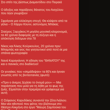
Στο σπίτι της Δέσπως Διαμαντίδου στο Πειραιά
Ο άδοξος και παράξενος θάνατος του Αισχύλου
που λίγοι γνωρίζουν
Σφράγισε μια ολόκληρη εποχή: Θα κλάψετε από τα
γέλια – Ο Χάρρυ Κλυνν, αστυνόμος Μπέκας
Σταύρος Ξαρχάκος:Η μεγάλη μουσική κληρονομιά,
τα 40 χρόνια διαφοράς με τη σύζυγο και η
απόκτηση διδύμων στα 78
Νίκος και Άλκης Κούρκουλος, 20 χρόνια πριν:
Μπαμπάς και γιος πιο γοητευτικοί από ποτέ σε μια
σπάνια φωτογραφία
Νανά Καραγιάννη: Η είδηση του "ΘΑΝΑΤΟΥ" της
και ο πανικός στο διαδίκτυο!
Οι γυναίκες που «σημάδεψαν» τα 80's και έγιναν
γνωστές από τις βιντεοταινίες (φωτό)
«Πριν ο άνεμος ξεχάσει το όνομά μου» — Μια
παράσταση που μιλά για τη λήθη με το φως της
ζωής. Είμασταν στην πρεμιέρα και γράφουμε για
αυτή
Ο Στέφανος Καρυδάκης συναντά την Ζέτα Λιάλιου.
Μια νέα ηθοποιό που φέτος την βλέπουμε στο
Θέατρο Αλκμήνη στο έργο "Μαυρη Σαμπούκα του