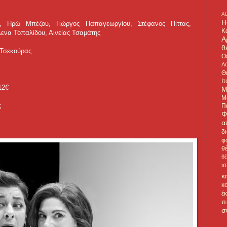
A
H
υ, Ηρώ Μπέζου, Γιώργος Παπαγεωργίου, Στέφανος Πίττας,
Κ
ενα Τοπαλίδου, Αινείας Τσαμάτης
Α
θ
ς Τσεκούρας
Θ
Λύ
Θ
Ιτ
12€
Μ
Μ
ς
Π
Φ
α
δ
φ
θ
θ
ι
κ
κ
έ
π
σ