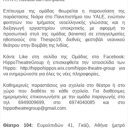
Επίτευγμα της ομάδας θεωρείται η παρουσίαση της
παράστασης Νιάρα στο Πανεπιστήμιο του YALE, ενώπιον
φοιτητών του τμήματος νεοελληνικής γλώσσας και η
διεξαγωγή εργαστηρίου υποκριτικής με αφορμή το
προσωπικό στυλ της ομάδας (kinemo) σε επαγγελματίες
ηθοποιούς στο Thespo19, διεθνές φεστιβάλ νεανικού
θεάτρου στην Βομβάη της Ινδίας.
Κάντε Like στη σελίδα της Ομάδας στο Facebook:
HippoTheatreGroup ή επισκεφθείτε την ιστοσελίδα των
Hippo: http://hippohippos.wix.com/hippo-theatre-group για
να ενημερώνεστε για όλες τις νέες πληροφορίες.
Καθημερινές παραστάσεις για σχολεία στο θέατρο ή στο
χώρο που διαθέτει το κάθε σχολείο. Για διαθέσιμες
ημερομηνίες επικοινωνήστε με την ομάδα παραγωγής στο
τηλ 6949009699, στο 6974040085 και στο
hippotheatregroup@gmail.com.
Θέατρο 104:
Ευμολπιδών 41, Γκάζι, Αθήνα (μετρό