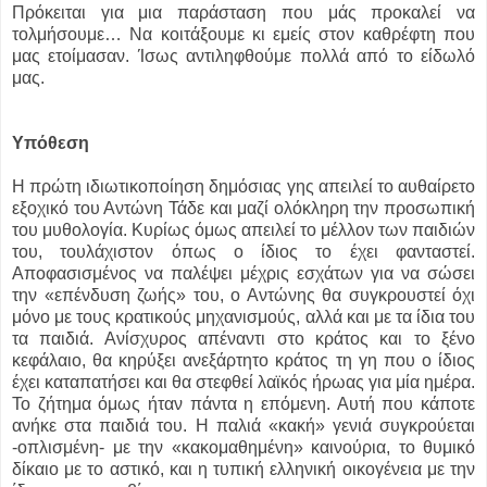
Πρόκειται για μια παράσταση που μάς προκαλεί να
τολμήσουμε… Να κοιτάξουμε κι εμείς στον καθρέφτη που
μας ετοίμασαν. Ίσως αντιληφθούμε πολλά από το είδωλό
μας.
Υπόθεση
Η πρώτη ιδιωτικοποίηση δημόσιας γης απειλεί το αυθαίρετο
εξοχικό του Αντώνη Τάδε και μαζί ολόκληρη την προσωπική
του μυθολογία. Κυρίως όμως απειλεί το μέλλον των παιδιών
του, τουλάχιστον όπως ο ίδιος το έχει φανταστεί.
Αποφασισμένος να παλέψει μέχρις εσχάτων για να σώσει
την «επένδυση ζωής» του, ο Αντώνης θα συγκρουστεί όχι
μόνο με τους κρατικούς μηχανισμούς, αλλά και με τα ίδια του
τα παιδιά. Ανίσχυρος απέναντι στο κράτος και το ξένο
κεφάλαιο, θα κηρύξει ανεξάρτητο κράτος τη γη που ο ίδιος
έχει καταπατήσει και θα στεφθεί λαϊκός ήρωας για μία ημέρα.
Το ζήτημα όμως ήταν πάντα η επόμενη. Αυτή που κάποτε
ανήκε στα παιδιά του. Η παλιά «κακή» γενιά συγκρούεται
-οπλισμένη- με την «κακομαθημένη» καινούρια, το θυμικό
δίκαιο με το αστικό, και η τυπική ελληνική οικογένεια με την