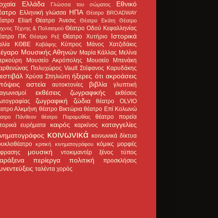
ρχαία Ελλάδα
Εθνικό
Γλώσσα του σώματος
έατρο
ΗΠΑ
Ελληνική γλώσσα
Θέατρο BROADWAY
έατρο Eliart
Θέατρο Άνεσις
Θέατρο Εκάτη
Θέατρο
Θέατρο Οδού Κεφαλληνίας
χνος Τέχνης & Πολιτισμού
Ιστορικά
έατρο ΠΚ
Θέατρο Χυτήριο
Θέατρο Ρεξ
αλία
ΚΘΒΕ
Κύπρος
Μάνος Χατζιδάκις
Καβάφης
έγαρο Μουσικής Αθηνών
Μαρία Κάλλας
Μελίνα
ερκούρη
Μουσείο Ακρόπολης
Μουσείο Μπενάκη
αρθενώνας
Πολυχώρος Vault
Στέφανος Καρυδάκης
εστιβάλ
ήξερες ότι
ακροάσεις
Χρύσα Σπηλιώτη
πόψεις
αστεία
βιβλία
αυτοκτονίες
γλυπτική
εκθέσεις ζωγραφικής
ιαγωνισμοί
εκθέσεις
ζωγραφική
ζώδια
ωτογραφίας
θέατρο OLVIO
έατρο Αλκμήνη
θέατρο Βικτώρια
θέατρο Επί Κολωνώ
θέατρο πορεία
έατρο Πάνθεον
θέατρο Παραμυθίας
καιρός
καταγγελίες
στορικά ευρήματα
καρκίνος
κοινωνικά
ινηματογράφος
κοινωνικά δίκτυα
ουκλοθέατρο
κόμικς
μορφές
κριτική κινηματογράφου
μουσική
κφρασης
ντοκιμαντέρ
ξένος τύπος
αράξενα
περίεργα
πολιτική
προσκλήσεις
υνεντεύξεις
ταλέντα
χορός