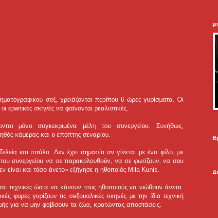
μ
ινηματογραφικού σeξ, χρειάζονται περίπου 6 ώρες γυρίσματα. Οι
οι ερwτικές σκηνές να φαίνονται ρεαλιστικές.
.
ονται μόνο συγκεκριμένα μέλη του συνεργείου. Συνήθως,
οηθός κάμερας και ο επόπτης σεναρίου.
Β
Τελεία και παύλα. Δεν έχει σημασία αν γίνεται με ένα φίλο, με
η του συνεργείου να σε παρακολουθούν, να σε φωτίζουν, να σου
εν είναι και τόσο άνετο» εξήγησε η ηθοποιός Mila Kunis.
Δ
ται τεχνικές ώστε να κάνουν τους ηθοποιούς να νιώθουν άνετα.
ικές φορές γυρίζουν τις σeξουαλικές σκηνές με την ίδια τεχνική
ωής για να μην φοβίσουν τα ζώα, κρατώντας αποστάσεις.