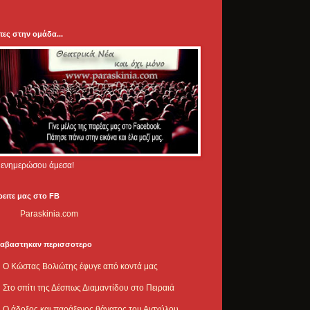
πες στην ομάδα...
.. ενημερώσου άμεσα!
ρειτε μας στο FB
Paraskinia.com
ιαβαστηκαν περισσοτερο
Ο Κώστας Βολιώτης έφυγε από κοντά μας
Στο σπίτι της Δέσπως Διαμαντίδου στο Πειραιά
Ο άδοξος και παράξενος θάνατος του Αισχύλου