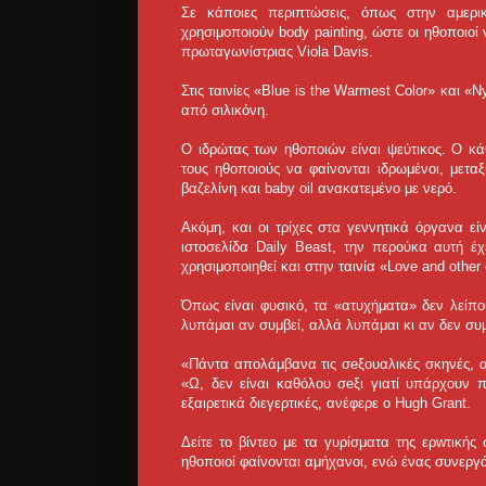
Σε κάποιες περιπτώσεις, όπως στην αμερι
χρησιμοποιούν body painting, ώστε οι ηθοποιοί
πρωταγωνίστριας Viola Davis.
Στις ταινίες «Blue is the Warmest Color» και
από σιλικόνη.
Ο ιδρώτας των ηθοποιών είναι ψεύτικος. Ο κά
τους ηθοποιούς να φαίνονται ιδρωμένοι, μεταξ
βαζελίνη και baby oil ανακατεμένο με νερό.
Ακόμη, και οι τρίχες στα γεννητικά όργανα ε
ιστοσελίδα Daily Beast, την περούκα αυτή έχ
χρησιμοποιηθεί και στην ταινία «Love and other
Όπως είναι φυσικό, τα «ατυχήματα» δεν λείπο
λυπάμαι αν συμβεί, αλλά λυπάμαι κι αν δεν συμ
«Πάντα απολάμβανα τις σeξουαλικές σκηνές, αν
«Ω, δεν είναι καθόλου σeξι γιατί υπάρχουν π
εξαιρετικά διεγερτικές, ανέφερε ο Hugh Grant.
Δείτε το βίντεο με τα γυρίσματα της ερwτικής
ηθοποιοί φαίνονται αμήχανοι, ενώ ένας συνεργάτ