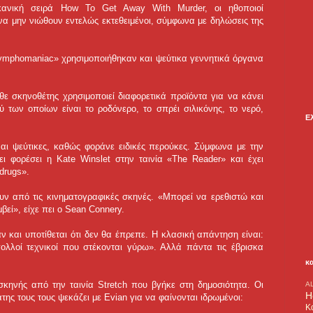
κανική σειρά How To Get Away With Murder, οι ηθοποιοί
 να μην νιώθουν εντελώς εκτεθειμένοι, σύμφωνα με δηλώσεις της
 «Nymphomaniac» χρησιμοποιήθηκαν και ψεύτικα γεννητικά όργανα
θε σκηνοθέτης χρησιμοποιεί διαφορετικά προϊόντα για να κάνει
ύ των οποίων είναι το ροδόνερο, το σπρέι σιλικόνης, το νερό,
Ε
ίναι ψεύτικες, καθώς φοράνε ειδικές περούκες. Σύμφωνα με την
ει φορέσει η Κate Winslet στην ταινία «The Reader» και έχει
 drugs».
υν από τις κινηματογραφικές σκηνές. «Μπορεί να ερεθιστώ και
βεί», είχε πει ο Sean Connery.
 και υποτίθεται ότι δεν θα έπρεπε. Η κλασική απάντηση είναι:
ολλοί τεχνικοί που στέκονται γύρω». Αλλά πάντα τις έβρισκα
κ
 σκηνής από την ταινία Stretch που βγήκε στη δημοσιότητα. Οι
A
H
ης τους τους ψεκάζει με Evian για να φαίνονται ιδρωμένοι:
Κ