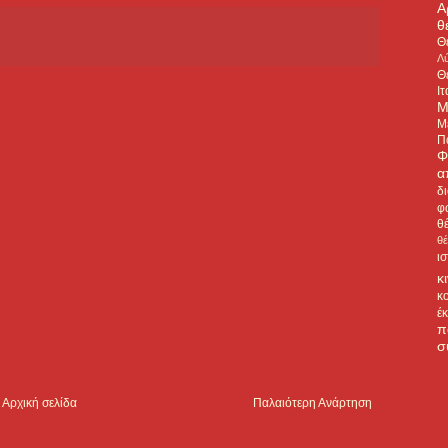
Α
θ
Θ
Λύ
Θ
Ιτ
Μ
Μ
Π
Φ
α
δ
φ
θ
θ
ι
κ
κ
έ
π
σ
Αρχική σελίδα
Παλαιότερη Ανάρτηση