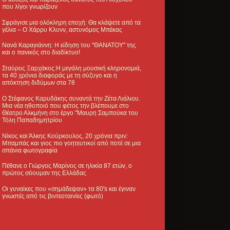
που λίγοι γνωρίζουν
Σφράγισε μια ολόκληρη εποχή: Θα κλάψετε από τα
γέλια – Ο Χάρρυ Κλυνν, αστυνόμος Μπέκας
Νανά Καραγιάννη: Η είδηση του "ΘΑΝΑΤΟΥ" της
και ο πανικός στο διαδίκτυο!
Σταύρος Ξαρχάκος:Η μεγάλη μουσική κληρονομιά,
τα 40 χρόνια διαφοράς με τη σύζυγο και η
απόκτηση διδύμων στα 78
Ο Στέφανος Καρυδάκης συναντά την Ζέτα Λιάλιου.
Μια νέα ηθοποιό που φέτος την βλέπουμε στο
Θέατρο Αλκμήνη στο έργο "Μαυρη Σαμπούκα του
Τόλη Παπαδημητρίου
Νίκος και Άλκης Κούρκουλος, 20 χρόνια πριν:
Μπαμπάς και γιος πιο γοητευτικοί από ποτέ σε μια
σπάνια φωτογραφία
Πέθανε ο Γιώργος Μαρίνος σε ηλικία 87 ετών, ο
πρώτος σόουμαν της Ελλάδας
Οι γυναίκες που «σημάδεψαν» τα 80's και έγιναν
γνωστές από τις βιντεοταινίες (φωτό)