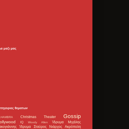
λα μαζι μας
ατηγοριες θεματων
Gossip
Christmas Theater
LHAMBRA
ollywood
Ίδρυμα Μιχάλης
IQ
Woody Allen
ακογιάννης
Ίδρυμα Σταύρος Νιάρχος
Ακρόπολη