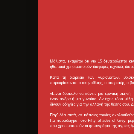
Μάλιστα, εκτιμάται ότι για 15 δευτερόλεπτα κ
ηθοποιοί χρησιμοποιούν διάφορες τεχνικές ώστε 
Κατά τη διάρκεια των γυρισμάτων, βρίσκ
παρευρίσκονται ο σκηνοθέτης, ο οπερατέρ, ο β
«Είναι δύσκολο να κάνεις μια ερwτική σκηνή. 
έναν άνδρα ή μια γυναίκα. Αν έχεις τόσα μέλ
δίνουν οδηγίες για την αλλαγή της θέσης σου. Δ
Παρ’ όλα αυτά, σε κάποιες ταινίες ακολουθούν
Για παράδειγμα, στο Fifty Shades of Grey, μερ
που χρησιμοποιούν οι φωτογράφοι της άγριας ζ