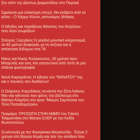
Στο σπίτι της Δέσπως Διαμαντίδου στο Πειραιά
Σφράγισε μια ολόκληρη εποχή: Θα κλάψετε από τα
γέλια – Ο Χάρρυ Κλυνν, αστυνόμος Μπέκας
Ο άδοξος και παράξενος θάνατος του Αισχύλου
που λίγοι γνωρίζουν
Σταύρος Ξαρχάκος:Η μεγάλη μουσική κληρονομιά,
τα 40 χρόνια διαφοράς με τη σύζυγο και η
απόκτηση διδύμων στα 78
Νίκος και Άλκης Κούρκουλος, 20 χρόνια πριν:
Μπαμπάς και γιος πιο γοητευτικοί από ποτέ σε μια
σπάνια φωτογραφία
Νανά Καραγιάννη: Η είδηση του "ΘΑΝΑΤΟΥ" της
και ο πανικός στο διαδίκτυο!
Ο Στέφανος Καρυδάκης συναντά την Ζέτα Λιάλιου.
Μια νέα ηθοποιό που φέτος την βλέπουμε στο
Θέατρο Αλκμήνη στο έργο "Μαυρη Σαμπούκα του
Τόλη Παπαδημητρίου
Πρεμιέρα: ΠΡΟΣΩΠΑ ΣΤΗΝ ΑΜΜΟ του Γιάννη
Τσαμαντάκη στο θέατρο ΕΛΕΡ με την Λυδία
Φωτοπούλου
Συνέντευξη με την Φραγκίσκα Μεγαλούδη: ΄Έζησε 2
χρόνια στη Βόρεια Κορέα και λέει την αλήθεια που