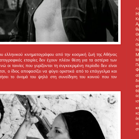
A
H
Κ
Α
θ
Θ
Λύ
Θ
Ιτ
Μ
υ ελληνικού κινηματογράφου από την κοσμική ζωή της Αθήνας
Μ
ηματογραφικές εταιρίες δεν έχουν πλέον θέση για τα αστέρια των
Π
ώ οι ταινίες που γυρίζονται τη συγκεκριμένη περίοδο δεν είναι
Φ
τσι, ο ίδιος αποφασίζει να φύγει οριστικά από το επάγγελμα και
α
ατήσει το όνομά του ψηλά στη συνείδηση του κοινού που τον
δ
φ
θ
θ
ι
κ
κ
έ
π
σ