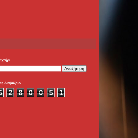
αχτήρι
ας Διαβάζουν
6
2
8
0
0
5
1