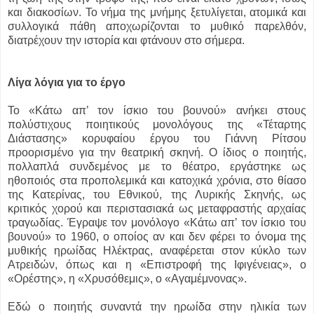
και διακοσίων. Το νήμα της μνήμης ξετυλίγεται, ατομικά και
συλλογικά πάθη αποχωρίζονται το μυθικό παρελθόν,
διατρέχουν την ιστορία και φτάνουν στο σήμερα.
Λίγα λόγια για το έργο
Το «Κάτω απ’ τον ίσκιο του βουνού» ανήκει στους
πολύστιχους ποιητικούς μονολόγους της «Τέταρτης
Διάστασης» κορυφαίου έργου του Γιάννη Ρίτσου
προορισμένο για την θεατρική σκηνή. Ο ίδιος ο ποιητής,
πολλαπλά συνδεμένος με το θέατρο, εργάστηκε ως
ηθοποιός στα προπολεμικά και κατοχικά χρόνια, στο θίασο
της Κατερίνας, του Εθνικού, της Λυρικής Σκηνής, ως
κριτικός χορού και περιστασιακά ως μεταφραστής αρχαίας
τραγωδίας. Έγραψε τον μονόλογο «Κάτω απ’ τον ίσκιο του
βουνού» το 1960, ο οποίος αν και δεν φέρει το όνομα της
μυθικής ηρωίδας Ηλέκτρας, αναφέρεται στον κύκλο των
Ατρειδών, όπως και η «Επιστροφή της Ιφιγένειας», ο
«Ορέστης», η «Χρυσόθεμις», ο «Αγαμέμνονας».
Εδώ ο ποιητής συναντά την ηρωίδα στην ηλικία των