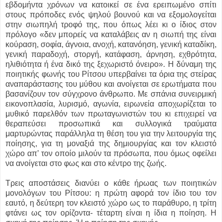
εβδομήντα χρόνων να κατοικεί σε ένα ερειπωμένο σπίτι
στους πρόποδες ενός ψηλού βουνού και να εξομολογείται
στην σιωπηλή τροφό της, που όπως λέει κι ο ίδιος στον
πρόλογο «δεν μπορείς να καταλάβεις αν η σιωπή της είναι
κούραση, σοφία, άγνοια, ανοχή, κατανόηση, γενική καταδίκη,
γενική παραδοχή, στοργή, κατάφαση, άρνηση, εχθρότητα,
ηλιθιότητα ή ένα δικό της ξεχωριστό όνειρο». Η δύναμη της
ποιητικής φωνής του Ρίτσου υπερβαίνει τα όρια της στείρας
αναπαράστασης του μύθου και ανοίγεται σε ερωτήματα που
βασανίζουν τον σύγχρονο άνθρωπο. Με σπάνια συνειρμική
εικονοπλασία, λυρισμό, αγωνία, ειρωνεία αποχωρίζεται το
μυθικό παρελθόν των πρωταγωνιστών του κι επιχειρεί να
θεραπεύσει προσωπικά και συλλογικά τραύματα
μαρτυρώντας παράλληλα τη θέση του για την λειτουργία της
ποίησης, για τη μοναξιά της δημιουργίας και τον κλειστό
χώρο απ’ τον οποίο μιλούν τα πρόσωπα, που όμως οφείλει
να ανοίγεται στο φως και στο κέντρο της ζωής.
Τρεις αποστάσεις διανύει ο κάθε ήρωας των ποιητικών
μονολόγων του Ρίτσου: η πρώτη αφορά τον ίδιο του τον
εαυτό, η δεύτερη τον κλειστό χώρο ως το παράθυρο, η τρίτη
φτάνει ως τον ορίζοντα- τέταρτη είναι η ίδια η ποίηση. Η