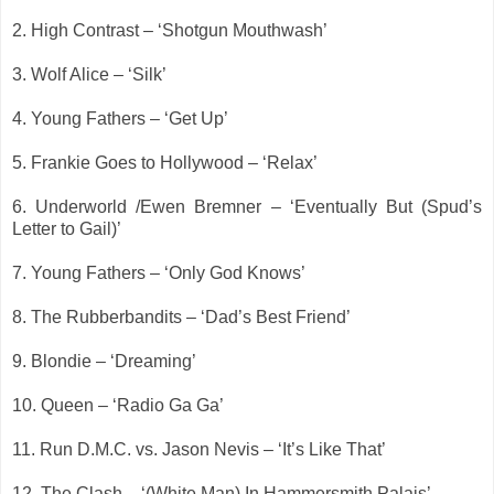
2. High Contrast – ‘Shotgun Mouthwash’
3. Wolf Alice – ‘Silk’
4. Young Fathers – ‘Get Up’
5. Frankie Goes to Hollywood – ‘Relax’
6. Underworld /Ewen Bremner – ‘Eventually But (Spud’s
Letter to Gail)’
7. Young Fathers – ‘Only God Knows’
8. The Rubberbandits – ‘Dad’s Best Friend’
9. Blondie – ‘Dreaming’
10. Queen – ‘Radio Ga Ga’
11. Run D.M.C. vs. Jason Nevis – ‘It’s Like That’
12. The Clash – ‘(White Man) In Hammersmith Palais’