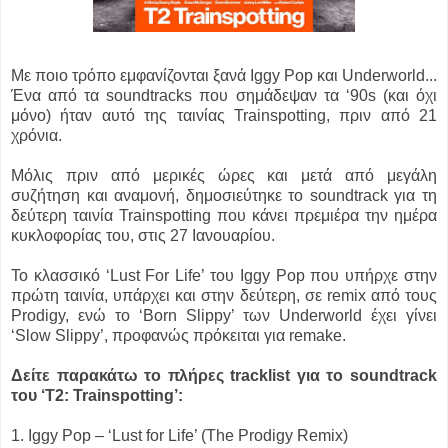
Με ποιο τρόπο εμφανίζονται ξανά Iggy Pop και Underworld...
Ένα από τα soundtracks που σημάδεψαν τα ‘90s (και όχι
μόνο) ήταν αυτό της ταινίας Trainspotting, πριν από 21
χρόνια.
Μόλις πριν από μερικές ώρες και μετά από μεγάλη
συζήτηση και αναμονή, δημοσιεύτηκε το soundtrack για τη
δεύτερη ταινία Trainspotting που κάνει πρεμιέρα την ημέρα
κυκλοφορίας του, στις 27 Ιανουαρίου.
Το κλασσικό ‘Lust For Life’ του Iggy Pop που υπήρχε στην
πρώτη ταινία, υπάρχει και στην δεύτερη, σε remix από τους
Prodigy, ενώ το ‘Born Slippy’ των Underworld έχει γίνει
‘Slow Slippy’, προφανώς πρόκειται για remake.
Δείτε παρακάτω το πλήρες tracklist για το soundtrack
του ‘T2: Trainspotting’:
1. Iggy Pop – ‘Lust for Life’ (The Prodigy Remix)