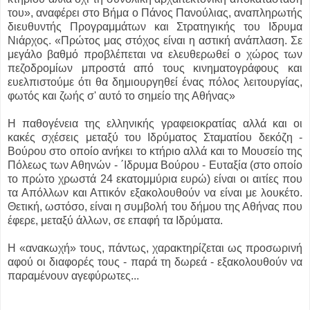
του», αναφέρει στο Βήμα ο Πάνος Πανούλιας, αναπληρωτής
διευθυντής Προγραμμάτων και Στρατηγικής του Ιδρυμα
Νιάρχος. «Πρώτος μας στόχος είναι η αστική ανάπλαση. Σε
μεγάλο βαθμό προβλέπεται να ελευθερωθεί ο χώρος των
πεζοδρομίων μπροστά από τους κινηματογράφους και
ευελπιστούμε ότι θα δημιουργηθεί ένας πόλος λειτουργίας,
φωτός και ζωής σ' αυτό το σημείο της Αθήνας»
Η παθογένεια της ελληνικής γραφειοκρατίας αλλά και οι
κακές σχέσεις μεταξύ του Ιδρύματος Σταματίου δεκόζη -
Βούρου στο οποίο ανήκει το κτήριο αλλά και το Μουσείο της
Πόλεως των Αθηνών - ΄Ιδρυμα Βούρου - Ευταξία (στο οποίο
το πρώτο χρωστά 24 εκατομμύρια ευρώ) είναι οι αιτίες που
τα Απόλλων και Αττικόν εξακολουθούν να είναι με λουκέτο.
Θετική, ωστόσο, είναι η συμβολή του δήμου της Αθήνας που
έφερε, μεταξύ άλλων, σε επαφή τα Ιδρύματα.
Η «ανακωχή» τους, πάντως, χαρακτηρίζεται ως προσωρινή
αφού οι διαφορές τους - παρά τη δωρεά - εξακολουθούν να
παραμένουν αγεφύρωτες...