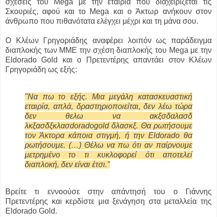
σχέσεις του Mega με την εταιρία που διαχειρίζεται τις
Σκουριές, αφού και το Mega και o Άκτωρ ανήκουν στον
άνθρωπο που πιθανότατα ελέγχει μέχρι και τη μάνα σου.
Ο Κλέων Γρηγοριάδης αναφέρει λοιπόν ως παράδειγμα
διαπλοκής των ΜΜΕ την σχέση διαπλοκής του Mega με την
Eldorado Gold και ο Πρετεντέρης απαντάει στον Κλέων
Γρηγοριάδη ως εξής:
"Να πω το εξής. Μια μεγάλη κατασκευαστική
εταιρία, απλά, δραστηριοποιείται, δεν λέω τώρα
δεν θελω να ακξσδαλασδ
λκξασδξκλασdoradogold δλασκξ. Θα ρωτήσουμε
τον Άκτορα κάποια στιγμή, ή την Eldorado θα
ρωτήσουμε. (…) Θέλω να πω ότι αν παίρνουμε
μετρημένο το τι κυκλοφορεί ότι αποτελεί
διαπλοκή, δεν είναι έτσι."
Βρείτε τι εννοούσε στην απάντησή του ο Γιάννης
Πρετεντέρης και κερδίστε μια ξενάγηση στα μεταλλεία της
Eldorado Gold.