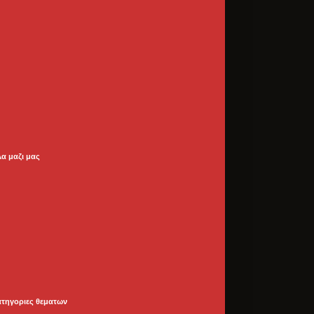
λα μαζι μας
ατηγοριες θεματων