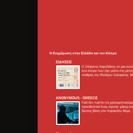
Η Ενημέρωση στην Ελλάδα και τoν Κόσμο
ΕΙΔΗΣΕΙΣ
Ο Στέφανος Καρυδάκης σε μια συνέν
ένα όνειρο που είχε μείνει στη μέσ
σταθμός του Θεάτρου Σαλαμίνας. Με
ANONYMOUS - GREECE
Γιατί δεν πρέπει να χρησιμοποιούμ
προειδοποιεί ένας πρώην χάκερ και
δώσεις βάση στο παρακάτω θέμα. .