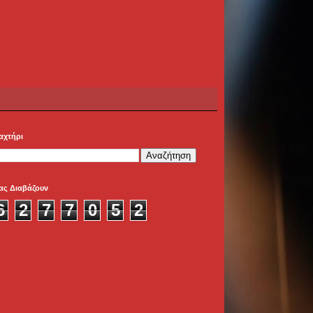
αχτήρι
ας Διαβάζουν
6
2
7
7
0
5
2