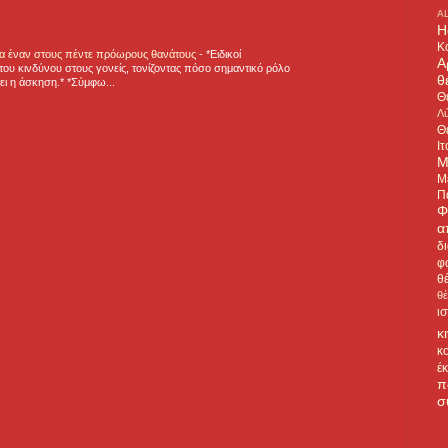
A
H
Κ
για έναν στους πέντε πρόωρους θανάτους
-
*Ειδικοί
Α
ου κινδύνου στους γονείς, τονίζοντας πόσο σημαντικό ρόλο
θ
ζει η άσκηση.* *Σύμφω...
Θ
Λύ
Θ
Ιτ
Μ
Μ
Π
Φ
α
δ
φ
θ
θ
ι
κ
κ
έ
π
σ