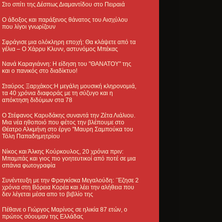
Στο σπίτι της Δέσπως Διαμαντίδου στο Πειραιά
Ο άδοξος και παράξενος θάνατος του Αισχύλου
που λίγοι γνωρίζουν
Σφράγισε μια ολόκληρη εποχή: Θα κλάψετε από τα
γέλια – Ο Χάρρυ Κλυνν, αστυνόμος Μπέκας
Νανά Καραγιάννη: Η είδηση του "ΘΑΝΑΤΟΥ" της
και ο πανικός στο διαδίκτυο!
Σταύρος Ξαρχάκος:Η μεγάλη μουσική κληρονομιά,
τα 40 χρόνια διαφοράς με τη σύζυγο και η
απόκτηση διδύμων στα 78
Ο Στέφανος Καρυδάκης συναντά την Ζέτα Λιάλιου.
Μια νέα ηθοποιό που φέτος την βλέπουμε στο
Θέατρο Αλκμήνη στο έργο "Μαυρη Σαμπούκα του
Τόλη Παπαδημητρίου
Νίκος και Άλκης Κούρκουλος, 20 χρόνια πριν:
Μπαμπάς και γιος πιο γοητευτικοί από ποτέ σε μια
σπάνια φωτογραφία
Συνέντευξη με την Φραγκίσκα Μεγαλούδη: ΄Έζησε 2
χρόνια στη Βόρεια Κορέα και λέει την αλήθεια που
δεν λέγεται μέσα απο το βιβλίο της
Πέθανε ο Γιώργος Μαρίνος σε ηλικία 87 ετών, ο
πρώτος σόουμαν της Ελλάδας