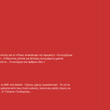
τευξη για το «Ποιος ανακάλυψε την Αμερική;»: «Συνεχίζουμε
η»
-
Η Αίγυπτος γίνεται για δεύτερη συνεχόμενη χρονιά
τά το... Η συνέχεια του άρθρου εδώ »
ε το WiFi στα Airbnb - Πρώην χάκερ προειδοποιεί
-
Το να σε
 μάλιστα από τους πολύ καλούς, είναι ένας καλός λόγος να
.. Ο Τζέησον Γκλάσμπερ...