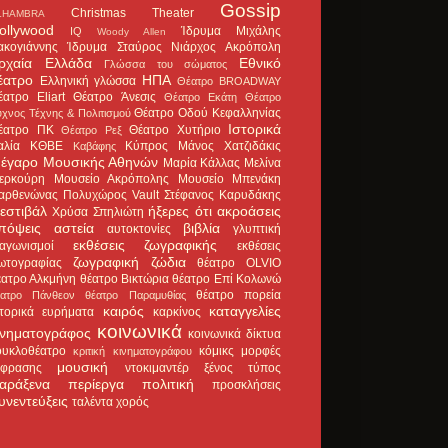
Gossip
Christmas Theater
LHAMBRA
ollywood
Ίδρυμα Μιχάλης
IQ
Woody Allen
ακογιάννης
Ίδρυμα Σταύρος Νιάρχος
Ακρόπολη
ρχαία Ελλάδα
Εθνικό
Γλώσσα του σώματος
έατρο
ΗΠΑ
Ελληνική γλώσσα
Θέατρο BROADWAY
έατρο Eliart
Θέατρο Άνεσις
Θέατρο Εκάτη
Θέατρο
Θέατρο Οδού Κεφαλληνίας
χνος Τέχνης & Πολιτισμού
Ιστορικά
έατρο ΠΚ
Θέατρο Χυτήριο
Θέατρο Ρεξ
αλία
ΚΘΒΕ
Κύπρος
Μάνος Χατζιδάκις
Καβάφης
έγαρο Μουσικής Αθηνών
Μαρία Κάλλας
Μελίνα
ερκούρη
Μουσείο Ακρόπολης
Μουσείο Μπενάκη
αρθενώνας
Πολυχώρος Vault
Στέφανος Καρυδάκης
εστιβάλ
ήξερες ότι
ακροάσεις
Χρύσα Σπηλιώτη
πόψεις
αστεία
βιβλία
αυτοκτονίες
γλυπτική
εκθέσεις ζωγραφικής
ιαγωνισμοί
εκθέσεις
ζωγραφική
ζώδια
ωτογραφίας
θέατρο OLVIO
έατρο Αλκμήνη
θέατρο Βικτώρια
θέατρο Επί Κολωνώ
θέατρο πορεία
έατρο Πάνθεον
θέατρο Παραμυθίας
καιρός
καταγγελίες
στορικά ευρήματα
καρκίνος
κοινωνικά
ινηματογράφος
κοινωνικά δίκτυα
ουκλοθέατρο
κόμικς
μορφές
κριτική κινηματογράφου
μουσική
κφρασης
ντοκιμαντέρ
ξένος τύπος
αράξενα
περίεργα
πολιτική
προσκλήσεις
υνεντεύξεις
ταλέντα
χορός