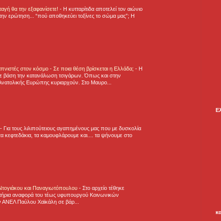
νταγή θα την εξαφανίσετε!
-
H κυτταρίτιδα αποτελεί τον αιώνιο
την ερώτηση... “πού αποθηκεύει τοξίνες το σώμα μας”; Η
πνιστές στον κόσμο - Σε ποια θέση βρίσκεται η Ελλάδα;
-
Η
ε βάση την κατανάλωση τσιγάρων. Όπως και στην
Ανατολικής Ευρώπης κυριαρχούν. Στο Μαυρο...
Ε
-
Για τους λιλιπούτειους αγαπημένους μας που με δυσκολία
α κεφτεδάκια, τα καμουφλάρουμε και.... τα ψήνουμε στο
 Ντογιάκου και Παναγιωτόπουλου
-
Στο αρχείο τέθηκε
τήρια αναφορά του τέως υφυπουργού Κοινωνικών
 ΑΝΕΛ Παύλου Χαϊκάλη σε βάρ...
κ