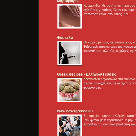
Μαρτυριάρης
Κυτταρίτιδα: Με αυτή τη σπιτική συ
εχθρό της γυναίκας! Όταν κάνουμε 
απάντηση είναι: στο λίπος. Και...
Φάσκελο
Οι χώρες με τους περισσότερους κα
Telegraph αποτύπωσε τον κόσμο μ
κατανάλωση αλκοόλ, οι χώρες της 
Greek Recipes - Ελλήνων Γεύσεις
Κεφτεδάκια λαχανικών στο φούρνο
τρώνε τα λαχανικά, αλλά αγαπούν τ
φούρνο για...
www.newsgreece.eu
Στο αρχείο η μήνυση Χαϊκάλη κατά
-σύμφωνα με πληροφορίες- η μηνυ
Ασφαλίσεων και τέως βουλευτή των