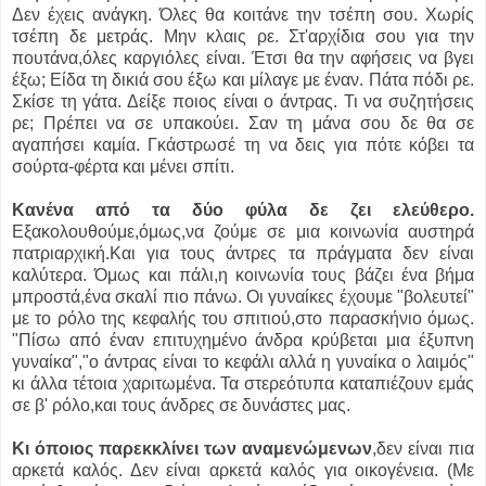
Δεν έχεις ανάγκη. Όλες θα κοιτάνε την τσέπη σου. Χωρίς
τσέπη δε μετράς. Μην κλαις ρε. Στ'αρχίδια σου για την
πουτάνα,όλες καργιόλες είναι. Έτσι θα την αφήσεις να βγει
έξω; Είδα τη δικιά σου έξω και μίλαγε με έναν. Πάτα πόδι ρε.
Σκίσε τη γάτα. Δείξε ποιος είναι ο άντρας. Τι να συζητήσεις
ρε; Πρέπει να σε υπακούει. Σαν τη μάνα σου δε θα σε
αγαπήσει καμία. Γκάστρωσέ τη να δεις για πότε κόβει τα
σούρτα-φέρτα και μένει σπίτι.
Κανένα από τα δύο φύλα δε ζει ελεύθερο.
Εξακολουθούμε,όμως,να ζούμε σε μια κοινωνία αυστηρά
πατριαρχική.Και για τους άντρες τα πράγματα δεν είναι
καλύτερα. Όμως και πάλι,η κοινωνία τους βάζει ένα βήμα
μπροστά,ένα σκαλί πιο πάνω. Οι γυναίκες έχουμε "βολευτεί"
με το ρόλο της κεφαλής του σπιτιού,στο παρασκήνιο όμως.
"Πίσω από έναν επιτυχημένο άνδρα κρύβεται μια έξυπνη
γυναίκα","ο άντρας είναι το κεφάλι αλλά η γυναίκα ο λαιμός"
κι άλλα τέτοια χαριτωμένα. Τα στερεότυπα καταπιέζουν εμάς
σε β' ρόλο,και τους άνδρες σε δυνάστες μας.
Κι όποιος παρεκκλίνει των αναμενώμενων
,δεν είναι πια
αρκετά καλός. Δεν είναι αρκετά καλός για οικογένεια. (Με