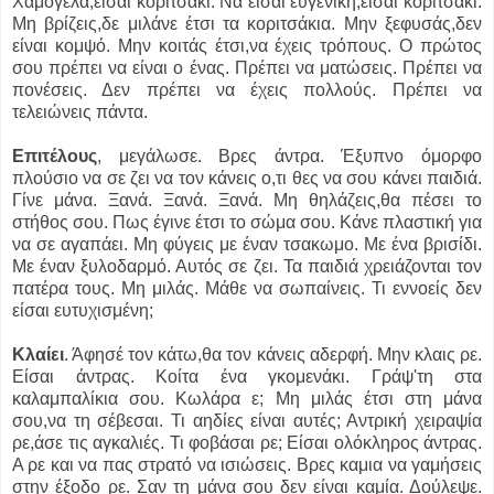
Χαμογέλα,είσαι κοριτσάκι. Να είσαι ευγενική,είσαι κοριτσάκι.
Μη βρίζεις,δε μιλάνε έτσι τα κοριτσάκια. Μην ξεφυσάς,δεν
είναι κομψό. Μην κοιτάς έτσι,να έχεις τρόπους. Ο πρώτος
σου πρέπει να είναι ο ένας. Πρέπει να ματώσεις. Πρέπει να
πονέσεις. Δεν πρέπει να έχεις πολλούς. Πρέπει να
τελειώνεις πάντα.
Επιτέλους
, μεγάλωσε. Βρες άντρα. Έξυπνο όμορφο
πλούσιο να σε ζει να τον κάνεις ο,τι θες να σου κάνει παιδιά.
Γίνε μάνα. Ξανά. Ξανά. Ξανά. Μη θηλάζεις,θα πέσει το
στήθος σου. Πως έγινε έτσι το σώμα σου. Κάνε πλαστική για
να σε αγαπάει. Μη φύγεις με έναν τσακωμο. Με ένα βρισίδι.
Με έναν ξυλοδαρμό. Αυτός σε ζει. Τα παιδιά χρειάζονται τον
πατέρα τους. Μη μιλάς. Μάθε να σωπαίνεις. Τι εννοείς δεν
είσαι ευτυχισμένη;
Κλαίει
. Άφησέ τον κάτω,θα τον κάνεις αδερφή. Μην κλαις ρε.
Είσαι άντρας. Κοίτα ένα γκομενάκι. Γράψ'τη στα
καλαμπαλίκια σου. Κωλάρα ε; Μη μιλάς έτσι στη μάνα
σου,να τη σέβεσαι. Τι αηδίες είναι αυτές; Αντρική χειραψία
ρε,άσε τις αγκαλιές. Τι φοβάσαι ρε; Είσαι ολόκληρος άντρας.
Α ρε και να πας στρατό να ισιώσεις. Βρες καμια να γαμήσεις
στην έξοδο ρε. Σαν τη μάνα σου δεν είναι καμία. Δούλεψε.