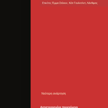
Ετικέτες
Έμμα Στόουν
,
Κέιτ Γουίνσλετ
,
Λάνθιμος
Νεότερη ανάρτηση
Αντιστοιχισμένο περιεχόμενο