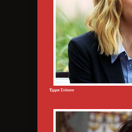
Έμμα Στόουν