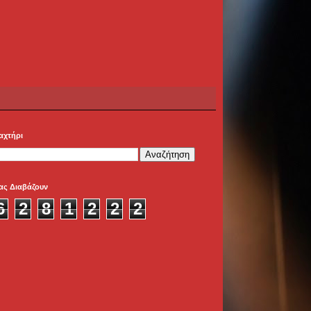
αχτήρι
ας Διαβάζουν
6
2
8
1
2
2
2