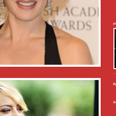
μ
.
Β
Δ