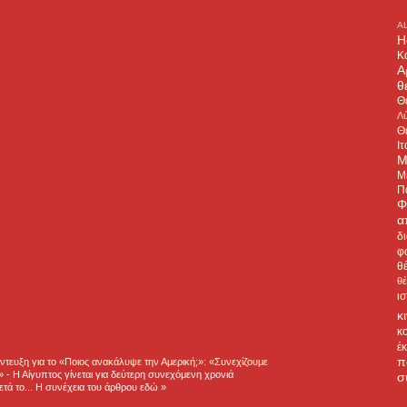
A
H
Κ
Α
θ
Θ
Λύ
Θ
Ιτ
Μ
Μ
Π
Φ
α
δ
φ
θ
θ
ι
κ
κ
έ
π
τευξη για το «Ποιος ανακάλυψε την Αμερική;»: «Συνεχίζουμε
η»
-
Η Αίγυπτος γίνεται για δεύτερη συνεχόμενη χρονιά
σ
τά το... Η συνέχεια του άρθρου εδώ »