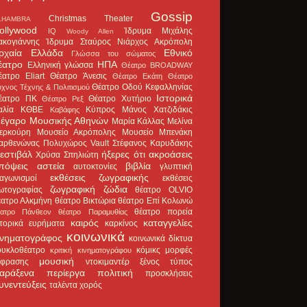
Gossip
Christmas Theater
LHAMBRA
ollywood
Ίδρυμα Μιχάλης
IQ
Woody Allen
ακογιάννης
Ίδρυμα Σταύρος Νιάρχος
Ακρόπολη
ρχαία Ελλάδα
Εθνικό
Γλώσσα του σώματος
έατρο
ΗΠΑ
Ελληνική γλώσσα
Θέατρο BROADWAY
έατρο Eliart
Θέατρο Άνεσις
Θέατρο Εκάτη
Θέατρο
Θέατρο Οδού Κεφαλληνίας
χνος Τέχνης & Πολιτισμού
Ιστορικά
έατρο ΠΚ
Θέατρο Χυτήριο
Θέατρο Ρεξ
αλία
ΚΘΒΕ
Κύπρος
Μάνος Χατζιδάκις
Καβάφης
έγαρο Μουσικής Αθηνών
Μαρία Κάλλας
Μελίνα
ερκούρη
Μουσείο Ακρόπολης
Μουσείο Μπενάκη
αρθενώνας
Πολυχώρος Vault
Στέφανος Καρυδάκης
εστιβάλ
ήξερες ότι
ακροάσεις
Χρύσα Σπηλιώτη
πόψεις
αστεία
βιβλία
αυτοκτονίες
γλυπτική
εκθέσεις ζωγραφικής
ιαγωνισμοί
εκθέσεις
ζωγραφική
ζώδια
ωτογραφίας
θέατρο OLVIO
έατρο Αλκμήνη
θέατρο Βικτώρια
θέατρο Επί Κολωνώ
θέατρο πορεία
έατρο Πάνθεον
θέατρο Παραμυθίας
καιρός
καταγγελίες
στορικά ευρήματα
καρκίνος
κοινωνικά
ινηματογράφος
κοινωνικά δίκτυα
ουκλοθέατρο
κόμικς
μορφές
κριτική κινηματογράφου
μουσική
κφρασης
ντοκιμαντέρ
ξένος τύπος
αράξενα
περίεργα
πολιτική
προσκλήσεις
υνεντεύξεις
ταλέντα
χορός