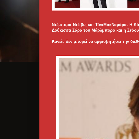
Ντέμπορα Ντέιβις και ΤόνιΜακΝαμάρα. Η Κό
Δούκισσα Σάρα του Μάρλμπορο και η Στόου
Κανείς δεν μπορεί να αμφισβητήσει την διε