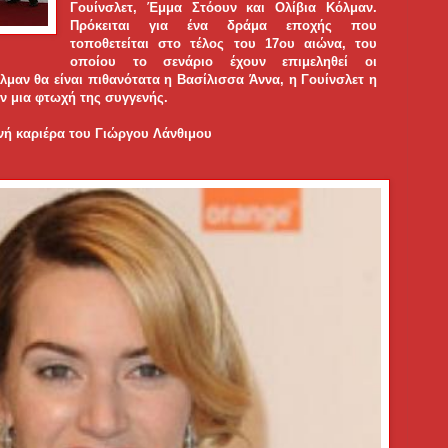
Γουίνσλετ, Έμμα Στόουν και Ολίβια Κόλμαν.
Πρόκειται για ένα δράμα εποχής που
τοποθετείται στο τέλος του 17ου αιώνα, του
οποίου το σενάριο έχουν επιμεληθεί οι
λμαν θα είναι πιθανότατα η Βασίλισσα Άννα, η Γουίνσλετ η
ν μια φτωχή της συγγενής.
θνή καριέρα του Γιώργου Λάνθιμου