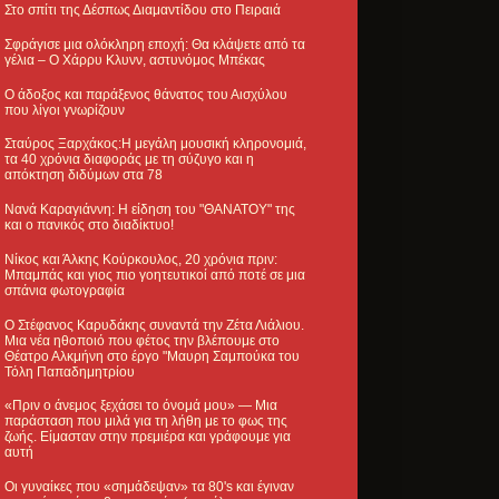
Στο σπίτι της Δέσπως Διαμαντίδου στο Πειραιά
Σφράγισε μια ολόκληρη εποχή: Θα κλάψετε από τα
γέλια – Ο Χάρρυ Κλυνν, αστυνόμος Μπέκας
Ο άδοξος και παράξενος θάνατος του Αισχύλου
που λίγοι γνωρίζουν
Σταύρος Ξαρχάκος:Η μεγάλη μουσική κληρονομιά,
τα 40 χρόνια διαφοράς με τη σύζυγο και η
απόκτηση διδύμων στα 78
Νανά Καραγιάννη: Η είδηση του "ΘΑΝΑΤΟΥ" της
και ο πανικός στο διαδίκτυο!
Νίκος και Άλκης Κούρκουλος, 20 χρόνια πριν:
Μπαμπάς και γιος πιο γοητευτικοί από ποτέ σε μια
σπάνια φωτογραφία
Ο Στέφανος Καρυδάκης συναντά την Ζέτα Λιάλιου.
Μια νέα ηθοποιό που φέτος την βλέπουμε στο
Θέατρο Αλκμήνη στο έργο "Μαυρη Σαμπούκα του
Τόλη Παπαδημητρίου
«Πριν ο άνεμος ξεχάσει το όνομά μου» — Μια
παράσταση που μιλά για τη λήθη με το φως της
ζωής. Είμασταν στην πρεμιέρα και γράφουμε για
αυτή
Οι γυναίκες που «σημάδεψαν» τα 80's και έγιναν