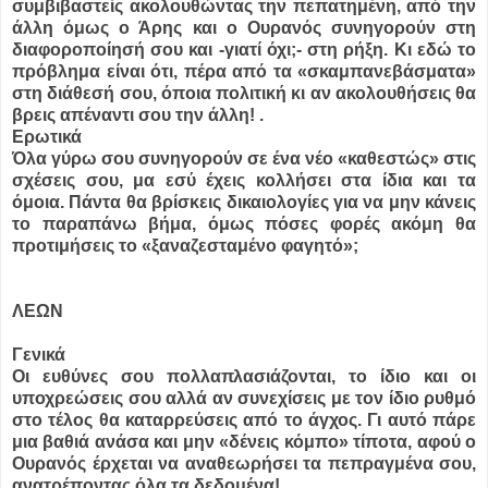
συμβιβαστείς ακολουθώντας την πεπατημένη, από την
άλλη όμως ο Άρης και ο Ουρανός συνηγορούν στη
διαφοροποίησή σου και -γιατί όχι;- στη ρήξη. Κι εδώ το
πρόβλημα είναι ότι, πέρα από τα «σκαμπανεβάσματα»
στη διάθεσή σου, όποια πολιτική κι αν ακολουθήσεις θα
βρεις απέναντι σου την άλλη! .
Ερωτικά
Όλα γύρω σου συνηγορούν σε ένα νέο «καθεστώς» στις
σχέσεις σου, μα εσύ έχεις κολλήσει στα ίδια και τα
όμοια. Πάντα θα βρίσκεις δικαιολογίες για να μην κάνεις
το παραπάνω βήμα, όμως πόσες φορές ακόμη θα
προτιμήσεις το «ξαναζεσταμένο φαγητό»;
ΛΕΩΝ
Γενικά
Οι ευθύνες σου πολλαπλασιάζονται, το ίδιο και οι
υποχρεώσεις σου αλλά αν συνεχίσεις με τον ίδιο ρυθμό
στο τέλος θα καταρρεύσεις από το άγχος. Γι αυτό πάρε
μια βαθιά ανάσα και μην «δένεις κόμπο» τίποτα, αφού ο
Ουρανός έρχεται να αναθεωρήσει τα πεπραγμένα σου,
ανατρέποντας όλα τα δεδομένα!