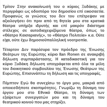
Τρίτον Στην ανακοίνωσή του ο κύριος Ξυδάκης με
περιγράφει ως οδοιπόρο του δημοσίου επί εικοσαετία.
Προφανώς οι γνώσεις του δεν του επέτρεψαν να
αξιολογήσει ότι πριν από τη θητεία μου στα κρατικά
θέατρα υπήρξα ιδρυτής και επί μακρόν διάστημα
στέλεχος σε αυτοδιαχειριζόμενα θέατρα, όπως το
«Θέατρο Καισαριανής», το «Θέατρο Πολιτεία» κ.α. Ούτε
είχα, ούτε έχω δημοσιοϋπαλληλική νοοτροπία.
Τέταρτον Δεν παρέσυρα τον πρόεδρο της Ένωσης
Θεάτρων της Ευρώπης κύριο Ilan Ronen σε ανακριβή
δήλωση συμπαράστασης. Η καταδικαστική για τον
κύριο Ξυδάκη δήλωση υπογράφεται από όλα τα μέλη
του διοικητικού συμβουλίου της Ένωσης Θεάτρων της
Ευρώπης. Επισυνάπτω τη δήλωση και τις υπογραφές.
Πέμπτον Εγώ θα συνεχίσω το έργο μου, μακριά από
οποιεσδήποτε σκοπιμότητες. Γνωρίζω τη δύναμη του
έργου μου στο Εθνικό Θέατρο, τη δύναμη των
εξαίρετων συνεργατών μου και τη δύναμη του
θεατρικού κοινού που μας στηρίζει.