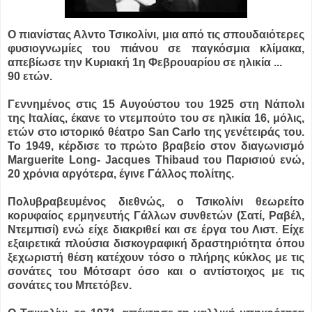
Ο πιανίστας Αλντο Τσικολίνι, μια από τις σπουδαιότερες
φυσιογνωμίες του πιάνου σε παγκόσμια κλίμακα,
απεβίωσε την Κυριακή 1η Φεβρουαρίου σε ηλικία ...
90 ετών.
Γεννημένος στις 15 Αυγούστου του 1925 στη Νάπολι
της Ιταλίας, έκανε το ντεμπούτο του σε ηλικία 16, μόλις,
ετών στο ιστορικό θέατρο San Carlo της γενέτειράς του.
Το 1949, κέρδισε το πρώτο βραβείο στον διαγωνισμό
Marguerite Long- Jacques Thibaud του Παρισιού ενώ,
20 χρόνια αργότερα, έγινε Γάλλος πολίτης.
Πολυβραβευμένος διεθνώς, ο Τσικολίνι θεωρείτο
κορυφαίος ερμηνευτής Γάλλων συνθετών (Σατί, Ραβέλ,
Ντεμπισί) ενώ είχε διακριθεί και σε έργα του Λιστ. Είχε
εξαιρετικά πλούσια δισκογραφική δραστηριότητα όπου
ξεχωριστή θέση κατέχουν τόσο ο πλήρης κύκλος με τις
σονάτες του Μότσαρτ όσο και ο αντίστοιχος με τις
σονάτες του Μπετόβεν.