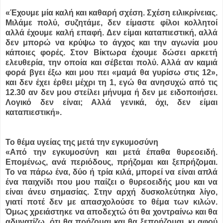
«Έχουμε μία καλή και καθαρή σχέση. Σχέση ειλικρίνειας.
Μιλάμε πολύ, συζητάμε, δεν είμαστε φίλοι κολλητοί
αλλά έχουμε καλή επαφή. Δεν είμαι καταπιεστική, αλλά
δεν μπορώ να κρύψω το άγχος και την αγωνία μου
κάποιες φορές. Στον Βίκτωρα έχουμε δώσει αρκετή
ελευθερία, την οποία και σέβεται πολύ. Αλλά αν καμιά
φορά βγει έξω και μου πει «μαμά θα γυρίσω στις 12»,
και δεν έχει έρθει μέχρι τη 1, εγώ θα ανησυχώ από τις
12.30 αν δεν μου στείλει μήνυμα ή δεν με ειδοποιήσει.
Λογικό δεν είναι; Αλλά γενικά, όχι, δεν είμαι
καταπιεστική».
Το θέμα υγείας της μετά την εγκυμοσύνη
«Από την εγκυμοσύνη και μετά έπαθα θυρεοειδή.
Επομένως, ανά περιόδους, πρήζομαι και ξεπρήζομαι.
Το να πάρω ένα, δύο ή τρία κιλά, μπορεί να είναι απλά
ένα παιχνίδι που μου παίζει ο θυρεοειδής μου και να
είναι άνευ σημασίας. Στην αρχή δυσκολεύτηκα λίγο,
γιατί ποτέ δεν με απασχολούσε το θέμα των κιλών.
Όμως χρειάστηκε να αποδεχτώ ότι θα χοντραίνω και θα
αδυνατίζω, ότι θα πρήζομαι και θα ξεπρήζομαι, κι αφού