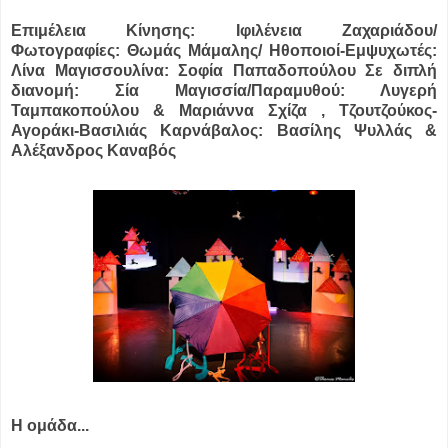
Επιμέλεια Κίνησης: Ιφιλένεια Ζαχαριάδου/
Φωτογραφίες: Θωμάς Μάμαλης/ Ηθοποιοί-Εμψυχωτές:
Λίνα Μαγισσουλίνα: Σοφία Παπαδοπούλου Σε διπλή
διανομή: Σία Μαγισσία/Παραμυθού: Λυγερή
Ταμπακοπούλου & Μαριάννα Σχίζα , Τζουτζούκος-
Αγοράκι-Βασιλιάς Καρνάβαλος: Βασίλης Ψυλλάς &
Αλέξανδρος Καναβός
Η ομάδα...