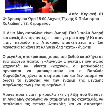
Από:
Κυριακή 01
Φεβρουαρίου
Ώρα 15:00
Λύχνος Τέχνης & Πολιτισμού
Χαλκιδικής 83, Κεραμεικός
Η Λίνα Μαγισσουλίνα είναι ζωηρή! Πολύ πολύ ζωηρή
και κανείς δεν την αντέχει ... ούτε για μια στιγμή! Κι όταν
...
την περίοδο της Αποκριάς επισκέπτεται την Σία
Μαγισσία τα κάνει στ αλήθεια όλα "κάτω - άνω"!!!
Ο μεγάλος αποκριάτικος χορός του βυθού καταλήγει σε
ένα ξέφρενο πάρτυ, η «λαγάνα» ψήνεται με ένα σωρό
χαχανητά και γίνεται «χαχάνα», οι μασκαράδες
αρνούνται να μασκαρευτούν και ο Βασιλιάς
Καρνάβαλος χάνει το σκήπτρο του και δεν μπορεί να
δώσει το έναυσμα για την έναρξη της μεγάλης
παρέλασης των μεταμφιεσμένων!!
Άραγε ποια είναι η μικρούλα εκείνη λέξη που θα κάνει
τη Λίνα Μαγισσουλίνα να σταματήσει τις σκανταλιές, να
απολαύσει τις φετινές Αποκρίες και να αποκτήσει