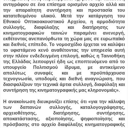
αντιγράφου σε ένα επίσημα ορισμένο αρχείο αλλά και
την απαραίτητη συντήρηση και προστασία του
κατατεθειμένου υλικού. Μετά την κατάργηση του
Εθνικού Οπτικοακουστικού Αρχείου, η αρμοδιότητα
συλλογής, διαφύλαξης και διατήρησης των
κινηματογραφικών ταινιών παραμένει ανενεργή,
εκθέτοντας ανεπανόρθωτα τη χώρα μας σε ευρωπαϊκό
και διεθνές επίπεδο. Το νομοσχέδιο έρχεται να καλύψει
το υφιστάμενο κενό αναθέτοντας την υπηρεσία αυτή
στην πλέον ενδεδειγμένη επιλογή, καθώς η Ταινιοθήκη
της Ελλάδας λειτουργεί ήδη ως εποπτευόμενο από το
υπουργείο Πολιτισμού ίδρυμα, με αντικείμενο
απολύτως συναφές και με προϋπάρχουσα
τεχνογνωσία, υποδομές και διεθνή αναγνώριση, που
διασφαλίζουν την τεχνικά άρτια συλλογή, διαφύλαξη και
συντήρηση της κινηματογραφικής μας κληρονομιάς».
Η ανακοίνωση διευκρινίζει επίσης ότι «για την κάλυψη
των δαπανών συλλογής, καταλογογράφησης,
αρχειοθέτησης, διατήρησης, συντήρησης,
αποκατάστασης, αξιοποίησης, ψηφιοποίησης και
πρόσβασης στο αρχείο διαφύλαξης κινηματογραφικής