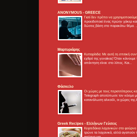
ANONYMOUS - GREECE
Γιατί δεν πρέπει να χρησιμοποιούμ
προειδοποιεί ένας πρώην χάκερ και
δώσεις βάση στο παρακάτω θέμα. .
Μαρτυριάρης
Κυτταρίτιδα: Με αυτή τη σπιτική συ
εχθρό της γυναίκας! Όταν κάνουμε 
απάντηση είναι: στο λίπος. Και...
Φάσκελο
Οι χώρες με τους περισσότερους κα
Telegraph αποτύπωσε τον κόσμο μ
κατανάλωση αλκοόλ, οι χώρες της 
Greek Recipes - Ελλήνων Γεύσεις
Κεφτεδάκια λαχανικών στο φούρνο
τρώνε τα λαχανικά, αλλά αγαπούν τ
φούρνο για...