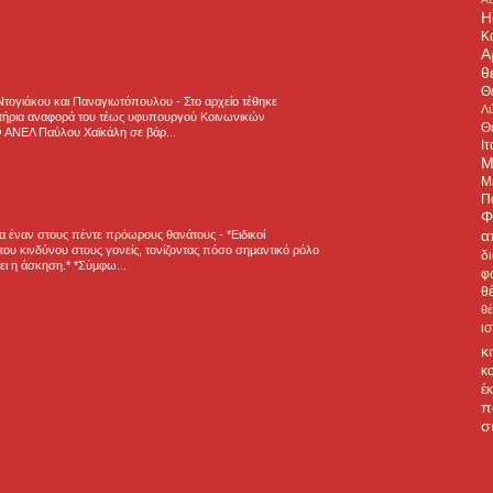
H
Κ
Α
θ
Θ
 Ντογιάκου και Παναγιωτόπουλου
-
Στο αρχείο τέθηκε
Λύ
τήρια αναφορά του τέως υφυπουργού Κοινωνικών
Θ
 ΑΝΕΛ Παύλου Χαϊκάλη σε βάρ...
Ιτ
Μ
Μ
Π
Φ
α
για έναν στους πέντε πρόωρους θανάτους
-
*Ειδικοί
ου κινδύνου στους γονείς, τονίζοντας πόσο σημαντικό ρόλο
δ
ζει η άσκηση.* *Σύμφω...
φ
θ
θ
ι
κ
κ
έ
π
σ