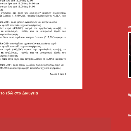
μ
.
 το εδώ στο Διαυγεια
Β
Δ