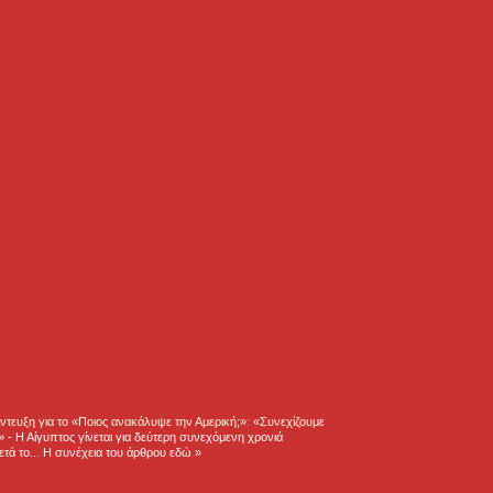
τευξη για το «Ποιος ανακάλυψε την Αμερική;»: «Συνεχίζουμε
η»
-
Η Αίγυπτος γίνεται για δεύτερη συνεχόμενη χρονιά
τά το... Η συνέχεια του άρθρου εδώ »