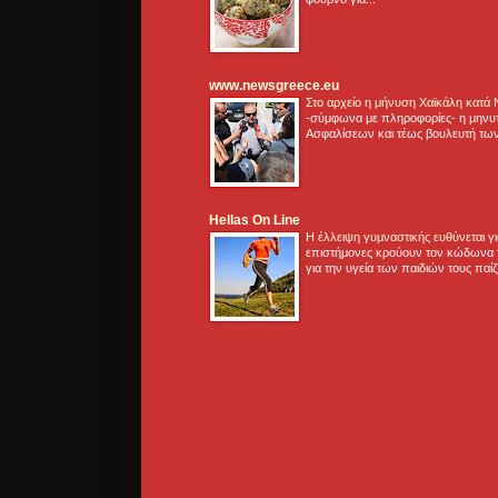
www.newsgreece.eu
Στο αρχείο η μήνυση Χαϊκάλη κατά
-σύμφωνα με πληροφορίες- η μηνυ
Ασφαλίσεων και τέως βουλευτή των
Hellas On Line
Η έλλειψη γυμναστικής ευθύνεται 
επιστήμονες κρούουν τον κώδωνα τ
για την υγεία των παιδιών τους παί