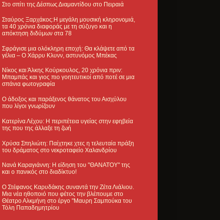
Στο σπίτι της Δέσπως Διαμαντίδου στο Πειραιά
Σταύρος Ξαρχάκος:Η μεγάλη μουσική κληρονομιά,
τα 40 χρόνια διαφοράς με τη σύζυγο και η
απόκτηση διδύμων στα 78
Σφράγισε μια ολόκληρη εποχή: Θα κλάψετε από τα
γέλια – Ο Χάρρυ Κλυνν, αστυνόμος Μπέκας
Νίκος και Άλκης Κούρκουλος, 20 χρόνια πριν:
Μπαμπάς και γιος πιο γοητευτικοί από ποτέ σε μια
σπάνια φωτογραφία
Ο άδοξος και παράξενος θάνατος του Αισχύλου
που λίγοι γνωρίζουν
Κατερίνα Λέχου: Η περιπέτεια υγείας στην εφηβεία
της που της άλλαξε τη ζωή
Χρύσα Σπηλιώτη: Παίχτηκε χτες η τελευταία πράξη
του δράματος στο νεκροταφείο Χαλανδρίου
Νανά Καραγιάννη: Η είδηση του "ΘΑΝΑΤΟΥ" της
και ο πανικός στο διαδίκτυο!
Ο Στέφανος Καρυδάκης συναντά την Ζέτα Λιάλιου.
Μια νέα ηθοποιό που φέτος την βλέπουμε στο
Θέατρο Αλκμήνη στο έργο "Μαυρη Σαμπούκα του
Τόλη Παπαδημητρίου