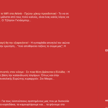
ε το WiFi στα Airbnb - Πρώην χάκερ προειδοποιεί
-
Το να σε
 μάλιστα από τους πολύ καλούς, είναι ένας καλός λόγος να
.. Ο Τζέησον Γκλάσμπερ...
νταγή θα την εξαφανίσετε!
-
H κυτταρίτιδα αποτελεί τον αιώνιο
την ερώτηση... “πού αποθηκεύει τοξίνες το σώμα μας”; Η
Ε
πνιστές στον κόσμο - Σε ποια θέση βρίσκεται η Ελλάδα;
-
Η
ε βάση την κατανάλωση τσιγάρων. Όπως και στην
Ανατολικής Ευρώπης κυριαρχούν. Στο Μαυρο...
κ
-
Για τους λιλιπούτειους αγαπημένους μας που με δυσκολία
α κεφτεδάκια, τα καμουφλάρουμε και.... τα ψήνουμε στο
A