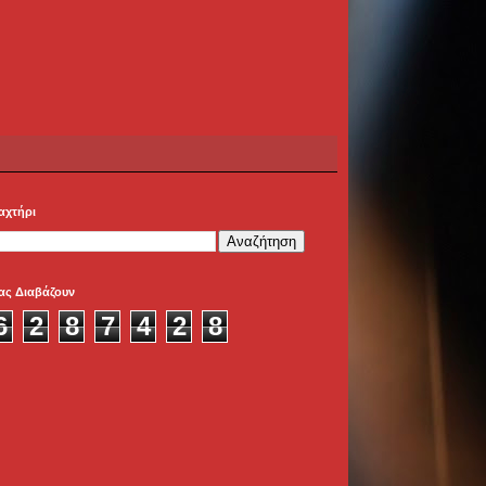
αχτήρι
ας Διαβάζουν
6
2
8
7
4
2
8