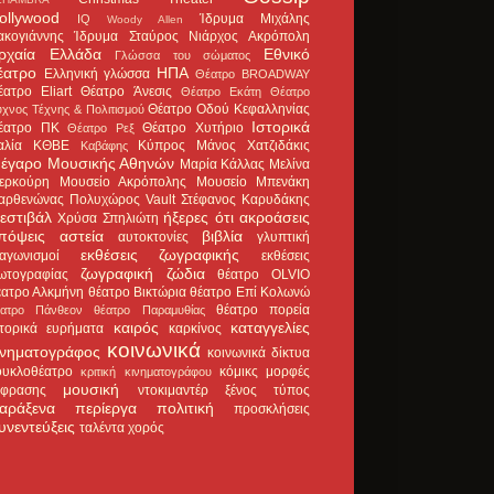
ollywood
Ίδρυμα Μιχάλης
IQ
Woody Allen
ακογιάννης
Ίδρυμα Σταύρος Νιάρχος
Ακρόπολη
ρχαία Ελλάδα
Εθνικό
Γλώσσα του σώματος
έατρο
ΗΠΑ
Ελληνική γλώσσα
Θέατρο BROADWAY
έατρο Eliart
Θέατρο Άνεσις
Θέατρο Εκάτη
Θέατρο
Θέατρο Οδού Κεφαλληνίας
χνος Τέχνης & Πολιτισμού
Ιστορικά
έατρο ΠΚ
Θέατρο Χυτήριο
Θέατρο Ρεξ
αλία
ΚΘΒΕ
Κύπρος
Μάνος Χατζιδάκις
Καβάφης
έγαρο Μουσικής Αθηνών
Μαρία Κάλλας
Μελίνα
ερκούρη
Μουσείο Ακρόπολης
Μουσείο Μπενάκη
αρθενώνας
Πολυχώρος Vault
Στέφανος Καρυδάκης
εστιβάλ
ήξερες ότι
ακροάσεις
Χρύσα Σπηλιώτη
πόψεις
αστεία
βιβλία
αυτοκτονίες
γλυπτική
εκθέσεις ζωγραφικής
ιαγωνισμοί
εκθέσεις
ζωγραφική
ζώδια
ωτογραφίας
θέατρο OLVIO
έατρο Αλκμήνη
θέατρο Βικτώρια
θέατρο Επί Κολωνώ
θέατρο πορεία
έατρο Πάνθεον
θέατρο Παραμυθίας
καιρός
καταγγελίες
στορικά ευρήματα
καρκίνος
κοινωνικά
ινηματογράφος
κοινωνικά δίκτυα
ουκλοθέατρο
κόμικς
μορφές
κριτική κινηματογράφου
μουσική
κφρασης
ντοκιμαντέρ
ξένος τύπος
αράξενα
περίεργα
πολιτική
προσκλήσεις
υνεντεύξεις
ταλέντα
χορός