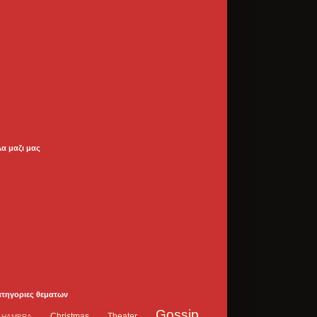
λα μαζι μας
ατηγοριες θεματων
Gossip
Christmas Theater
LHAMBRA