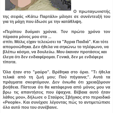
Ο πρωταγωνιστής
της σειράς «Κάτω Παρτάλι» μίλησε σε συνέντευξή του
για τη μάχη που έδωσε με την κατάθλιψη.
«Περίπου δυόμισι χρόνια. Τον πρώτο χρόνο τον
πέρασα μόνος μου στο ...
σπίτι. Μόλις είχαν τελειώσει τα "Άγρια Παιδιά". Και τότε
απομονώθηκα. Δεν ήθελα να σηκώνω το τηλέφωνο, να
βλέπω κόσμο, να δουλεύω. Μου έκαναν προτάσεις και
έλεγα ότι δεν ενδιαφέρομαι. Γενικά, δεν με ενδιέφερε
τίποτα.
Όλα ήταν στο "μαύρο". Βρέθηκα στο όριο. "Τι ήθελα
τελικά από τη ζωή μου; Πού πήγαινα;". Αυτά τα
πράγματα σκεφτόμουν. Δεν ένιωθα ότι χρειαζόμουν
βοήθεια. Πίστευα ότι θα κατάφερνα από μόνος μου να
βρω τις απαντήσεις που έψαχνα. Βέβαια αυτό ήταν
λάθος μου», δήλωσε ο Σταύρος Σβήγκος στο περιοδικό
«People». Και συνέχισε λέγοντας πώς το αντιμετώπισε
όλο αυτό που του συνέβαινε.