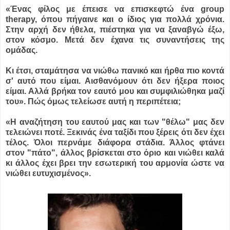
«Ένας φίλος με έπεισε να επισκεφτώ ένα group
therapy, όπου πήγαινε και ο ίδιος για πολλά χρόνια.
Στην αρχή δεν ήθελα, πιέστηκα για να ξαναβγώ έξω,
στον κόσμο. Μετά δεν έχανα τις συναντήσεις της
ομάδας.
Κι έτσι, σταμάτησα να νιώθω πανικό και ήρθα πιο κοντά
σ' αυτό που είμαι. Αισθανόμουν ότι δεν ήξερα ποιος
είμαι. Αλλά βρήκα τον εαυτό μου και συμφιλιώθηκα μαζί
του». Πώς όμως τελείωσε αυτή η περιπέτεια;
«Η αναζήτηση του εαυτού μας και των "θέλω" μας δεν
τελειώνει ποτέ. Ξεκινάς ένα ταξίδι που ξέρεις ότι δεν έχει
τέλος. Όλοι περνάμε διάφορα στάδια. Άλλος φτάνει
στον "πάτο", άλλος βρίσκεται στο όριο και νιώθει καλά
κι άλλος έχει βρει την εσωτερική του αρμονία ώστε να
νιώθει ευτυχισμένος».