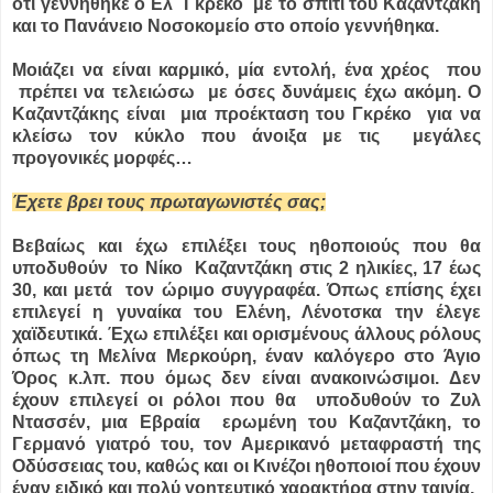
ότι γεννήθηκε ο Ελ Γκρέκο με το σπίτι του Καζαντζάκη
και το Πανάνειο Νοσοκομείο στο οποίο γεννήθηκα.
Μοιάζει να είναι καρμικό, μία εντολή, ένα χρέος που
πρέπει να τελειώσω με όσες δυνάμεις έχω ακόμη. Ο
Καζαντζάκης είναι μια προέκταση του Γκρέκο για να
κλείσω τον κύκλο που άνοιξα με τις μεγάλες
προγονικές μορφές…
Έχετε βρει τους πρωταγωνιστές σας;
Βεβαίως και έχω επιλέξει τους ηθοποιούς που θα
υποδυθούν το Νίκο Καζαντζάκη στις 2 ηλικίες, 17 έως
30, και μετά τον ώριμο συγγραφέα. Όπως επίσης έχει
επιλεγεί η γυναίκα του Ελένη, Λένοτσκα την έλεγε
χαϊδευτικά. Έχω επιλέξει και ορισμένους άλλους ρόλους
όπως τη Μελίνα Μερκούρη, έναν καλόγερο στο Άγιο
Όρος κ.λπ. που όμως δεν είναι ανακοινώσιμοι. Δεν
έχουν επιλεγεί οι ρόλοι που θα υποδυθούν το Ζυλ
Ντασσέν, μια Εβραία ερωμένη του Καζαντζάκη, το
Γερμανό γιατρό του, τον Αμερικανό μεταφραστή της
Οδύσσειας του, καθώς και οι Κινέζοι ηθοποιοί που έχουν
έναν ειδικό και πολύ γοητευτικό χαρακτήρα στην ταινία.