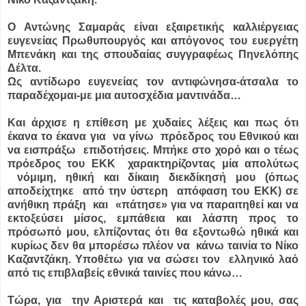
Ο Αντώνης Σαμαράς είναι εξαιρετικής καλλιέργειας
ευγενείας Πρωθυπουργός και απόγονος του ευεργέτη
Μπενάκη και της σπουδαίας συγγραφέως Πηνελόπης
Δέλτα.
Ως αντίδωρο ευγενείας τον αντιφώνησα-άτσαλα το
παραδέχομαι-με μια αυτοσχέδια μαντινάδα…
Και άρχισε η επίθεση με χυδαίες λέξεις και πως ότι
έκανα το έκανα για να γίνω πρόεδρος του Εθνικού και
να εισπράξω επιδοτήσεις. Μπήκε στο χορό και ο τέως
πρόεδρος του ΕΚΚ χαρακτηρίζοντας μία απολύτως
νόμιμη, ηθική και δίκαιη διεκδίκησή μου (όπως
αποδείχτηκε από την ύστερη απόφαση του ΕΚΚ) σε
ανήθικη πράξη και «πάτησε» για να παραιτηθεί και να
εκτοξεύσει μίσος, εμπάθεια και λάσπη προς το
πρόσωπό μου, ελπίζοντας ότι θα εξοντωθώ ηθικά και
κυρίως δεν θα μπορέσω πλέον να κάνω ταινία το Νίκο
Καζαντζάκη. Υποθέτω για να σώσει τον ελληνικό λαό
από τις επιβλαβείς εθνικά ταινίες που κάνω…
Τώρα, για την Αριστερά και τις καταβολές μου, σας