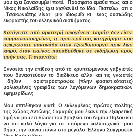
μου έχει ξανασυμβεί ποτέ. Πρόσφατα έμαθα πως και ο
Νίκος Νικολαΐδης έχει αισθανθεί το ίδιο. Πιστεύω ότι ο
Τσακωνιάτης είναι μια ιδιοφυΐα κι ένας ουσιώδης
εκφραστής του ελληνικού αισθήματος.
Κατάγεστε από αριστερή οικογένεια. Παρότι δεν είστε
κομματικοποιημένος, η αριστερά σας κατηγόρησε που
αφιερώσατε μαντινάδα στον Πρωθυπουργό πριν λίγο
καιρό, όταν εκείνος παραβρέθηκε σε εκδήλωση προς
τιμήν σας. Τι απαντάτε;
Εννοείτε την επίθεση από το κρυπτώμενους γαβγιστές
που δυναστεύουν το διαδίκτυο αλλά και τις γνωστές
δήθεν αριστερόστροφες (πλην φασιστικότατες)
μολυσμένες γραφίδες των λεγόμενων δημοκρατικών
εφημερίδων;
Μου επιτέθηκαν γιατί; Ο εκλεγμένος πρώτος πολίτης
της Χώρας Αντώνης Σαμαράς μου έκανε την εξαιρετική
τιμή να μου επιδώσει του βραβείο του Δήμου Πήλου και
να πει καλά λόγια για το επόμενο καλλιτεχνικό μου
βήμα, την ταινία πάνω στο μεγάλο Έλληνα Συγγραφέα
Νίκο Καζαντζάκη.