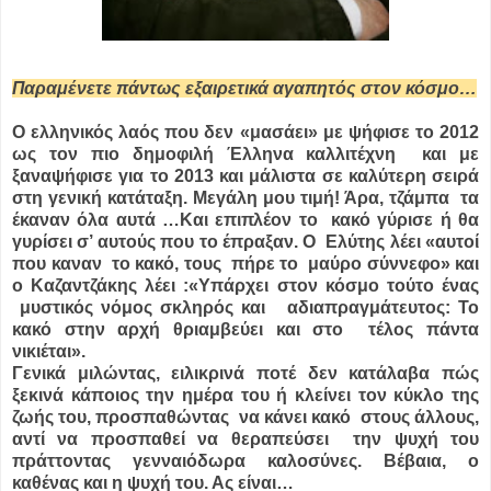
Παραμένετε πάντως εξαιρετικά αγαπητός στον κόσμο…
Ο ελληνικός λαός που δεν «μασάει» με ψήφισε το 2012
ως τον πιο δημοφιλή Έλληνα καλλιτέχνη και με
ξαναψήφισε για το 2013 και μάλιστα σε καλύτερη σειρά
στη γενική κατάταξη. Μεγάλη μου τιμή! Άρα, τζάμπα τα
έκαναν όλα αυτά …Και επιπλέον το κακό γύρισε ή θα
γυρίσει σ’ αυτούς που το έπραξαν. Ο Ελύτης λέει «αυτοί
που καναν το κακό, τους πήρε το μαύρο σύννεφο» και
ο Καζαντζάκης λέει :«Υπάρχει στον κόσμο τούτο ένας
μυστικός νόμος σκληρός και αδιαπραγμάτευτος: Το
κακό στην αρχή θριαμβεύει και στο τέλος πάντα
νικιέται».
Γενικά μιλώντας, ειλικρινά ποτέ δεν κατάλαβα πώς
ξεκινά κάποιος την ημέρα του ή κλείνει τον κύκλο της
ζωής του, προσπαθώντας να κάνει κακό στους άλλους,
αντί να προσπαθεί να θεραπεύσει την ψυχή του
πράττοντας γενναιόδωρα καλοσύνες. Βέβαια, ο
καθένας και η ψυχή του. Ας είναι…