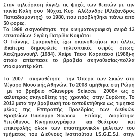
Στην τηλεόραση άγγιξε τις ψυχές των θεατών με την
ταινία Καλή σου Νύχτα, Κυρ Αλέξανδρε (Αλέξανδρος
Παπαδιαμάντης) το 1980, που προβλήθηκε πάνω από
50 φορές.
Το 1998 σκηνοθέτησε την κινηματογραφική σειρά 13
επεισοδίων Σιγά η Πατρίδα Κοιμάται…
Ο Γιάννης Σμαραγδής έχει σκηνοθετήσει και άλλες
ιδιαίτερα δημοφιλείς τηλεοπτικές σειρές όπως:
Χατζημανουήλ (1984), Χαίρε Τάσο Καρατάσο (1986)-η
οποία απέσπασε το βραβείο σκηνοθεσίας-πολλά
ντοκιμαντέρ κλπ.
Το 2007 σκηνοθέτησε την Όπερα των Σκιών στο
Μέγαρο Μουσικής Αθηνών. Το 2008 τιμήθηκε στη Ρώμη
με το βραβείο «Giuseppe Sciacca 2008» ως ο
καλύτερος σκηνοθέτης της χρονιάς στην Ευρώπη. Το
2012 μετά την βράβευσή του τοποθετήθηκε ως τιμητικό
μέλος της Επιτροπής Προεδρίας των Διεθνών
Βραβείων Giuseppe Sciacca . Επίσης διορίστηκε
Υπεύθυνος Κινηματογράφου και Θεάτρου και
επικεφαλής όλων των επιστημονικών μελετών του
τμήματος του Διεθνούς Ινστιτούτου I.S.G.E.S.I. στην