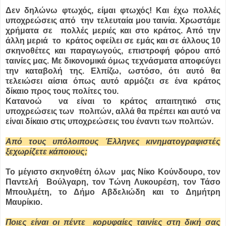
Δεν δηλώνω φτωχός, είμαι φτωχός! Και έχω πολλές
υποχρεώσεις από την τελευταία μου ταινία. Χρωστάμε
χρήματα σε πολλές μεριές και στο κράτος. Από την
άλλη μεριά το κράτος οφείλει σε εμάς και σε άλλους 10
σκηνοθέτες και παραγωγούς, επιστροφή φόρου από
ταινίες μας. Με δικονομικά όμως τεχνάσματα αποφεύγει
την καταβολή της. Ελπίζω, ωστόσο, ότι αυτό θα
τελειώσει αίσια όπως αυτό αρμόζει σε ένα κράτος
δίκαιο προς τους πολίτες του.
Κατανοώ να είναι το κράτος απαιτητικό στις
υποχρεώσεις των πολιτών, αλλά θα πρέπει και αυτό να
είναι δίκαιο στις υποχρεώσεις του έναντι των πολιτών.
Από τους υπόλοιπους Έλληνες κινηματογραφιστές
ξεχωρίζετε κάποιους;
Το μέγιστο σκηνοθέτη όλων μας Νίκο Κούνδουρο, τον
Παντελή Βούλγαρη, τον Τώνη Λυκουρέση, τον Τάσο
Μπουλμέτη, το Δήμο Αβδελιώδη και το Δημήτρη
Μαυρίκιο.
Ποιες είναι οι πέντε κορυφαίες ταινίες στη δική σας