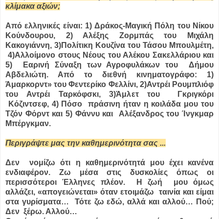
κλίμακα αξιών;
Από ελληνικές είναι: 1) Δράκος-Μαγική Πόλη του Νίκου
Κούνδουρου, 2) Αλέξης Ζορμπάς του Μιχάλη
Κακογιάννη, 3)Πολίτικη Κουζίνα του Τάσου Μπουλμέτη,
4)Αλλοίμονο στους Νέους του Αλέκου Σακελλάριου και
5) Εαρινή Σύναξη των Αγροφυλάκων του Δήμου
Αβδελιώτη. Από το διεθνή κινηματογράφο: 1)
Άμαρκορντ» του Φεντερίκο Φελλίνι, 2)Αντρέι Ρουμπλιόφ
του Αντρέι Ταρκόφσκι, 3)Άμλετ του Γκριγκόρι
Κόζιντσεφ, 4) Πόσο πράσινη ήταν η κοιλάδα μου του
Τζόν Φόρντ και 5) Φάννυ και Αλέξανδρος του Ίνγκμαρ
Μπέργκμαν.
Περιγράψτε μας την καθημερινότητα σας ...
Δεν νομίζω ότι η καθημερινότητά μου έχει κανένα
ενδιαφέρον. Ζω μέσα στις δυσκολίες όπως οι
περισσότεροι Έλληνες πλέον. Η ζωή μου όμως
αλλάζει, «απογειώνεται» όταν ετοιμάζω ταινία και είμαι
στα γυρίσματα… Τότε ζω εδώ, αλλά και αλλού… Πού;
Δεν ξέρω. Αλλού…