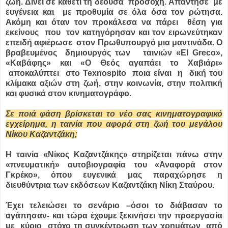
ζωή. Δίνει σε καθετί τη δέουσα προσοχή. Απάντησε με
ευγένεια και με προθυμία σε όλα όσα τον ρώτησα.
Ακόμη και όταν τον προκάλεσα να πάρει θέση για
εκείνους που τον κατηγόρησαν και τον ειρωνεύτηκαν
επειδή αφιέρωσε στον Πρωθυπουργό μια μαντινάδα. Ο
βραβευμένος δημιουργός των ταινιών «El Greco»,
«Καβάφης» και «Ο Θεός αγαπάει το Χαβιάρι»
αποκαλύπτει στο Texnospito ποια είναι η δική του
κλίμακα αξιών στη ζωή, στην κοινωνία, στην πολιτική
και φυσικά στον κινηματογράφο.
Σε ποιά φάση βρίσκεται το νέο σας κινηματογραφικό
εγχείρημα, η ταινία που αφορά στη ζωή του μεγάλου
Νίκου Καζαντζάκη;
Η ταινία «Νίκος Καζαντζάκης» στηρίζεται πάνω στην
«πνευματική» αυτοβιογραφία του «Αναφορά στον
Γκρέκο», όπου ευγενικά μας παραχώρησε η
διευθύντρια των εκδόσεων Καζαντζάκη Νίκη Σταύρου.
Έχει τελειώσει το σενάριο –όσοι το διάβασαν το
αγάπησαν- και τώρα έχουμε ξεκινήσει την προεργασία
με κύριο στόχο τη συγκέντρωση των χρημάτων από