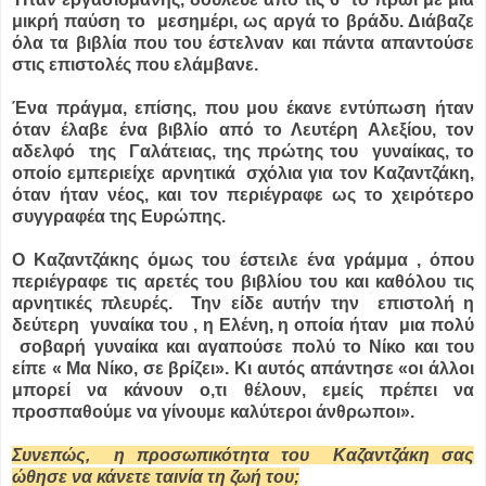
μικρή παύση το μεσημέρι, ως αργά το βράδυ. Διάβαζε
όλα τα βιβλία που του έστελναν και πάντα απαντούσε
στις επιστολές που ελάμβανε.
Ένα πράγμα, επίσης, που μου έκανε εντύπωση ήταν
όταν έλαβε ένα βιβλίο από το Λευτέρη Αλεξίου, τον
αδελφό της Γαλάτειας, της πρώτης του γυναίκας, το
οποίο εμπεριείχε αρνητικά σχόλια για τον Καζαντζάκη,
όταν ήταν νέος, και τον περιέγραφε ως το χειρότερο
συγγραφέα της Ευρώπης.
Ο Καζαντζάκης όμως του έστειλε ένα γράμμα , όπου
περιέγραφε τις αρετές του βιβλίου του και καθόλου τις
αρνητικές πλευρές. Την είδε αυτήν την επιστολή η
δεύτερη γυναίκα του , η Ελένη, η οποία ήταν μια πολύ
σοβαρή γυναίκα και αγαπούσε πολύ το Νίκο και του
είπε « Μα Νίκο, σε βρίζει». Κι αυτός απάντησε «οι άλλοι
μπορεί να κάνουν ο,τι θέλουν, εμείς πρέπει να
προσπαθούμε να γίνουμε καλύτεροι άνθρωποι».
Συνεπώς, η προσωπικότητα του Καζαντζάκη σας
ώθησε να κάνετε ταινία τη ζωή του;