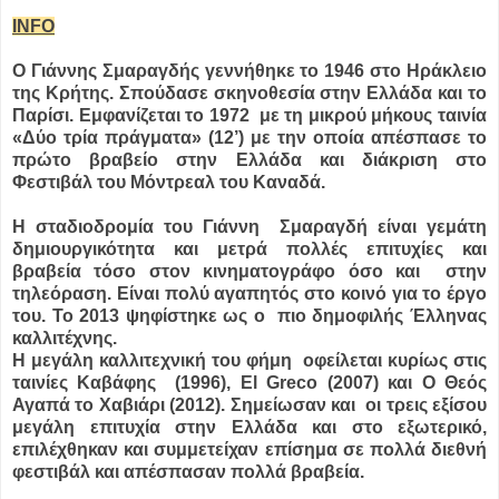
INFO
Ο Γιάννης Σμαραγδής γεννήθηκε το 1946 στο Ηράκλειο
της Κρήτης. Σπούδασε σκηνοθεσία στην Ελλάδα και το
Παρίσι. Εμφανίζεται το 1972 με τη μικρού μήκους ταινία
«Δύο τρία πράγματα» (12’) με την οποία απέσπασε το
πρώτο βραβείο στην Ελλάδα και διάκριση στο
Φεστιβάλ του Μόντρεαλ του Καναδά.
Η σταδιοδρομία του Γιάννη Σμαραγδή είναι γεμάτη
δημιουργικότητα και μετρά πολλές επιτυχίες και
βραβεία τόσο στον κινηματογράφο όσο και στην
τηλεόραση. Είναι πολύ αγαπητός στο κοινό για το έργο
του. Το 2013 ψηφίστηκε ως ο πιο δημοφιλής Έλληνας
καλλιτέχνης.
Η μεγάλη καλλιτεχνική του φήμη οφείλεται κυρίως στις
ταινίες Καβάφης (1996), El Greco (2007) και Ο Θεός
Αγαπά το Χαβιάρι (2012). Σημείωσαν και οι τρεις εξίσου
μεγάλη επιτυχία στην Ελλάδα και στο εξωτερικό,
επιλέχθηκαν και συμμετείχαν επίσημα σε πολλά διεθνή
φεστιβάλ και απέσπασαν πολλά βραβεία.