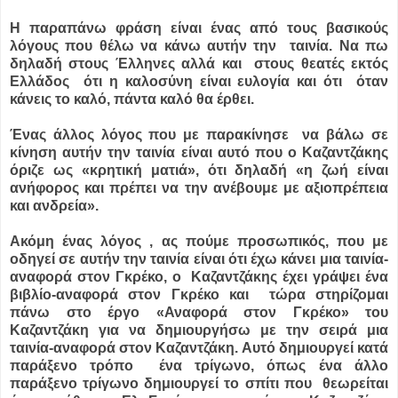
Η παραπάνω φράση είναι ένας από τους βασικούς
λόγους που θέλω να κάνω αυτήν την ταινία. Να πω
δηλαδή στους Έλληνες αλλά και στους θεατές εκτός
Ελλάδος ότι η καλοσύνη είναι ευλογία και ότι όταν
κάνεις το καλό, πάντα καλό θα έρθει.
Ένας άλλος λόγος που με παρακίνησε να βάλω σε
κίνηση αυτήν την ταινία είναι αυτό που ο Καζαντζάκης
όριζε ως «κρητική ματιά», ότι δηλαδή «η ζωή είναι
ανήφορος και πρέπει να την ανέβουμε με αξιοπρέπεια
και ανδρεία».
Ακόμη ένας λόγος , ας πούμε προσωπικός, που με
οδηγεί σε αυτήν την ταινία είναι ότι έχω κάνει μια ταινία-
αναφορά στον Γκρέκο, ο Καζαντζάκης έχει γράψει ένα
βιβλίο-αναφορά στον Γκρέκο και τώρα στηρίζομαι
πάνω στο έργο «Αναφορά στον Γκρέκο» του
Καζαντζάκη για να δημιουργήσω με την σειρά μια
ταινία-αναφορά στον Καζαντζάκη. Αυτό δημιουργεί κατά
παράξενο τρόπο ένα τρίγωνο, όπως ένα άλλο
παράξενο τρίγωνο δημιουργεί το σπίτι που θεωρείται