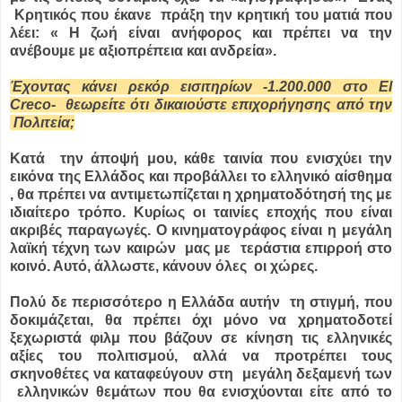
Κρητικός που έκανε πράξη την κρητική του ματιά που
λέει: « Η ζωή είναι ανήφορος και πρέπει να την
ανέβουμε με αξιοπρέπεια και ανδρεία».
Έχοντας κάνει ρεκόρ εισιτηρίων -1.200.000 στο El
Creco- θεωρείτε ότι δικαιούστε επιχορήγησης από την
Πολιτεία;
Κατά την άποψή μου, κάθε ταινία που ενισχύει την
εικόνα της Ελλάδος και προβάλλει το ελληνικό αίσθημα
, θα πρέπει να αντιμετωπίζεται η χρηματοδότησή της με
ιδιαίτερο τρόπο. Κυρίως οι ταινίες εποχής που είναι
ακριβές παραγωγές. Ο κινηματογράφος είναι η μεγάλη
λαϊκή τέχνη των καιρών μας με τεράστια επιρροή στο
κοινό. Αυτό, άλλωστε, κάνουν όλες οι χώρες.
Πολύ δε περισσότερο η Ελλάδα αυτήν τη στιγμή, που
δοκιμάζεται, θα πρέπει όχι μόνο να χρηματοδοτεί
ξεχωριστά φιλμ που βάζουν σε κίνηση τις ελληνικές
αξίες του πολιτισμού, αλλά να προτρέπει τους
σκηνοθέτες να καταφεύγουν στη μεγάλη δεξαμενή των
ελληνικών θεμάτων που θα ενισχύονται είτε από το