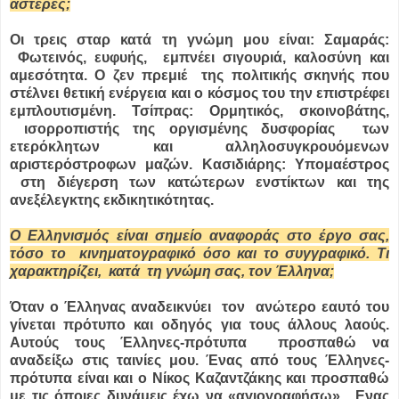
αστέρες;
Οι τρεις σταρ κατά τη γνώμη μου είναι: Σαμαράς:
Φωτεινός, ευφυής, εμπνέει σιγουριά, καλοσύνη και
αμεσότητα. Ο ζεν πρεμιέ της πολιτικής σκηνής που
στέλνει θετική ενέργεια και ο κόσμος του την επιστρέφει
εμπλουτισμένη. Τσίπρας: Ορμητικός, σκοινοβάτης,
ισορροπιστής της οργισμένης δυσφορίας των
ετερόκλητων και αλληλοσυγκρουόμενων
αριστερόστροφων μαζών. Κασιδιάρης: Υπομαέστρος
στη διέγερση των κατώτερων ενστίκτων και της
ανεξέλεγκτης εκδικητικότητας.
Ο Ελληνισμός είναι σημείο αναφοράς στο έργο σας,
τόσο το κινηματογραφικό όσο και το συγγραφικό. Τι
χαρακτηρίζει, κατά τη γνώμη σας, τον Έλληνα;
Όταν ο Έλληνας αναδεικνύει τον ανώτερο εαυτό του
γίνεται πρότυπο και οδηγός για τους άλλους λαούς.
Αυτούς τους Έλληνες-πρότυπα προσπαθώ να
αναδείξω στις ταινίες μου. Ένας από τους Έλληνες-
πρότυπα είναι και ο Νίκος Καζαντζάκης και προσπαθώ
με τις όποιες δυνάμεις έχω να «αγιογραφήσω». Ενας