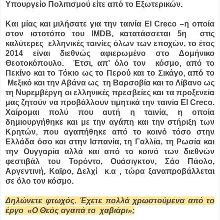
Υπουργείο Πολιτισμού είτε από το Εξωτερικών.
Και μίας και μιλήσατε για την ταινία El Creco –η οποία
στον ιστοτόπο του IMDB, κατατάσσεται 5η στις
καλύτερες ελληνικές ταινίες όλων των εποχών, το έτος
2014 είναι διεθνώς αφιερωμένο στο Δομήνικο
Θεοτοκόπουλο. Έτσι, απ’ όλο τον κόσμο, από το
Πεκίνο και το Τόκιο ως το Περού και το Σικάγο, από το
Μεξικό και την Αβάνα ως τη Βαρσοβία και το Λίβανο ως
τη Νυρεμβέργη οι ελληνικές πρεσβείες και τα προξενεία
μας ζητούν να προβάλλουν τιμητικά την ταινία El Creco.
Χαίρομαι πολύ που αυτή η ταινία, η οποία
δημιουργήθηκε και με την αγάπη και την στήριξη των
Κρητών, που αγαπήθηκε από το κοινό τόσο στην
Ελλάδα όσο και στην Ισπανία, τη Γαλλία, τη Ρωσία και
την Ουγγαρία αλλά και από το κοινό των διεθνών
φεστιβάλ του Τορόντο, Ουάσιγκτον, Σάο Πάολο,
Αργεντινή, Καϊρο, Δελχί κ.α , τώρα ξαναπροβάλλεται
σε όλο τον κόσμο.
Δηλώνετε φτωχός. Έχετε πολλά χρωστούμενα από το
έργο «Ο Θεός αγαπά το χαβιάρι»;