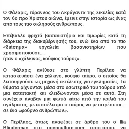
Ο Φάλαρις, τύραννος του Ακράγαντα της Σικελίας κατά
τον 6ο προ Χριστού αιώνα, έμεινε στην ιστορία ως ένας
από τους πιο σκληρούς ανθρώπους.
Επέβαλλε φριχτά βασανιστήρια και τιμωρίες κατά τη
διάρκεια της διακυβέρνησής του, ενώ ένα από τα πιο
«διάσημα» εργαλεία βασανιστηρίων που
χρησιμοποιούσε....
ήταν ο «χάλκινος, κούφιος ταύρος».
Ο Φάλαρις ανέθεσε στο γλύπτη Περίλαο να
κατασκευάσει ένα χάλκινο, κούφιο ταύρο, ο οποίος θα
λειτουργούσε ως μηχανή εκτέλεσης για εγκληματίες. Τα
θύματα ρίχνονταν μέσα στο εσωτερικό του ταύρου από
μια καταπακτή και κλειδώνονταν μέσα σε αυτό. Στη
συνέχεια άναβαν μια φωτιά κάτω από την κοιλιά του
αγάλματος, με αποτέλεσμα ο ταύρος να μετατρέπεται…
σε ένα «φούρνο ανθρώπων».
Ο Περίλαος, όπως αναφέρει σε άρθρο του ο Ilia
Blinderman στο openculture.com, αποφάσισε να