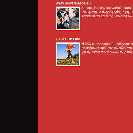
www.newsgreece.eu
Στο αρχείο η μήνυση Χαϊκάλη κατά
-σύμφωνα με πληροφορίες- η μηνυ
Ασφαλίσεων και τέως βουλευτή των
Hellas On Line
Η έλλειψη γυμναστικής ευθύνεται 
επιστήμονες κρούουν τον κώδωνα τ
για την υγεία των παιδιών τους παί