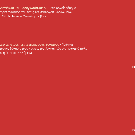
 Ντογιάκου και Παναγιωτόπουλου
-
Στο αρχείο τέθηκε
τήρια αναφορά του τέως υφυπουργού Κοινωνικών
 ΑΝΕΛ Παύλου Χαϊκάλη σε βάρ...
για έναν στους πέντε πρόωρους θανάτους
-
*Ειδικοί
ου κινδύνου στους γονείς, τονίζοντας πόσο σημαντικό ρόλο
ζει η άσκηση.* *Σύμφω...
Ε
κ