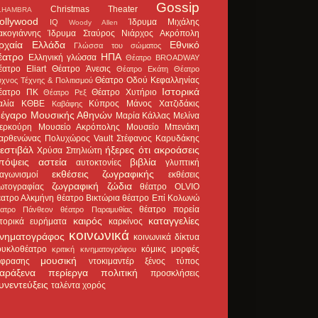
Gossip
Christmas Theater
LHAMBRA
ollywood
Ίδρυμα Μιχάλης
IQ
Woody Allen
ακογιάννης
Ίδρυμα Σταύρος Νιάρχος
Ακρόπολη
ρχαία Ελλάδα
Εθνικό
Γλώσσα του σώματος
έατρο
ΗΠΑ
Ελληνική γλώσσα
Θέατρο BROADWAY
έατρο Eliart
Θέατρο Άνεσις
Θέατρο Εκάτη
Θέατρο
Θέατρο Οδού Κεφαλληνίας
χνος Τέχνης & Πολιτισμού
Ιστορικά
έατρο ΠΚ
Θέατρο Χυτήριο
Θέατρο Ρεξ
αλία
ΚΘΒΕ
Κύπρος
Μάνος Χατζιδάκις
Καβάφης
έγαρο Μουσικής Αθηνών
Μαρία Κάλλας
Μελίνα
ερκούρη
Μουσείο Ακρόπολης
Μουσείο Μπενάκη
αρθενώνας
Πολυχώρος Vault
Στέφανος Καρυδάκης
εστιβάλ
ήξερες ότι
ακροάσεις
Χρύσα Σπηλιώτη
πόψεις
αστεία
βιβλία
αυτοκτονίες
γλυπτική
εκθέσεις ζωγραφικής
ιαγωνισμοί
εκθέσεις
ζωγραφική
ζώδια
ωτογραφίας
θέατρο OLVIO
έατρο Αλκμήνη
θέατρο Βικτώρια
θέατρο Επί Κολωνώ
θέατρο πορεία
έατρο Πάνθεον
θέατρο Παραμυθίας
καιρός
καταγγελίες
στορικά ευρήματα
καρκίνος
κοινωνικά
ινηματογράφος
κοινωνικά δίκτυα
ουκλοθέατρο
κόμικς
μορφές
κριτική κινηματογράφου
μουσική
κφρασης
ντοκιμαντέρ
ξένος τύπος
αράξενα
περίεργα
πολιτική
προσκλήσεις
υνεντεύξεις
ταλέντα
χορός