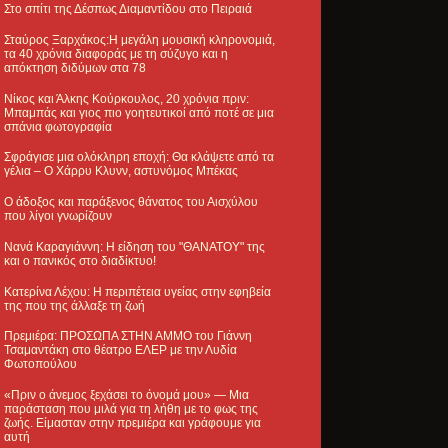
Στο σπίτι της Δέσπως Διαμαντίδου στο Πειραιά
Σταύρος Ξαρχάκος:Η μεγάλη μουσική κληρονομιά,
τα 40 χρόνια διαφοράς με τη σύζυγο και η
απόκτηση διδύμων στα 78
Νίκος και Άλκης Κούρκουλος, 20 χρόνια πριν:
Μπαμπάς και γιος πιο γοητευτικοί από ποτέ σε μια
σπάνια φωτογραφία
Σφράγισε μια ολόκληρη εποχή: Θα κλάψετε από τα
γέλια – Ο Χάρρυ Κλυνν, αστυνόμος Μπέκας
Ο άδοξος και παράξενος θάνατος του Αισχύλου
που λίγοι γνωρίζουν
Νανά Καραγιάννη: Η είδηση του "ΘΑΝΑΤΟΥ" της
και ο πανικός στο διαδίκτυο!
Κατερίνα Λέχου: Η περιπέτεια υγείας στην εφηβεία
της που της άλλαξε τη ζωή
Πρεμιέρα: ΠΡΟΣΩΠΑ ΣΤΗΝ ΑΜΜΟ του Γιάννη
Τσαμαντάκη στο θέατρο ΕΛΕΡ με την Λυδία
Φωτοπούλου
«Πριν ο άνεμος ξεχάσει το όνομά μου» — Μια
παράσταση που μιλά για τη λήθη με το φως της
ζωής. Είμασταν στην πρεμιέρα και γράφουμε για
αυτή