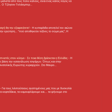
 μάλιστα από τους πολύ καλούς, είναι ένας καλός λόγος να
.. Ο Τζέησον Γκλάσμπερ...
νταγή θα την εξαφανίσετε!
-
H κυτταρίτιδα αποτελεί τον αιώνιο
την ερώτηση... “πού αποθηκεύει τοξίνες το σώμα μας”; Η
πνιστές στον κόσμο - Σε ποια θέση βρίσκεται η Ελλάδα;
-
Η
ε βάση την κατανάλωση τσιγάρων. Όπως και στην
Ανατολικής Ευρώπης κυριαρχούν. Στο Μαυρο...
-
Για τους λιλιπούτειους αγαπημένους μας που με δυσκολία
α κεφτεδάκια, τα καμουφλάρουμε και.... τα ψήνουμε στο