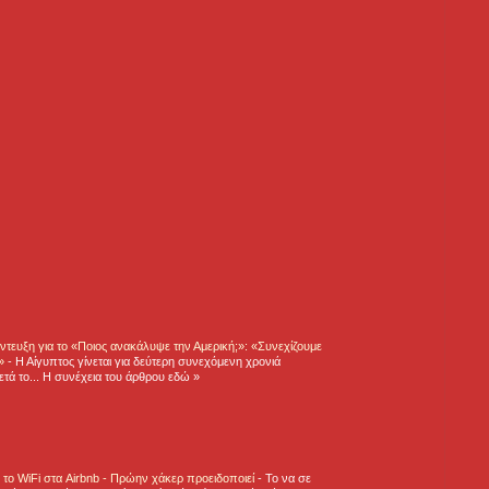
τευξη για το «Ποιος ανακάλυψε την Αμερική;»: «Συνεχίζουμε
η»
-
Η Αίγυπτος γίνεται για δεύτερη συνεχόμενη χρονιά
τά το... Η συνέχεια του άρθρου εδώ »
ε το WiFi στα Airbnb - Πρώην χάκερ προειδοποιεί
-
Το να σε