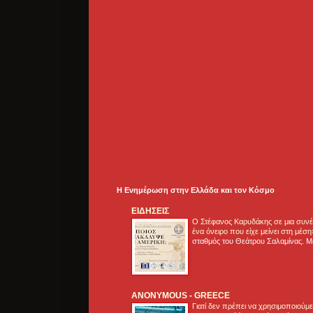
Η Ενημέρωση στην Ελλάδα και τoν Κόσμο
ΕΙΔΗΣΕΙΣ
Ο Στέφανος Καρυδάκης σε μια συνέν
ένα όνειρο που είχε μείνει στη μέσ
σταθμός του Θεάτρου Σαλαμίνας. Με
ANONYMOUS - GREECE
Γιατί δεν πρέπει να χρησιμοποιούμ