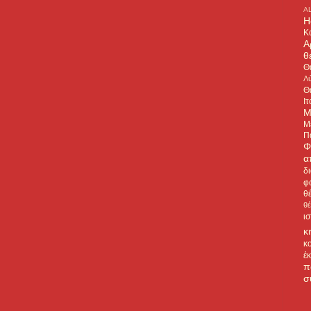
A
H
Κ
Α
θ
Θ
Λύ
Θ
Ιτ
Μ
Μ
Π
Φ
α
δ
φ
θ
θ
ι
κ
κ
έ
π
σ