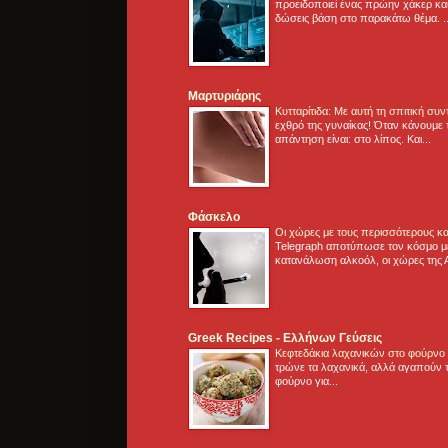
προειδοποιεί ένας πρώην χάκερ και
δώσεις βάση στο παρακάτω θέμα. .
Μαρτυριάρης
Κυτταρίτιδα: Με αυτή τη σπιτική συ
εχθρό της γυναίκας! Όταν κάνουμε 
απάντηση είναι: στο λίπος. Και...
Φάσκελο
Οι χώρες με τους περισσότερους κα
Telegraph αποτύπωσε τον κόσμο μ
κατανάλωση αλκοόλ, οι χώρες της 
Greek Recipes - Ελλήνων Γεύσεις
Κεφτεδάκια λαχανικών στο φούρνο
τρώνε τα λαχανικά, αλλά αγαπούν τ
φούρνο για...