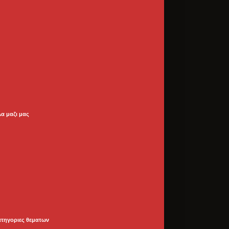
λα μαζι μας
ατηγοριες θεματων