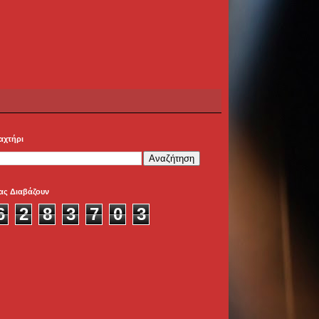
αχτήρι
ας Διαβάζουν
6
2
8
3
7
0
3