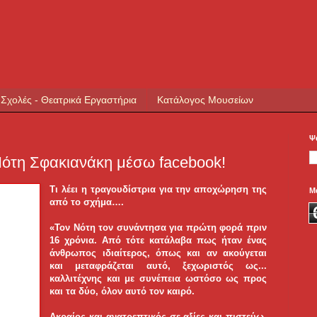
 Σχολές - Θεατρικά Εργαστήρια
Κατάλογος Μουσείων
Ψ
Νότη Σφακιανάκη μέσω facebook!
Tι λέει η τραγουδίστρια για την αποχώρηση της
Μ
από το σχήμα….
«Τον Νότη τον συνάντησα για πρώτη φορά πριν
16 χρόνια. Από τότε κατάλαβα πως ήταν ένας
άνθρωπος ιδιαίτερος, όπως και αν ακούγεται
και μεταφράζεται αυτό, ξεχωριστός ως...
καλλιτέχνης και με συνέπεια ωστόσο ως προς
και τα δύο, όλον αυτό τον καιρό.
Ακραίος και ανατρεπτικός σε αξίες και πιστεύω.