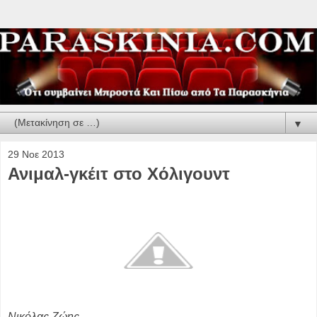
▼
29 Νοε 2013
Ανιμαλ-γκέιτ στο Χόλιγουντ
Νικόλας Ζώης