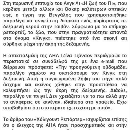
Στη περυσινή επιτυχία του Ανγκ Λι «Η ζωή του Πι», που
κέρδισε μεταξύ άλλων και Οσκαρ καλύτερων οπτικών
εφέ, η τίγρη της Βεγγάλης που χρησιμοποιήθηκε
παραλίγο να πνιγεί στη διάρκεια ενός γυρίσματος σε
δεξαμενή νερού στην Ταϊβάν. Σύμφωνα με το επίμαχο
ρεπορτάζ, το ζώο, που στην πραγματικότητα απαντά
στο όνομα «Κινγκ», πιάστηκε από ένα σκοινί και
σύρθηκε μέχρι την άκρη της δεξαμενής.
Η απεσταλμένη της AHA Τζίνα Τζόνσον περιέγραψε το
περιστατικό σε συνάδελφό της με ένα e-mail που
διέρρευσε πρόσφατα: «Την προηγούμενη εβδομάδα,
παραλίγο γαμώτο να σκοτώσουμε τον Κινγκ στη
δεξαμενή. Αυτή η συγκεκριμένη λήψη του πήγε πολύ
άσχημα και εκείνος χάθηκε στην προσπάθεια να
κολυμπήσει ώς την άκρη της δεξαμενής. Διάολε,
παραλίγο να πνιγεί. Δεν χρειάζεται να το πω αλλά μην
το αναφέρεις σε κανέναν, ιδιαίτερα στο γραφείο. Εχω
υποβαθμίσει ό,τι στο κέρατο έχει σχέση με αυτό».
Το άρθρο του «Χόλιγουντ Ρεπόρτερ» ισχυρίζεται επίσης
ότι ο έλεγχος της AHA ήταν προσχηματικός και στην