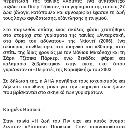
περίπτωση της ταινίας «Χόμπιτ: ένα αναπάντεχο
ταξίδι» του Πίτερ Τζάκσον, στα γυρίσματα της οποίας 27
ζώα (άλογα, κοτόπουλα και αμνοερίφια) έχασαν τη ζωή
τους λόγω αφυδάτωσης, εξάντλησης ή πνιγμού.
Στο παρελθόν επίσης ένας σκύλος χάσκι χτυπήθηκε
στο στομάχι στα γυρίσματα της ταινίας «Ανταρκτική,
στα όρια του αδύνατου» της Ντίσνεϊ (2006), ένα
σκίουρος συνθλίφτηκε στο σκηνικό του «30άρης από
σπίτι» της ίδιας χρονιάς με τον Μάθιου Μακόναχι και τη
Σάρα Τζέσικα Πάρκερ, ενώ δεκάδες ψάρια και
καλαμάρια ξεβράστηκαν στην ακτή, εκεί όπου
γυρίζονταν οι «Πειρατές της Καραϊβικής» του 2003.
Σε δήλωσή της, η AHA αρνήθηκε τους ισχυρισμούς και
δήλωσε υπεύθυνη μόνο για την ευημερία των ζώων
που βρίσκονται στο σκηνικό των γυρισμάτων.
Καημένε Βασιλιά...
Στην ταινία «Η ζωή του Πι» είχε και αυτός όνομα:
λεγόταν «Ρίτσαρντ Πάρκερ». Στην πραγματικότητα