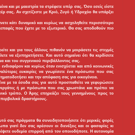
ένα και με μαεστρία τα στρέφετε υπέρ σας. Όσο εσείς είστε
έρ σας. Αν σχετίζεστε με Κριό, Ζυγό ή Υδροχόο θα υπάρξει
άνετε κάτι δυναμικό και κυρίως να ασχοληθείτε περισσότερο
ή επαφές που έχετε με το εξωτερικό. Θα σας αποδοθούν πιο
ρείτε και για τους άλλους πιθανόν να μοιράσετε τις στιγμές
τε να εξυπηρετήσετε. Και αυτό σημαίνει ότι θα κερδίσετε
α και του συγγενικού περιβάλλοντος σας.
ενδιαφέρον και κυρίως όταν ενισχύεται και από κοινωνικές
μεγαλύτερες ευκαιρίες να γνωρίσετε ένα πρόσωπο που σας
σηματοδοτήσει και την απόφαση σας για οικογένεια.
ένα με τα έσοδα σας για αυτό προσπαθείτε να γεφυρώσετε
εργάτες ή με πρόσωπα που σας χρωστάνε και πρέπει να
νικό τρόπο. Ο Άρης επηρεάζει τους γεννημένους προς το
 υπερβολικά δραστήριους.
αυτό σας πράγματα θα συνειδητοποιήσετε ότι μερικές φορές
α γιατί δεν σας αρέσουν οι διενέξεις και οι φασαρίες κι
ρέψετε ουδεμία επιρροή από τον οποιοδήποτε. Η αυτονομία