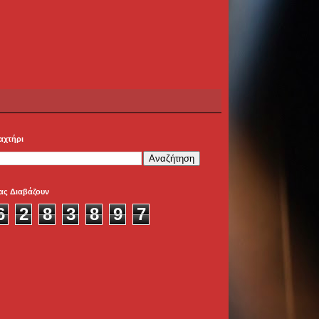
αχτήρι
ας Διαβάζουν
6
2
8
3
8
9
7