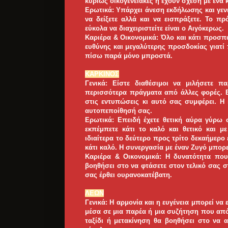
κυρίως οικογενειακές ή έχουν σχέση με ένα 
Ερωτικά: Υπάρχει άνεση εκδήλωσης και γεν
να δείξετε αλλά και να εισπράξετε. Το π
εύκολα να διαχειριστείτε είναι ο Αιγόκερως.
Καριέρα & Οικονομικά: Όλο και κάτι προσπ
ευθύνης και μεγαλύτερης προσδοκίας γιατί 
πίσω παρά μόνο μπροστά.
ΚΑΡΚΙΝΟΣ
Γενικά: Είστε διαθέσιμοι να μιλήσετε π
περισσότερα πράγματα από άλλες φορές. Επ
στις εντυπώσεις κι αυτό σας συμφέρει. Η
αυτοπεποίθησή σας.
Ερωτικά: Επειδή έχετε θετική αύρα γύρω σ
εκπέμπετε κάτι το καλό και θετικό και μ
ιδιαίτερα το δεύτερο προς τρίτο δεκαήμερο
κάτι καλό. Η συνεργασία με έναν Ζυγό μπορε
Καριέρα & Οικονομικά: Η δυνατότητα πο
βοηθήσει στο να φτάσετε στον τελικό σας 
σας έρθει ουρανοκατέβατη.
ΛΕΩΝ
Γενικά: Η αρμονία και η ευγένεια μπορεί να
μέσα σε μια παρέα ή μια συζήτηση που από
ταξίδι ή μετακίνηση θα βοηθήσει στο να α