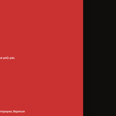
λα μαζι μας
ατηγοριες θεματων