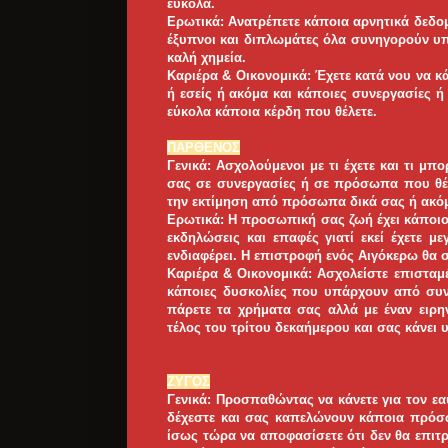
εύκολα.
Ερωτικά: Ανατρέπετε κάποια αρνητικά δεδομ
έξυπνοι και διπλωμάτες όλα συνηγορούν υπ
καλή χημεία.
Καριέρα & Οικονομικά: Έχετε κατά νου να κ
ή εσείς ή ακόμα και κάποιες συνεργασίες 
εύκολα κάποια κέρδη που θέλετε.
ΠΑΡΘΕΝΟΣ
Γενικά: Ασχολούμενοι με τι έχετε και τι μπο
σας σε συνεργασίες ή σε πρόσωπα που θέλε
την εκτίμηση από πρόσωπα δικά σας ή ακόμ
Ερωτικά: Η προσωπική σας ζωή έχει κάποιο 
εκδηλώσεις και επαφές γιατί εκεί έχετε 
ενδιαφέρει. Η επιστροφή ενός Αιγόκερω θα 
Καριέρα & Οικονομικά: Ασχολείστε επισταμ
κάποιες δυσκολίες που υπάρχουν από συν
πάρετε τα χρήματα σας αλλά με έναν ειρη
τέλος του τρίτου δεκαήμερου και σας κάνει
ΖΥΓΟΣ
Γενικά: Προσπαθώντας να κάνετε για τον ε
δέχεστε και σας καπελώνουν κάποια πρόσωπ
ίσως τώρα να αποφασίσετε ότι δεν θα επιτ