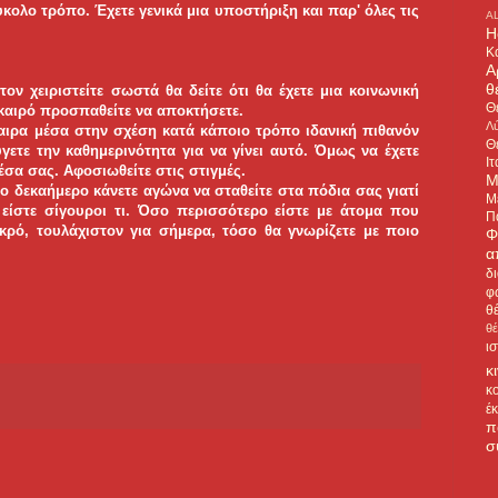
κολο τρόπο. Έχετε γενικά μια υποστήριξη και παρ' όλες τις
A
H
Κ
Α
θ
ον χειριστείτε σωστά θα δείτε ότι θα έχετε μια κοινωνική
Θ
 καιρό προσπαθείτε να αποκτήσετε.
Λύ
αιρα μέσα στην σχέση κατά κάποιο τρόπο ιδανική πιθανόν
Θ
ύγετε την καθημερινότητα για να γίνει αυτό. Όμως να έχετε
Ιτ
έσα σας. Αφοσιωθείτε στις στιγμές.
Μ
το δεκαήμερο κάνετε αγώνα να σταθείτε στα πόδια σας γιατί
Μ
 είστε σίγουροι τι. Όσο περισσότερο είστε με άτομα που
Π
ρό, τουλάχιστον για σήμερα, τόσο θα γνωρίζετε με ποιο
Φ
α
δ
φ
θ
θ
ι
κ
κ
έ
π
σ