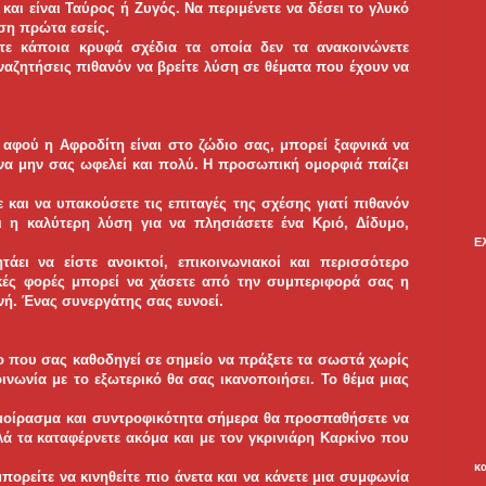
και είναι Ταύρος ή Ζυγός. Να περιμένετε να δέσει το γλυκό
ηση πρώτα εσείς.
ετε κάποια κρυφά σχέδια τα οποία δεν τα ανακοινώνετε
αζητήσεις πιθανόν να βρείτε λύση σε θέματα που έχουν να
, αφού η Αφροδίτη είναι στο ζώδιο σας, μπορεί ξαφνικά να
να μην σας ωφελεί και πολύ. Η προσωπική ομορφιά παίζει
 και να υπακούσετε τις επιταγές της σχέσης γιατί πιθανόν
ι η καλύτερη λύση για να πλησιάσετε ένα Κριό, Δίδυμο,
Ε
άει να είστε ανοικτοί, επικοινωνιακοί και περισσότερο
ικές φορές μπορεί να χάσετε από την συμπεριφορά σας η
νή. Ένας συνεργάτης σας ευνοεί.
το που σας καθοδηγεί σε σημείο να πράξετε τα σωστά χωρίς
ινωνία με το εξωτερικό θα σας ικανοποιήσει. Το θέμα μιας
 μοίρασμα και συντροφικότητα σήμερα θα προσπαθήσετε να
λά τα καταφέρνετε ακόμα και με τον γκρινιάρη Καρκίνο που
κ
πορείτε να κινηθείτε πιο άνετα και να κάνετε μια συμφωνία