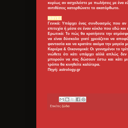
κυρίως αν ασχολείστε με πωλήσεις με ένα εύ
αντιθέσεις κατορθώνετε το ακατόρθωτο.
ΙΧΘYΕΣ
Γενικά: Υπάρχει ένας συνδυασμός που αν τ
επιτυχία ή μέσα σε έναν κύκλο που εδώ και
Ερωτικά: Το πώς θα κρατήσετε την ατμόσφ
να είναι δύσκολο γιατί χρειάζεται να αποφ
φαντασία και να κρατάτε ακόμα την μαγεία μ
Καριέρα & Οικονομικά: Οι γεννημένοι το τρί
νιώθετε ότι κάτι υπάρχει αλλά απλώς δεν
μπορούν να σας δώσουν έστω και κάτι μικ
τρόπο θα κινηθείτε καλύτερα.
Πηγή: astrology.gr
Ετικέτες
ζώδια