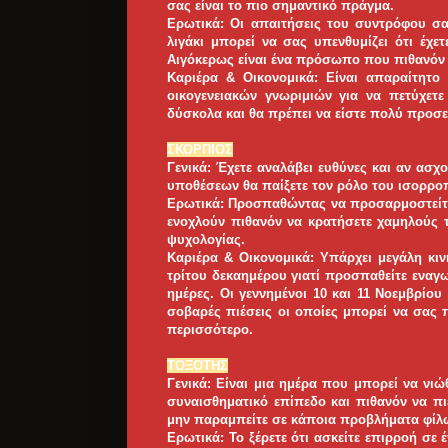
σας είναι το πιο σημαντικό πράγμα.
Ερωτικά: Οι απαιτήσεις του συντρόφου σας
λιγάκι μπορεί να σας υπενθυμίζει ότι έχετ
Αιγόκερως είναι ένα πρόσωπο που πιθανόν 
Καριέρα & Οικονομικά: Είναι απαραίτητο
οικογενειακών γνωριμιών για να πετύχετε
δύσκολα και θα πρέπει να είστε πολύ προσεκ
ΣΚΟΡΠΙΟΣ
Γενικά: Έχετε αναλάβει ευθύνες και αν ασχ
υποθέσεων θα παίξετε τον ρόλο του ισορρο
Ερωτικά: Προσπαθώντας να προσαρμοστείτε
ενοχλούν πιθανόν να κρατήσετε χαμηλούς τ
ψυχολογίας.
Καριέρα & Οικονομικά: Υπάρχει μεγάλη κιν
τρίτου δεκαημέρου γιατί προσπαθείτε εναγων
ημέρες. Οι γεννημένοι 10 και 11 Νοεμβρίο
σοβαρές πιέσεις οι οποίες μπορεί να σας
περισσότερο.
ΤΟΞΟΤΗΣ
Γενικά: Είναι μια ημέρα που μπορεί να νι
συναισθηματικό επίπεδο και πιθανόν να π
μην παραμπείτε σε κάποια προβλήματα φίλω
Ερωτικά: Το ξέρετε ότι ασκείτε επιρροή σε