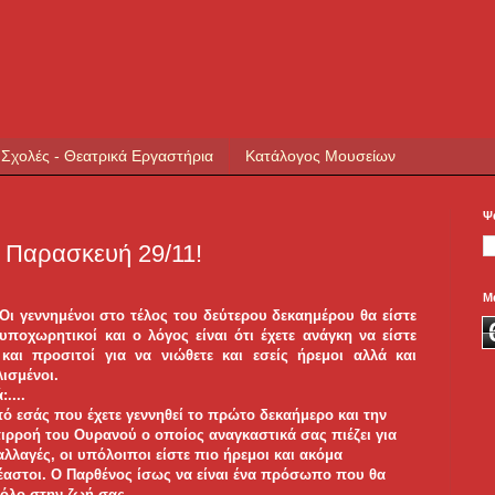
 Σχολές - Θεατρικά Εργαστήρια
Κατάλογος Μουσείων
Ψ
ην Παρασκευή 29/11!
Μ
 Οι γεννημένοι στο τέλος του δεύτερου δεκαημέρου θα είστε
υποχωρητικοί και ο λόγος είναι ότι έχετε ανάγκη να είστε
 και προσιτοί για να νιώθετε και εσείς ήρεμοι αλλά και
ισμένοι.
....
ό εσάς που έχετε γεννηθεί το πρώτο δεκαήμερο και την
πιρροή του Ουρανού ο οποίος αναγκαστικά σας πιέζει για
 αλλαγές, οι υπόλοιποι είστε πιο ήρεμοι και ακόμα
αστοι. Ο Παρθένος ίσως να είναι ένα πρόσωπο που θα
ρόλο στην ζωή σας.