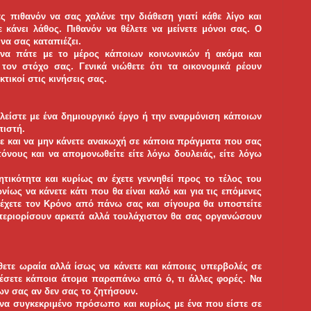
 πιθανόν να σας χαλάνε την διάθεση γιατί κάθε λίγο και
ε κάνει λάθος. Πιθανόν να θέλετε να μείνετε μόνοι σας. Ο
να σας καταπιέζει.
 να πάτε με το μέρος κάποιων κοινωνικών ή ακόμα και
 τον στόχο σας. Γενικά νιώθετε ότι τα οικονομικά ρέουν
τικοί στις κινήσεις σας.
ολείστε με ένα δημιουργικό έργο ή την εναρμόνιση κάποιων
πιστή.
 και να μην κάνετε ανακωχή σε κάποια πράγματα που σας
όνους και να απομονωθείτε είτε λόγω δουλειάς, είτε λόγω
ητικότητα και κυρίως αν έχετε γεννηθεί προς το τέλος του
ίως να κάνετε κάτι που θα είναι καλό και για τις επόμενες
υ έχετε τον Κρόνο από πάνω σας και σίγουρα θα υποστείτε
 περιορίσουν αρκετά αλλά τουλάχιστον θα σας οργανώσουν
ώθετε ωραία αλλά ίσως να κάνετε και κάποιες υπερβολές σε
ιέσετε κάποια άτομα παραπάνω από ό, τι άλλες φορές. Να
ν σας αν δεν σας το ζητήσουν.
 ένα συγκεκριμένο πρόσωπο και κυρίως με ένα που είστε σε