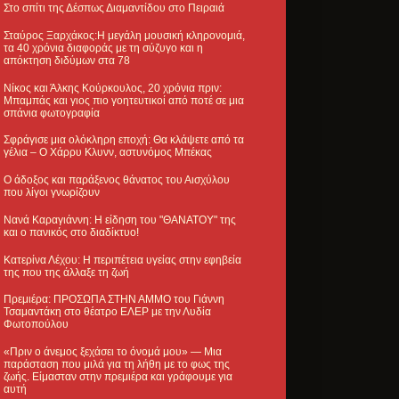
Στο σπίτι της Δέσπως Διαμαντίδου στο Πειραιά
Σταύρος Ξαρχάκος:Η μεγάλη μουσική κληρονομιά,
τα 40 χρόνια διαφοράς με τη σύζυγο και η
απόκτηση διδύμων στα 78
Νίκος και Άλκης Κούρκουλος, 20 χρόνια πριν:
Μπαμπάς και γιος πιο γοητευτικοί από ποτέ σε μια
σπάνια φωτογραφία
Σφράγισε μια ολόκληρη εποχή: Θα κλάψετε από τα
γέλια – Ο Χάρρυ Κλυνν, αστυνόμος Μπέκας
Ο άδοξος και παράξενος θάνατος του Αισχύλου
που λίγοι γνωρίζουν
Νανά Καραγιάννη: Η είδηση του "ΘΑΝΑΤΟΥ" της
και ο πανικός στο διαδίκτυο!
Κατερίνα Λέχου: Η περιπέτεια υγείας στην εφηβεία
της που της άλλαξε τη ζωή
Πρεμιέρα: ΠΡΟΣΩΠΑ ΣΤΗΝ ΑΜΜΟ του Γιάννη
Τσαμαντάκη στο θέατρο ΕΛΕΡ με την Λυδία
Φωτοπούλου
«Πριν ο άνεμος ξεχάσει το όνομά μου» — Μια
παράσταση που μιλά για τη λήθη με το φως της
ζωής. Είμασταν στην πρεμιέρα και γράφουμε για
αυτή