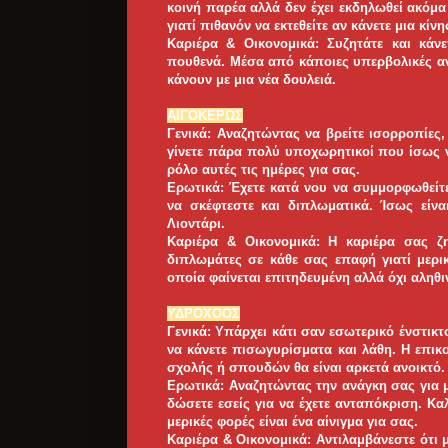
κοινή παρέα αλλά δεν έχει εκδηλωθεί ακόμα 
γιατί πιθανόν να εκτεθείτε αν κάνετε μια κίν
Καριέρα & Οικονομικά: Συζητάτε και κάν
πουθενά. Μέσα από κάποιες υπερβολικές αν
κάνουν με μια νέα δουλειά.
ΑΙΓΟΚΕΡΩΣ
Γενικά: Αναζητώντας να βρείτε ισορροπίες
γίνετε πάρα πολύ υποχωρητικοί που ίσως 
ρόλο αυτές τις ημέρες για σας.
Ερωτικά: Έχετε κατά νου να συμμορφωθείτε
να σκέφτεστε και διπλωματικά. Ίσως είνα
Λιοντάρι.
Καριέρα & Οικονομικά: Η καριέρα σας ζητ
διπλωμάτες σε κάθε σας επαφή γιατί μερ
οποία φαίνεται επιτηδευμένη αλλά όχι αληθι
ΥΔΡΟΧΟΟΣ
Γενικά: Υπάρχει κάτι σαν εσωτερικό ένστικ
να κάνετε πισωγυρίσματα και λάθη. Η επικο
σχολής ή σπουδών θα είναι αρκετά ανοικτό.
Ερωτικά: Αναζητώντας την ανάγκη σας για
δώσετε εσείς για να έχετε ανταπόκριση. Κα
μερικές φορές είναι ένα αίνιγμα για σας.
Καριέρα & Οικονομικά: Αντιλαμβάνεστε ότι μ