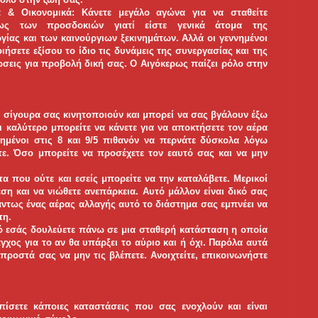
α & Οικονομικά: Κάνετε μεγάλο αγώνα για να σταθείτε
ως των προσδοκιών γιατί είστε γενικά άτομα της
γίας και των καινούργιων ξεκινημάτων. Αλλά οι γεννημένοι
ήσετε εξίσου το ίδιο τις δυνάμεις της συνεργασίας και της
ώσεις για προβολή δική σας. Ο Αιγόκερως παίζει ρόλο στην
 σίγουρα σας κινητοποιούν και μπορεί να σας βγάλουν έξω
τι καλύτερο μπορείτε να κάνετε για να αποκτήσετε τον αέρα
νημένοι στις 8 και 9/5 πιθανόν να περνάτε δύσκολα λόγω
ε. Όσο μπορείτε να προσέχετε τον εαυτό σας και να μην
τα που ούτε και εσείς μπορείτε να την καταλάβετε. Μερικοί
ση και να νιώθετε ανεπάρκεια. Αυτό μάλλον είναι δικό σας
Πάντως ένας αέρας αλλαγής αυτό το διάστημα σας εμπνέει να
τη.
ό εσάς δουλεύετε πάνω σε μια σταθερή κατάσταση η οποία
γχος για το αν θα υπάρξει το αύριο και ή όχι. Παρόλα αυτά
προστά σας να μην τις βλέπετε. Ανοιχτείτε, επικοινωνήστε
πίσετε κάποιες καταστάσεις που σας ενοχλούν και είναι