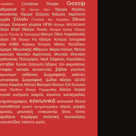
Gossip
Christmas Theater
LHAMBRA
ollywood
Ίδρυμα Μιχάλης
IQ
Woody Allen
ακογιάννης
Ίδρυμα Σταύρος Νιάρχος
Ακρόπολη
ρχαία Ελλάδα
Εθνικό
Γλώσσα του σώματος
έατρο
ΗΠΑ
Ελληνική γλώσσα
Θέατρο BROADWAY
έατρο Eliart
Θέατρο Άνεσις
Θέατρο Εκάτη
Θέατρο
Θέατρο Οδού Κεφαλληνίας
χνος Τέχνης & Πολιτισμού
Ιστορικά
έατρο ΠΚ
Θέατρο Χυτήριο
Θέατρο Ρεξ
αλία
ΚΘΒΕ
Κύπρος
Μάνος Χατζιδάκις
Καβάφης
έγαρο Μουσικής Αθηνών
Μαρία Κάλλας
Μελίνα
ερκούρη
Μουσείο Ακρόπολης
Μουσείο Μπενάκη
αρθενώνας
Πολυχώρος Vault
Στέφανος Καρυδάκης
εστιβάλ
ήξερες ότι
ακροάσεις
Χρύσα Σπηλιώτη
πόψεις
αστεία
βιβλία
αυτοκτονίες
γλυπτική
εκθέσεις ζωγραφικής
ιαγωνισμοί
εκθέσεις
ζωγραφική
ζώδια
ωτογραφίας
θέατρο OLVIO
έατρο Αλκμήνη
θέατρο Βικτώρια
θέατρο Επί Κολωνώ
θέατρο πορεία
έατρο Πάνθεον
θέατρο Παραμυθίας
καιρός
καταγγελίες
στορικά ευρήματα
καρκίνος
κοινωνικά
ινηματογράφος
κοινωνικά δίκτυα
ουκλοθέατρο
κόμικς
μορφές
κριτική κινηματογράφου
μουσική
κφρασης
ντοκιμαντέρ
ξένος τύπος
αράξενα
περίεργα
πολιτική
προσκλήσεις
υνεντεύξεις
ταλέντα
χορός