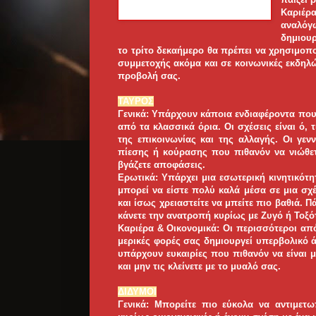
Καριέρ
αναλόγ
δημιουρ
το τρίτο δεκαήμερο θα πρέπει να χρησιμοποι
συμμετοχής ακόμα και σε κοινωνικές εκδηλ
προβολή σας.
ΤΑΥΡΟΣ
Γενικά: Υπάρχουν κάποια ενδιαφέροντα που
από τα κλασσικά όρια. Οι σχέσεις είναι ό, 
της επικοινωνίας και της αλλαγής. Οι γεν
πίεσης ή κούρασης που πιθανόν να νιώθετ
βγάζετε αποφάσεις.
Ερωτικά: Υπάρχει μια εσωτερική κινητικότη
μπορεί να είστε πολύ καλά μέσα σε μια σχέ
και ίσως χρειαστείτε να μπείτε πιο βαθιά. 
κάνετε την ανατροπή κυρίως με Ζυγό ή Τοξό
Καριέρα & Οικονομικά: Οι περισσότεροι απ
μερικές φορές σας δημιουργεί υπερβολικό ά
υπάρχουν ευκαιρίες που πιθανόν να είναι μ
και μην τις κλείνετε με το μυαλό σας.
ΔΙΔΥΜΟΙ
Γενικά: Μπορείτε πιο εύκολα να αντιμετω