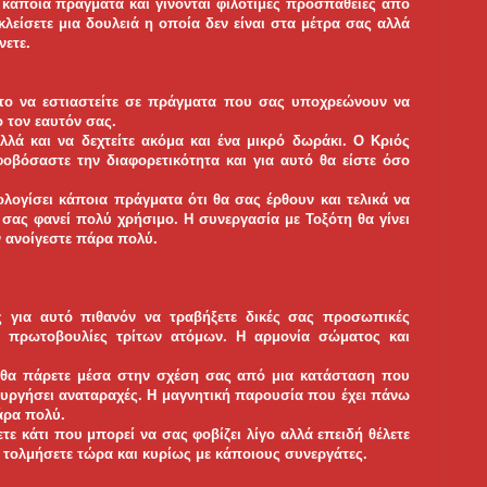
 κάποια πράγματα και γίνονται φιλότιμες προσπάθειες από
λείσετε μια δουλειά η οποία δεν είναι στα μέτρα σας αλλά
νετε.
 το να εστιαστείτε σε πράγματα που σας υποχρεώνουν να
 τον εαυτόν σας.
λά και να δεχτείτε ακόμα και ένα μικρό δωράκι. Ο Κριός
 φοβόσαστε την διαφορετικότητα και για αυτό θα είστε όσο
ολογίσει κάποια πράγματα ότι θα σας έρθουν και τελικά να
 σας φανεί πολύ χρήσιμο. Η συνεργασία με Τοξότη θα γίνει
ν ανοίγεστε πάρα πολύ.
ς για αυτό πιθανόν να τραβήξετε δικές σας προσωπικές
 πρωτοβουλίες τρίτων ατόμων. Η αρμονία σώματος και
θα πάρετε μέσα στην σχέση σας από μια κατάσταση που
ιουργήσει αναταραχές. Η μαγνητική παρουσία που έχει πάνω
άρα πολύ.
ετε κάτι που μπορεί να σας φοβίζει λίγο αλλά επειδή θέλετε
ο τολμήσετε τώρα και κυρίως με κάποιους συνεργάτες.