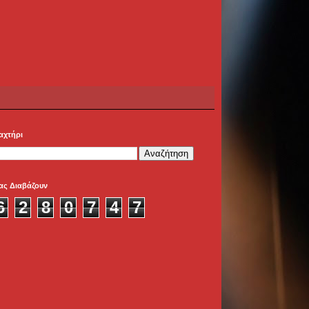
αχτήρι
ας Διαβάζουν
6
2
8
0
7
4
7