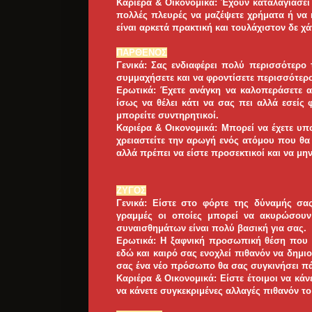
Καριέρα & Οικονομικά: Έχουν καταλαγιάσει
πολλές πλευρές να μαζέψετε χρήματα ή να κ
είναι αρκετά πρακτική και τουλάχιστον δε χά
ΠΑΡΘΕΝΟΣ
Γενικά: Σας ενδιαφέρει πολύ περισσότερο
συμμαχήσετε και να φροντίσετε περισσότερο
Ερωτικά: Έχετε ανάγκη να καλοπεράσετε αλ
ίσως να θέλει κάτι να σας πει αλλά εσείς
μπορείτε συντηρητικοί.
Καριέρα & Οικονομικά: Μπορεί να έχετε υπ
χρειαστείτε την αρωγή ενός ατόμου που θα
αλλά πρέπει να είστε προσεκτικοί και να μη
ΖΥΓΟΣ
Γενικά: Είστε στο φόρτε της δύναμής σα
γραμμές οι οποίες μπορεί να ακυρώσουν
συναισθημάτων είναι πολύ βασική για σας.
Ερωτικά: Η ξαφνική προσωπική θέση που 
εδώ και καιρό σας ενοχλεί πιθανόν να δημ
σας ένα νέο πρόσωπο θα σας συγκινήσει π
Καριέρα & Οικονομικά: Είστε έτοιμοι να κάν
να κάνετε συγκεκριμένες αλλαγές πιθανόν τ