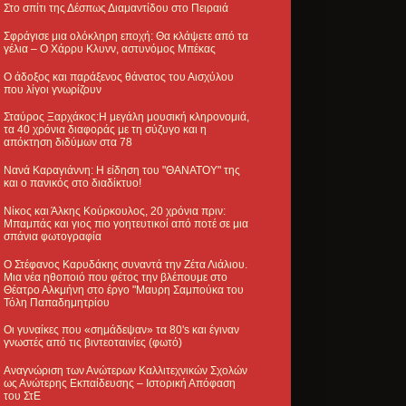
Στο σπίτι της Δέσπως Διαμαντίδου στο Πειραιά
Σφράγισε μια ολόκληρη εποχή: Θα κλάψετε από τα
γέλια – Ο Χάρρυ Κλυνν, αστυνόμος Μπέκας
Ο άδοξος και παράξενος θάνατος του Αισχύλου
που λίγοι γνωρίζουν
Σταύρος Ξαρχάκος:Η μεγάλη μουσική κληρονομιά,
τα 40 χρόνια διαφοράς με τη σύζυγο και η
απόκτηση διδύμων στα 78
Νανά Καραγιάννη: Η είδηση του "ΘΑΝΑΤΟΥ" της
και ο πανικός στο διαδίκτυο!
Νίκος και Άλκης Κούρκουλος, 20 χρόνια πριν:
Μπαμπάς και γιος πιο γοητευτικοί από ποτέ σε μια
σπάνια φωτογραφία
Ο Στέφανος Καρυδάκης συναντά την Ζέτα Λιάλιου.
Μια νέα ηθοποιό που φέτος την βλέπουμε στο
Θέατρο Αλκμήνη στο έργο "Μαυρη Σαμπούκα του
Τόλη Παπαδημητρίου
Οι γυναίκες που «σημάδεψαν» τα 80's και έγιναν
γνωστές από τις βιντεοταινίες (φωτό)
Αναγνώριση των Ανώτερων Καλλιτεχνικών Σχολών
ως Ανώτερης Εκπαίδευσης – Ιστορική Απόφαση
του ΣτΕ