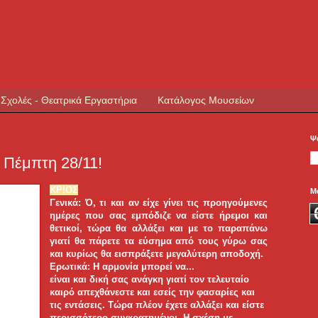
 Σχολές - Θεατρικά Εργαστήρια
Κατάλογος Μουσείων
Ψ
ν Πέμπτη 28/11!
ΚΡΙΟΣ
Μ
Γενικά: Ό, τι και αν είχε γίνει τις προηγούμενες
ημέρες που σας εμπόδιζε να είστε ήρεμοι και
θετικοί, τώρα θα αλλάξει και με το παραπάνω
γιατί θα πάρετε τα εύσημα από τους γύρω σας
και κυρίως θα εισπράξετε μεγαλύτερη αποδοχή.
Ερωτικά: Η αρμονία μπορεί να...
είναι και δική σας ανάγκη γιατί τον τελευταίο
καιρό απεχθάνεστε και εσείς την φασαρίες και
τις εντάσεις. Τώρα πλέον έχετε αλλάξει και είστε
περισσότερο συγκρατημένοι. Η σχέση με