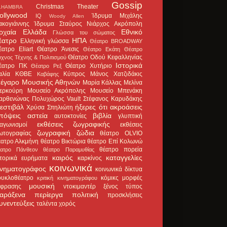
Gossip
Christmas Theater
LHAMBRA
ollywood
Ίδρυμα Μιχάλης
IQ
Woody Allen
ακογιάννης
Ίδρυμα Σταύρος Νιάρχος
Ακρόπολη
ρχαία Ελλάδα
Εθνικό
Γλώσσα του σώματος
έατρο
ΗΠΑ
Ελληνική γλώσσα
Θέατρο BROADWAY
έατρο Eliart
Θέατρο Άνεσις
Θέατρο Εκάτη
Θέατρο
Θέατρο Οδού Κεφαλληνίας
χνος Τέχνης & Πολιτισμού
Ιστορικά
έατρο ΠΚ
Θέατρο Χυτήριο
Θέατρο Ρεξ
αλία
ΚΘΒΕ
Κύπρος
Μάνος Χατζιδάκις
Καβάφης
έγαρο Μουσικής Αθηνών
Μαρία Κάλλας
Μελίνα
ερκούρη
Μουσείο Ακρόπολης
Μουσείο Μπενάκη
αρθενώνας
Πολυχώρος Vault
Στέφανος Καρυδάκης
εστιβάλ
ήξερες ότι
ακροάσεις
Χρύσα Σπηλιώτη
πόψεις
αστεία
βιβλία
αυτοκτονίες
γλυπτική
εκθέσεις ζωγραφικής
ιαγωνισμοί
εκθέσεις
ζωγραφική
ζώδια
ωτογραφίας
θέατρο OLVIO
έατρο Αλκμήνη
θέατρο Βικτώρια
θέατρο Επί Κολωνώ
θέατρο πορεία
έατρο Πάνθεον
θέατρο Παραμυθίας
καιρός
καταγγελίες
στορικά ευρήματα
καρκίνος
κοινωνικά
ινηματογράφος
κοινωνικά δίκτυα
ουκλοθέατρο
κόμικς
μορφές
κριτική κινηματογράφου
μουσική
κφρασης
ντοκιμαντέρ
ξένος τύπος
αράξενα
περίεργα
πολιτική
προσκλήσεις
υνεντεύξεις
ταλέντα
χορός