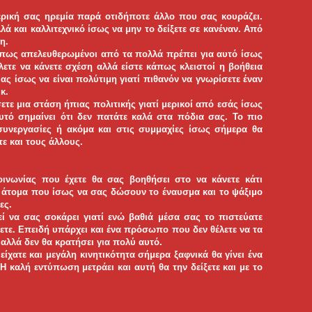
ερική σας ηρεμία παρά οτιδήποτε άλλο που σας κουράζει.
λά και καλλιτεχνικό ίσως να μην το δείξετε σε κανέναν. Από
η.
άπως απελευθερωμένοι από τα πολλά πρέπει για αυτό ίσως
λετε να κάνετε σχέση αλλά είστε κάπως κλειστοί η βοήθεια
ς ίσως να είναι πολύτιμη γιατί πιθανόν να γνωρίσετε έναν
κ.
ετε μια στάση ήπιας πολιτικής γιατί μερικοί από εσάς ίσως
υτό σημαίνει ότι δεν πατάτε καλά στα πόδια σας. Το πιο
 συνεργασίες ή ακόμα και στις συμμαχίες ίσως σήμερα θα
ε και τους άλλους.
κοινωνίας που έχετε θα σας βοηθήσει στο να κάνετε κάτι
ς άτομα που ίσως να σας δώσουν το έναυσμα και το ψάξιμο
ες.
ί να σας σοκάρει γιατί ενώ βαθιά μέσα σας το πιστεύατε
σετε. Επειδή υπάρχει και ένα πρόσωπο που δεν θέλετε να τα
αλλά δεν θα κρατήσει για πολύ αυτό.
ίχατε και μεγάλη κινητικότητα σήμερα ξαφνικά θα γίνει ένα
Η καλή εντύπωση μετράει και αυτή θα την δείξετε και με το