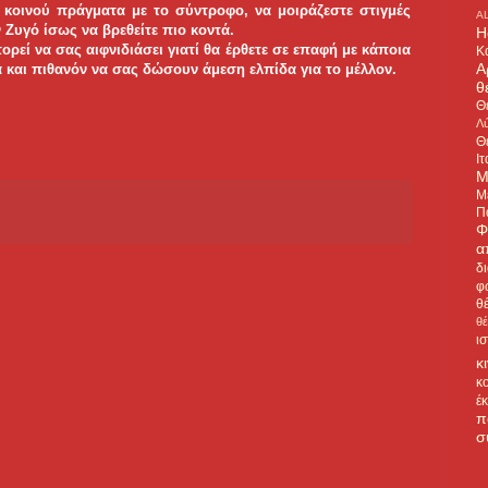
 κοινού πράγματα με το σύντροφο, να μοιράζεστε στιγμές
A
 Ζυγό ίσως να βρεθείτε πιο κοντά.
H
ρεί να σας αιφνιδιάσει γιατί θα έρθετε σε επαφή με κάποια
Κ
Α
και πιθανόν να σας δώσουν άμεση ελπίδα για το μέλλον.
θ
Θ
Λύ
Θ
Ιτ
Μ
Μ
Π
Φ
α
δ
φ
θ
θ
ι
κ
κ
έ
π
σ