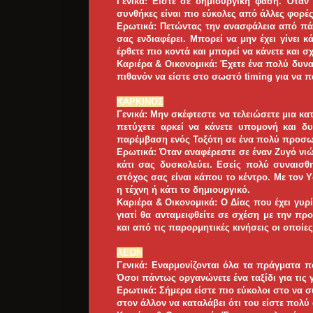
Γενικά: Είστε σε δημιουργική φάση. Όταν 
συνθήκες είναι πιο εύκολες από άλλες φορές
Ερωτικά: Πετώντας την ανασφάλεια από π
σας ενδιαφέρει. Μπορεί να μην έχει γίνει
έρθετε πιο κοντά και μπορεί να κάνετε και σχ
Καριέρα & Οικονομικά: Έχετε ένα πολύ δυν
πιθανόν να είστε στο σωστό timing για να 
ΚΑΡΚΙΝΟΣ
Γενικά: Μην σκέφτεστε να τελειώσετε μια κ
πετύχετε αρκεί να κάνετε υπομονή και δ
παρέμβαση ενός Τοξότη σε ένα πολύ προσωπ
Ερωτικά: Όταν αναφέρεστε σε έναν Ζυγό νιώθ
κάτι σας δυσκολεύει. Εσείς πολύ συναισθη
στόχος σας είναι κάπου το κέντρο. Με τον Υ
η τέχνη ή κάτι το δημιουργικό.
Καριέρα & Οικονομικά: Ο Δίας που έχει γυρί
γιατί θα ανταμειφθείτε σε σχέση με την π
και από τις παρορμητικές κινήσεις οι οποί
ΛΕΩΝ
Γενικά: Εναρμονίζονται όλα τα πράγματα π
Όσοι πάντως οργανώνετε ένα ταξίδι για τις γ
Ερωτικά: Σήμερα είστε πιο εύκολοι στο να 
στον άλλον να καταλάβει ότι του είστε πολύ