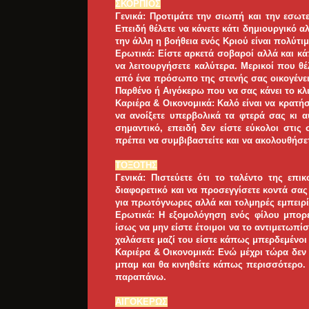
ΣΚΟΡΠΙΟΣ
Γενικά: Προτιμάτε την σιωπή και την εσωτ
Επειδή θέλετε να κάνετε κάτι δημιουργικό αλ
την άλλη η βοήθεια ενός Κριού είναι πολύτιμ
Ερωτικά: Είστε αρκετά σοβαροί αλλά και κ
να λειτουργήσετε καλύτερα. Μερικοί που θέ
από ένα πρόσωπο της στενής σας οικογένεια
Παρθένο ή Αιγόκερω που να σας κάνει το κλι
Καριέρα & Οικονομικά: Καλό είναι να κρατήσ
να ανοίξετε υπερβολικά τα φτερά σας κι α
σημαντικό, επειδή δεν είστε εύκολοι στις
πρέπει να συμβιβαστείτε και να ακολουθήσετ
ΤΟΞΟΤΗΣ
Γενικά: Πιστεύετε ότι το ταλέντο της επι
διαφορετικό και να προσεγγίσετε κοντά σα
για πρωτόγνωρες αλλά και τολμηρές εμπειρί
Ερωτικά: Η εξομολόγηση ενός φίλου μπορε
ίσως να μην είστε έτοιμοι να το αντιμετωπί
χαλάσετε μαζί του είστε κάπως μπερδεμένοι 
Καριέρα & Οικονομικά: Ενώ μέχρι τώρα δεν ε
μπαμ και θα κινηθείτε κάπως περισσότερο. 
παραπάνω.
ΑΙΓΟΚΕΡΩΣ