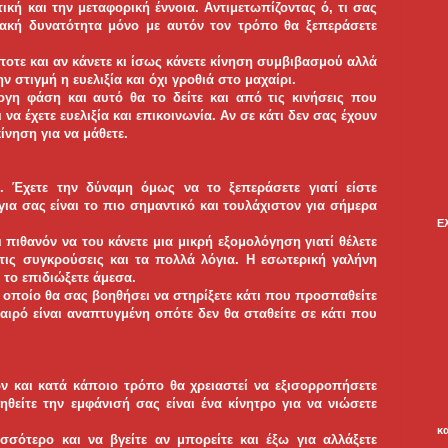
τική και την μεταφορική έννοια. Αντιμετωπίζοντας ό, τι σας
νιακή δυνατότητα μόνο με αυτόν τον τρόπο θα ξεπεράσετε
ποτε και αν κάνετε κι ίσως κάνετε κίνηση συμβιβασμού αλλά
ν στιγμή η ευελιξία και όχι γροθιά στο μαχαίρι.
ογη φάση και αυτό θα το δείτε και από τις κινήσεις που
 να έχετε ευελιξία και επικοινωνία. Αν σε κάτι δεν σας έχουν
κίνηση για να μάθετε.
. Έχετε την δύναμη όμως να το ξεπεράσετε γιατί είστε
ια σας είναι το πιο σημαντικό και τουλάχιστον για σήμερα
Ε
πιθανόν να του κάνετε μια μικρή εξομολόγηση γιατί θέλετε
 τις συγκρούσεις και τα πολλά λόγια. Η εσωτερική γαλήνη
 το επιδιώξετε άμεσα.
ο οποίο θα σας βοηθήσει να στηρίξετε κάτι που προσπαθείτε
καιρό είναι αναπτυγμένη οπότε δεν θα σταθείτε σε κάτι που
ν και κατά κάποιο τρόπο θα χρειαστεί να εξισορροπήσετε
θείτε την εμφάνισή σας είναι ένα κίνητρο για να νιώσετε
κ
σσότερο και να βγείτε αν μπορείτε και έξω για αλλάξετε