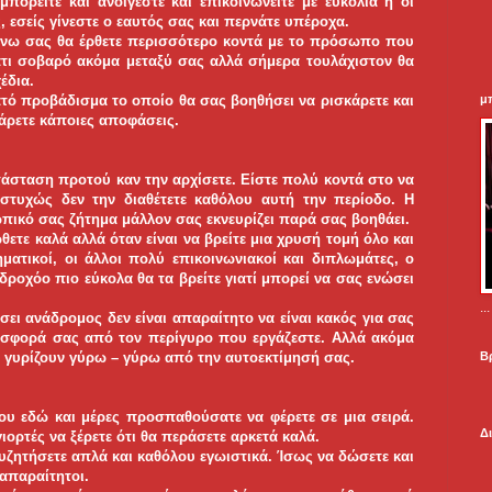
μπορείτε και ανοίγεστε και επικοινωνείτε με ευκολία ή οι
, εσείς γίνεστε ο εαυτός σας και περνάτε υπέροχα.
άνω σας θα έρθετε περισσότερο κοντά με το πρόσωπο που
 κάτι σοβαρό ακόμα μεταξύ σας αλλά σήμερα τουλάχιστον θα
έδια.
μ
ατό προβάδισμα το οποίο θα σας βοηθήσει να ρισκάρετε και
πάρετε κάποιες αποφάσεις.
ατάσταση προτού καν την αρχίσετε. Είστε πολύ κοντά στο να
υστυχώς δεν την διαθέτετε καθόλου αυτή την περίοδο. Η
ικό σας ζήτημα μάλλον σας εκνευρίζει παρά σας βοηθάει.
ετε καλά αλλά όταν είναι να βρείτε μια χρυσή τομή όλο και
ματικοί, οι άλλοι πολύ επικοινωνιακοί και διπλωμάτες, ο
δροχόο πιο εύκολα θα τα βρείτε γιατί μπορεί να σας ενώσει
.
σει ανάδρομος δεν είναι απαραίτητο να είναι κακός για σας
ροσφορά σας από τον περίγυρο που εργάζεστε. Αλλά ακόμα
Β
ες γυρίζουν γύρω – γύρω από την αυτοεκτίμησή σας.
ου εδώ και μέρες προσπαθούσατε να φέρετε σε μια σειρά.
Δ
ιορτές να ξέρετε ότι θα περάσετε αρκετά καλά.
συζητήσετε απλά και καθόλου εγωιστικά. Ίσως να δώσετε και
 απαραίτητοι.