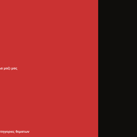
λα μαζι μας
ατηγοριες θεματων