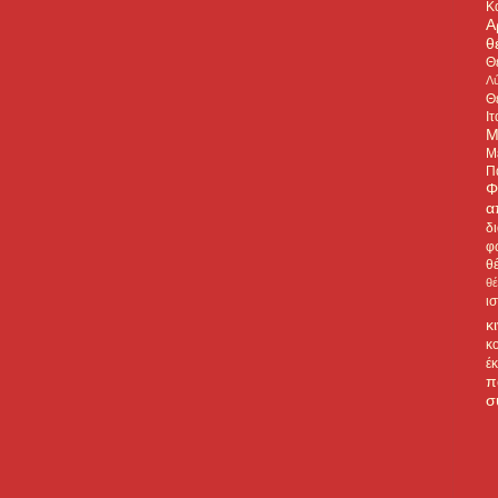
Κ
Α
θ
Θ
Λύ
Θ
Ιτ
Μ
Μ
Π
Φ
α
δ
φ
θ
θ
ι
κ
κ
έ
π
σ