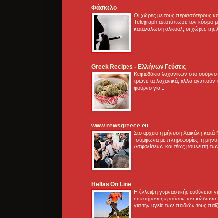
Φάσκελο
Οι χώρες με τους περισσότερους κα
Telegraph αποτύπωσε τον κόσμο μ
κατανάλωση αλκοόλ, οι χώρες της 
Greek Recipes - Ελλήνων Γεύσεις
Κεφτεδάκια λαχανικών στο φούρνο
τρώνε τα λαχανικά, αλλά αγαπούν τ
φούρνο για...
www.newsgreece.eu
Στο αρχείο η μήνυση Χαϊκάλη κατά
-σύμφωνα με πληροφορίες- η μηνυ
Ασφαλίσεων και τέως βουλευτή των
Hellas On Line
Η έλλειψη γυμναστικής ευθύνεται 
επιστήμονες κρούουν τον κώδωνα τ
για την υγεία των παιδιών τους παί