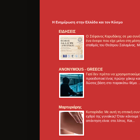
Η Ενημέρωση στην Ελλάδα και τoν Κόσμο
ΕΙΔΗΣΕΙΣ
Ο Στέφανος Καρυδάκης σε μια συνέν
ένα όνειρο που είχε μείνει στη μέσ
σταθμός του Θεάτρου Σαλαμίνας. Με
ANONYMOUS - GREECE
Γιατί δεν πρέπει να χρησιμοποιούμ
προειδοποιεί ένας πρώην χάκερ και
δώσεις βάση στο παρακάτω θέμα. .
Μαρτυριάρης
Κυτταρίτιδα: Με αυτή τη σπιτική συ
εχθρό της γυναίκας! Όταν κάνουμε 
απάντηση είναι: στο λίπος. Και...