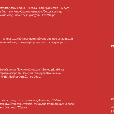
πνιστές στον κόσμο - Σε ποια θέση βρίσκεται η Ελλάδα;
-
Η
ε βάση την κατανάλωση τσιγάρων. Όπως και στην
Ανατολικής Ευρώπης κυριαρχούν. Στο Μαυρο...
-
Για τους λιλιπούτειους αγαπημένους μας που με δυσκολία
α κεφτεδάκια, τα καμουφλάρουμε και.... τα ψήνουμε στο
Ε
 Ντογιάκου και Παναγιωτόπουλου
-
Στο αρχείο τέθηκε
τήρια αναφορά του τέως υφυπουργού Κοινωνικών
 ΑΝΕΛ Παύλου Χαϊκάλη σε βάρ...
κ
για έναν στους πέντε πρόωρους θανάτους
-
*Ειδικοί
ου κινδύνου στους γονείς, τονίζοντας πόσο σημαντικό ρόλο
A
ζει η άσκηση.* *Σύμφω...
H