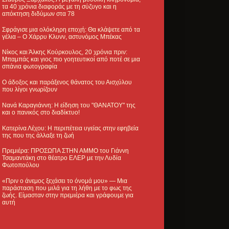
τα 40 χρόνια διαφοράς με τη σύζυγο και η
απόκτηση διδύμων στα 78
Σφράγισε μια ολόκληρη εποχή: Θα κλάψετε από τα
γέλια – Ο Χάρρυ Κλυνν, αστυνόμος Μπέκας
Νίκος και Άλκης Κούρκουλος, 20 χρόνια πριν:
Μπαμπάς και γιος πιο γοητευτικοί από ποτέ σε μια
σπάνια φωτογραφία
Ο άδοξος και παράξενος θάνατος του Αισχύλου
που λίγοι γνωρίζουν
Νανά Καραγιάννη: Η είδηση του "ΘΑΝΑΤΟΥ" της
και ο πανικός στο διαδίκτυο!
Κατερίνα Λέχου: Η περιπέτεια υγείας στην εφηβεία
της που της άλλαξε τη ζωή
Πρεμιέρα: ΠΡΟΣΩΠΑ ΣΤΗΝ ΑΜΜΟ του Γιάννη
Τσαμαντάκη στο θέατρο ΕΛΕΡ με την Λυδία
Φωτοπούλου
«Πριν ο άνεμος ξεχάσει το όνομά μου» — Μια
παράσταση που μιλά για τη λήθη με το φως της
ζωής. Είμασταν στην πρεμιέρα και γράφουμε για
αυτή