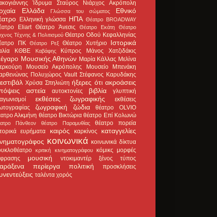
ακογιάννης
Ίδρυμα Σταύρος Νιάρχος
Ακρόπολη
ρχαία Ελλάδα
Εθνικό
Γλώσσα του σώματος
έατρο
ΗΠΑ
Ελληνική γλώσσα
Θέατρο BROADWAY
έατρο Eliart
Θέατρο Άνεσις
Θέατρο Εκάτη
Θέατρο
Θέατρο Οδού Κεφαλληνίας
χνος Τέχνης & Πολιτισμού
Ιστορικά
έατρο ΠΚ
Θέατρο Χυτήριο
Θέατρο Ρεξ
αλία
ΚΘΒΕ
Κύπρος
Μάνος Χατζιδάκις
Καβάφης
έγαρο Μουσικής Αθηνών
Μαρία Κάλλας
Μελίνα
ερκούρη
Μουσείο Ακρόπολης
Μουσείο Μπενάκη
αρθενώνας
Πολυχώρος Vault
Στέφανος Καρυδάκης
εστιβάλ
ήξερες ότι
ακροάσεις
Χρύσα Σπηλιώτη
πόψεις
αστεία
βιβλία
αυτοκτονίες
γλυπτική
εκθέσεις ζωγραφικής
ιαγωνισμοί
εκθέσεις
ζωγραφική
ζώδια
ωτογραφίας
θέατρο OLVIO
έατρο Αλκμήνη
θέατρο Βικτώρια
θέατρο Επί Κολωνώ
θέατρο πορεία
έατρο Πάνθεον
θέατρο Παραμυθίας
καιρός
καταγγελίες
στορικά ευρήματα
καρκίνος
κοινωνικά
ινηματογράφος
κοινωνικά δίκτυα
ουκλοθέατρο
κόμικς
μορφές
κριτική κινηματογράφου
μουσική
κφρασης
ντοκιμαντέρ
ξένος τύπος
αράξενα
περίεργα
πολιτική
προσκλήσεις
υνεντεύξεις
ταλέντα
χορός