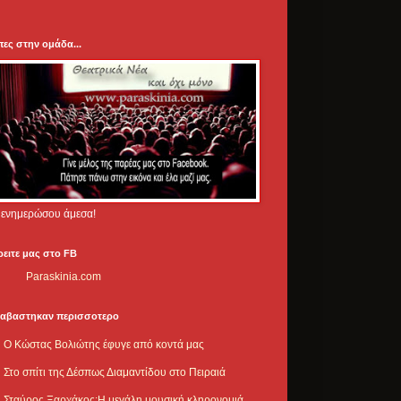
πες στην ομάδα...
.. ενημερώσου άμεσα!
ρειτε μας στο FB
Paraskinia.com
ιαβαστηκαν περισσοτερο
Ο Κώστας Βολιώτης έφυγε από κοντά μας
Στο σπίτι της Δέσπως Διαμαντίδου στο Πειραιά
Σταύρος Ξαρχάκος:Η μεγάλη μουσική κληρονομιά,