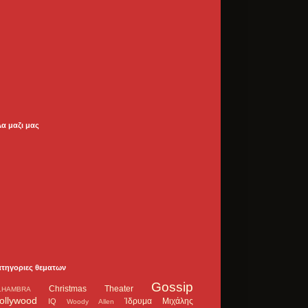
λα μαζι μας
ατηγοριες θεματων
Gossip
Christmas Theater
LHAMBRA
ollywood
Ίδρυμα Μιχάλης
IQ
Woody Allen