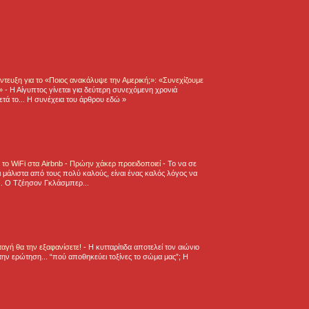
τευξη για το «Ποιος ανακάλυψε την Αμερική;»: «Συνεχίζουμε
η»
-
Η Αίγυπτος γίνεται για δεύτερη συνεχόμενη χρονιά
τά το... Η συνέχεια του άρθρου εδώ »
ε το WiFi στα Airbnb - Πρώην χάκερ προειδοποιεί
-
Το να σε
 μάλιστα από τους πολύ καλούς, είναι ένας καλός λόγος να
.. Ο Τζέησον Γκλάσμπερ...
νταγή θα την εξαφανίσετε!
-
H κυτταρίτιδα αποτελεί τον αιώνιο
την ερώτηση... “πού αποθηκεύει τοξίνες το σώμα μας”; Η