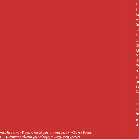
A
H
Κ
Α
θ
Θ
Λύ
Θ
Ιτ
Μ
Μ
Π
Φ
α
δ
φ
θ
θ
ι
κ
κ
έ
π
σ
τευξη για το «Ποιος ανακάλυψε την Αμερική;»: «Συνεχίζουμε
η»
-
Η Αίγυπτος γίνεται για δεύτερη συνεχόμενη χρονιά