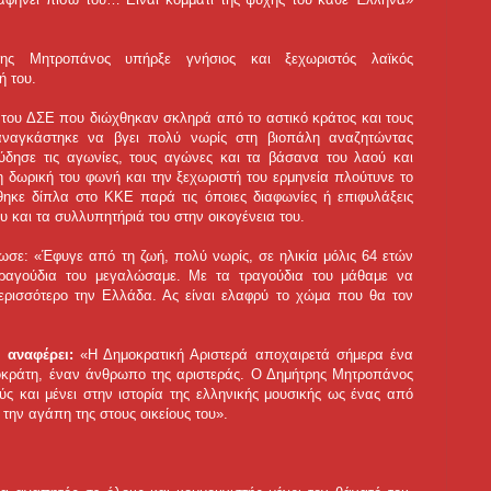
ης Μητροπάνος υπήρξε γνήσιος και ξεχωριστός λαϊκός
 του.
 του ΔΣΕ που διώχθηκαν σκληρά από το αστικό κράτος και τους
αναγκάστηκε να βγει πολύ νωρίς στη βιοπάλη αναζητώντας
ύδησε τις αγωνίες, τους αγώνες και τα βάσανα του λαού και
η δωρική του φωνή και την ξεχωριστή του ερμηνεία πλούτυνε το
ηκε δίπλα στο ΚΚΕ παρά τις όποιες διαφωνίες ή επιφυλάξεις
υ και τα συλλυπητήριά του στην οικογένεια του.
σε: «Έφυγε από τη ζωή, πολύ νωρίς, σε ηλικία μόλις 64 ετών
τραγούδια του μεγαλώσαμε. Με τα τραγούδια του μάθαμε να
ρισσότερο την Ελλάδα. Ας είναι ελαφρύ το χώμα που θα τον
 αναφέρει:
«Η Δημοκρατική Αριστερά αποχαιρετά σήμερα ένα
οκράτη, έναν άνθρωπο της αριστεράς. Ο Δημήτρης Μητροπάνος
ύς και μένει στην ιστορία της ελληνικής μουσικής ως ένας από
 την αγάπη της στους οικείους του».