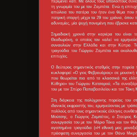
περιμένει κάτι. Με όλους τους υπόλοιπους συνε
τη γνωριμία του με τον Ζαμπέτα. Ενώ η επιτυχ
απώλεια του πατέρα του ήταν ένα θέμα που
πατρική στοργή μέχρι τα 29 του χρόνια, όπου
αδυναμίες, μία ψυχή πονεμένη που έβρισκε κατ
Σημαδιακή χρονιά στην καριέρα του είναι 
Θεοδωράκη, ο οποίος τον καλεί να ερμηνεύσ
συναυλιών στην Ελλάδα και στην Κύπρο. Τ
τραγούδια του Γιώργου Ζαμπέτα και ακολουθε
επιτυχίες.
Ο δεύτερος σημαντικός σταθμός στην πορεία 
κυκλοφορεί «Ο γιος Φεβρουάριος» σε μουσική 
που θεωρείται πια από τα κλασσικά της ελλη
Κύθηρα» του Γιώργου Κατσαρού, «Τα συναξάρια
του με τον Σπύρο Παπαβασιλείου και τον Τάκη 
Στη διάρκεια της πολύχρονης πορείας του σ
ιδανικός εκφραστής του, ερμηνεύοντας με τρό
πολλούς από τους σημαντικούς έλληνες συνθέτ
Μούτσης, ο Γιώργος Ζαμπέτας, ο Σταύρος Κ
συνεργασία του με τον Μάριο Τόκα και τον Φί
αγαπημένα τραγούδια («Η εθνική μας μοναξι
πρόσφατη συνεργασία του με τον Θάνο Μικρο