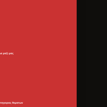
λα μαζι μας
ατηγοριες θεματων