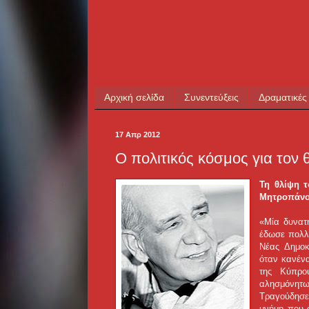
Αρχική σελίδα
Συνεντεύξεις
Δραματικές
17 Απρ 2012
Ο πολιτικός κόσμος για τον
Τη θλίψη 
Μητροπάνου
«Μία δυνατ
έδωσε πολλ
Νέας Δημοκ
όταν κανένα
της Κύπρο
αλησμόνητω
Τραγούδησε 
μνήμη που 