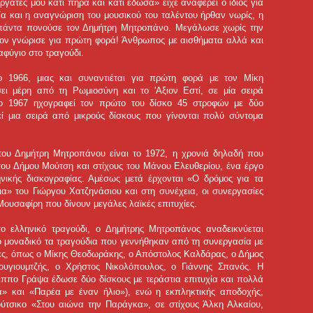
ργάτες μου κάτι πήρα και κάτι έδωσα» είχε αναφέρει ο ίδιος για
ία και η αναγνώριση του μουσικού του ταλέντου ήρθαν νωρίς, η
 πάντα πονούσε τον Δημήτρη Μητροπάνο. Μεγάλωσε χωρίς την
 τον γνώρισε για πρώτη φορά! Άνθρωπος με αισθήματα αλλά και
αφύγιο στο τραγούδι.
το 1966, μιας και συναντιέται για πρώτη φορά με τον Μίκη
ει μέρη από τη Ρωμιοσύνη και το 'Αξιον Εστί, σε μία σειρά
ο 1967 ηχογραφεί τον πρώτο του δίσκο 45 στροφών με δύο
ί μια σειρά από μικρούς δίσκους που γίνονται πολύ σύντομα
του Δημήτρη Μητροπάνου είναι το 1972, η χρονιά δηλαδή που
του Δήμου Μούτση και στίχους του Μάνου Ελευθερίου, ένα έργο
νικής δισκογραφίας. Αμέσως μετά έρχονται «Ο δρόμος για τα
» του Γιώργου Χατζηνάσιου και στη συνέχεια, οι συνεργασίες
Μουσαφίρη που δίνουν μεγάλες λαϊκές επιτυχίες.
το ελληνικό τραγούδι, ο Δημήτρης Μητροπάνος αναδεικνύεται
πο μοναδικό τα τραγούδια που γεννήθηκαν από τη συνεργασία με
ες, όπως ο Μίκης Θεοδωράκης, ο Απόστολος Καλδάρας, ο Δήμος
ουγιουμτζής, ο Χρήστος Νικολόπουλος, ο Γιάννης Σπανός. Η
λιππο Γράψα έδωσε δύο δίσκους με τεράστια επιτυχία και πολλά
ά» και «Παρέα με έναν ήλιο»), ενώ η εκπληκτικής αποδοχής,
ύτσικο «Στου αιώνα την Παράγκα», σε στίχους Άλκη Αλκαίου,