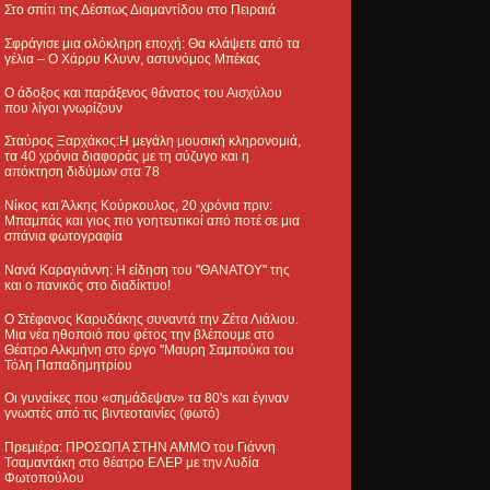
Στο σπίτι της Δέσπως Διαμαντίδου στο Πειραιά
Σφράγισε μια ολόκληρη εποχή: Θα κλάψετε από τα
γέλια – Ο Χάρρυ Κλυνν, αστυνόμος Μπέκας
Ο άδοξος και παράξενος θάνατος του Αισχύλου
που λίγοι γνωρίζουν
Σταύρος Ξαρχάκος:Η μεγάλη μουσική κληρονομιά,
τα 40 χρόνια διαφοράς με τη σύζυγο και η
απόκτηση διδύμων στα 78
Νίκος και Άλκης Κούρκουλος, 20 χρόνια πριν:
Μπαμπάς και γιος πιο γοητευτικοί από ποτέ σε μια
σπάνια φωτογραφία
Νανά Καραγιάννη: Η είδηση του "ΘΑΝΑΤΟΥ" της
και ο πανικός στο διαδίκτυο!
Ο Στέφανος Καρυδάκης συναντά την Ζέτα Λιάλιου.
Μια νέα ηθοποιό που φέτος την βλέπουμε στο
Θέατρο Αλκμήνη στο έργο "Μαυρη Σαμπούκα του
Τόλη Παπαδημητρίου
Οι γυναίκες που «σημάδεψαν» τα 80's και έγιναν
γνωστές από τις βιντεοταινίες (φωτό)
Πρεμιέρα: ΠΡΟΣΩΠΑ ΣΤΗΝ ΑΜΜΟ του Γιάννη
Τσαμαντάκη στο θέατρο ΕΛΕΡ με την Λυδία
Φωτοπούλου