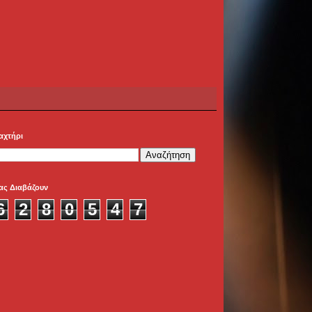
αχτήρι
ας Διαβάζουν
6
2
8
0
5
4
7