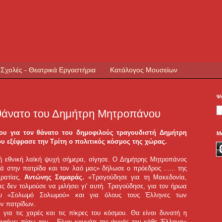
 Σχολές - Θεατρικά Εργαστήρια
Κατάλογος Μουσείων
Ψ
 θάνατο του Δημήτρη Μητροπάνου
του για τον θάνατο του δημοφιλούς τραγουδιστή Δημήτρη
Μ
 εξέφρασε την Τρίτη ο πολιτικός κόσμος της χώρας.
ή εθνική λαϊκή ψυχή σήμερα, σίγησε. Ο Δημήτρης Μητροπάνος
ά στην πατρίδα και τον λαό μας» δήλωσε ο πρόεδρος ...
... της
ρατίας,
Αντώνης Σαμαράς.
«Τραγούδησε για τη Μακεδονία,
ς δεν τολμούσε να μιλήσει γι' αυτή. Τραγούδησε, για τον ήρωα
υ «Σολωμό Σολωμού» και για όλους τους Έλληνες των
ν πατρίδων.
για τις χαρές και τις πίκρες του κόσμου. Θα είναι δυνατή η
αφήνει πίσω του… Είναι κομμάτι της ψυχής του κάθε Έλληνα»