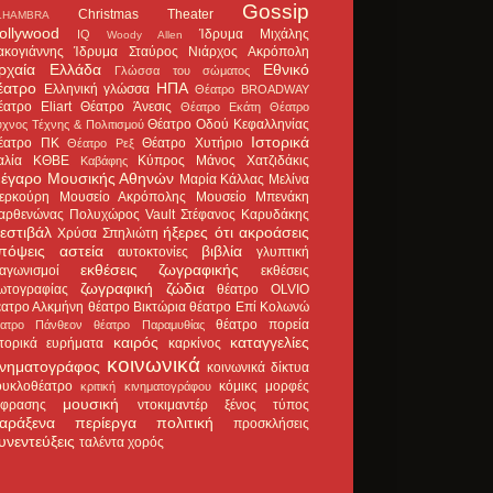
Gossip
Christmas Theater
LHAMBRA
ollywood
Ίδρυμα Μιχάλης
IQ
Woody Allen
ακογιάννης
Ίδρυμα Σταύρος Νιάρχος
Ακρόπολη
ρχαία Ελλάδα
Εθνικό
Γλώσσα του σώματος
έατρο
ΗΠΑ
Ελληνική γλώσσα
Θέατρο BROADWAY
έατρο Eliart
Θέατρο Άνεσις
Θέατρο Εκάτη
Θέατρο
Θέατρο Οδού Κεφαλληνίας
χνος Τέχνης & Πολιτισμού
Ιστορικά
έατρο ΠΚ
Θέατρο Χυτήριο
Θέατρο Ρεξ
αλία
ΚΘΒΕ
Κύπρος
Μάνος Χατζιδάκις
Καβάφης
έγαρο Μουσικής Αθηνών
Μαρία Κάλλας
Μελίνα
ερκούρη
Μουσείο Ακρόπολης
Μουσείο Μπενάκη
αρθενώνας
Πολυχώρος Vault
Στέφανος Καρυδάκης
εστιβάλ
ήξερες ότι
ακροάσεις
Χρύσα Σπηλιώτη
πόψεις
αστεία
βιβλία
αυτοκτονίες
γλυπτική
εκθέσεις ζωγραφικής
ιαγωνισμοί
εκθέσεις
ζωγραφική
ζώδια
ωτογραφίας
θέατρο OLVIO
έατρο Αλκμήνη
θέατρο Βικτώρια
θέατρο Επί Κολωνώ
θέατρο πορεία
έατρο Πάνθεον
θέατρο Παραμυθίας
καιρός
καταγγελίες
στορικά ευρήματα
καρκίνος
κοινωνικά
ινηματογράφος
κοινωνικά δίκτυα
ουκλοθέατρο
κόμικς
μορφές
κριτική κινηματογράφου
μουσική
κφρασης
ντοκιμαντέρ
ξένος τύπος
αράξενα
περίεργα
πολιτική
προσκλήσεις
υνεντεύξεις
ταλέντα
χορός