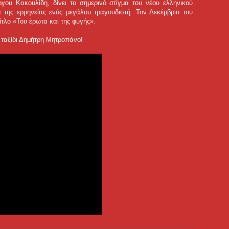
ου Κακουλίδη, δίνει το σημερινό στίγμα του νέου ελληνικού
 της ερμηνείας ενός μεγάλου τραγουδιστή. Τον Δεκέμβριο του
ίτλο «Του έρωτα και της φυγής».
 ταξίδι Δημήτρη Μητροπάνο!