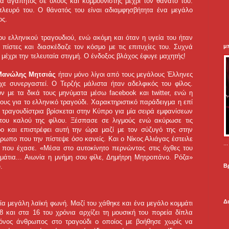
ρα αγαπητός σε όλους και κομμουνιστής μέχρι τον θάνατό του.
πλευρό του. Ο θάνατός του είναι αδιαμφησβήτητα ένα μεγάλο
ος.
ου ελληνικού τραγουδιού, ενώ ακόμη και όταν η υγεία του ήταν
μ
ς πίστες και διασκέδαζε τον κόσμο με τις επιτυχίες του. Συχνά
 μέχρι την τελευταία στιγμή. Ο ένδοξος βλάχος έφυγε μαχητής!
 Μανώλης Μητσιάς
ήταν μόνο λίγοι από τους μεγάλους Έλληνες
ίχε συνεργαστεί. Ο Τερζής μάλιστα ήταν αδελφικός του φίλος.
ύν με τα δικά τους μηνύματα μέσω facebook και twitter, ενώ η
ους για το ελληνικό τραγούδι. Χαρακτηριστικό παράδειγμα η επί
 τραγουδίστρια βρίσκεται στην Κύπρο για μία σειρά εμφανίσεων
 του καλού της φίλου. Ξέσπασε σε λιγμούς ενώ ακύρωσε τις
ο και επιστρέφει αυτή την ώρα μαζί με τον σύζυγό της στην
θρωπο που την πίστεψε όσο κανείς. Και ο Νίκος Αλιάγας έστειλε
.
ο που έχασε. «Μέσα στο αυτοκίνητο περνώντας στις όχθες του
άτια... Αιωνία η μνήμη σου φίλε, Δημήτρη Μητροπάνο. Ρόζα»
Β
.
Δ
α μεγάλη λαϊκή φωνή. Μαζί του χάθηκε και ένα μεγάλο κομμάτι
8 και στα 16 του χρόνια αρχίζει τη μουσική του πορεία δίπλα
μόνος άνθρωπος στο τραγούδι ο οποίος με βοήθησε χωρίς να