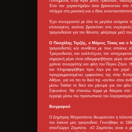
Γεννημένος στην Αγία μονή Τρικάλων, ιδιαίτε
Έτσι τον χαρακτήριζαν όσοι βρίσκονταν στο 
πλήγμα στη μουσική και ο ίδιος αναντικατάστατ
Έχει συνεργαστεί με όλα τα μεγάλα ονόματα τ
κλονισμένη, εκείνος βρισκόταν στις νυχτερινέ
τραγουδούσε για τον θάνατο, φλέρταρε μαζί του
Ο Πασχάλης Τερζής, ο Μάριος Τόκας και ο
τραγουδιστές και συνθέτες με τους οποίους ε
Τραγουδιστές και καλλιτέχνες τον αποχαιρετο
σημερινή μέρα είναι αδιαμφησβήτητα μέρα πένθ
χρόνια συνεργάτης και φίλη του Πέγκυ Ζήνα. Η
και πληροφορήθηκε πριν λίγο για τον χαμό
προγραμματισμένες εμφανίσεις της στην Κύπρ
Αθήνα, για να πει το δικό της «αντίο» στον άν
μέσω Twitter το δικό του μήνυμα για τον φίλ
Σηκουάνα. Να σ'ακούω τέρμα με δάκρυα στα μ
έγραψε μέσω του προσωπικού του λογαριασμού
Βιογραφικό
Ο Δημήτρης Μητροπάνος θεωρούνταν η τελευταί
του λαϊκού μας τραγουδιού. Γεννήθηκε το 194
στονΓιώργο Ζαμπέτα. «Ο Ζαμπέτας είναι ο 