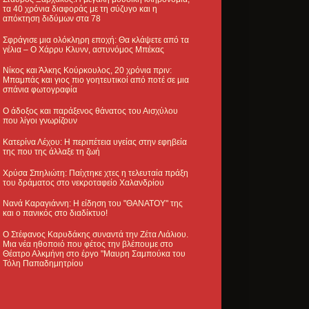
τα 40 χρόνια διαφοράς με τη σύζυγο και η
απόκτηση διδύμων στα 78
Σφράγισε μια ολόκληρη εποχή: Θα κλάψετε από τα
γέλια – Ο Χάρρυ Κλυνν, αστυνόμος Μπέκας
Νίκος και Άλκης Κούρκουλος, 20 χρόνια πριν:
Μπαμπάς και γιος πιο γοητευτικοί από ποτέ σε μια
σπάνια φωτογραφία
Ο άδοξος και παράξενος θάνατος του Αισχύλου
που λίγοι γνωρίζουν
Κατερίνα Λέχου: Η περιπέτεια υγείας στην εφηβεία
της που της άλλαξε τη ζωή
Χρύσα Σπηλιώτη: Παίχτηκε χτες η τελευταία πράξη
του δράματος στο νεκροταφείο Χαλανδρίου
Νανά Καραγιάννη: Η είδηση του "ΘΑΝΑΤΟΥ" της
και ο πανικός στο διαδίκτυο!
Ο Στέφανος Καρυδάκης συναντά την Ζέτα Λιάλιου.
Μια νέα ηθοποιό που φέτος την βλέπουμε στο
Θέατρο Αλκμήνη στο έργο "Μαυρη Σαμπούκα του
Τόλη Παπαδημητρίου