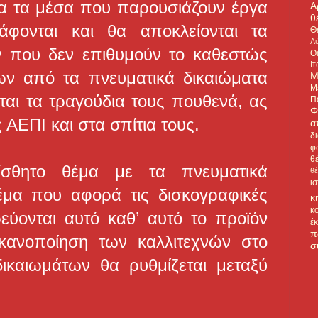
α τα μέσα που παρουσιάζουν έργα
Α
θ
άφονται και θα αποκλείονται τα
Θ
Λύ
ν που δεν επιθυμούν το καθεστώς
Θ
Ιτ
ν από τα πνευματικά δικαιώματα
Μ
Μ
ται τα τραγούδια τους πουθενά, ας
Π
Φ
 ΑΕΠΙ και στα σπίτια τους.
α
δ
φ
θ
σθητο θέμα με τα πνευματικά
θ
ι
θέμα που αφορά τις δισκογραφικές
κ
κ
ρεύονται αυτό καθ’ αυτό το προϊόν
έ
π
ικανοποίηση των καλλιτεχνών στο
σ
ικαιωμάτων θα ρυθμίζεται μεταξύ