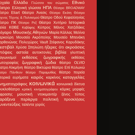
ρχαία Ελλάδα
Εθνικό
Γλώσσα του σώματος
έατρο
ΗΠΑ
Ελληνική γλώσσα
Θέατρο BROADWAY
έατρο Eliart
Θέατρο Άνεσις
Θέατρο Εκάτη
Θέατρο
Θέατρο Οδού Κεφαλληνίας
χνος Τέχνης & Πολιτισμού
Ιστορικά
έατρο ΠΚ
Θέατρο Χυτήριο
Θέατρο Ρεξ
αλία
ΚΘΒΕ
Κύπρος
Μάνος Χατζιδάκις
Καβάφης
έγαρο Μουσικής Αθηνών
Μαρία Κάλλας
Μελίνα
ερκούρη
Μουσείο Ακρόπολης
Μουσείο Μπενάκη
αρθενώνας
Πολυχώρος Vault
Στέφανος Καρυδάκης
εστιβάλ
ήξερες ότι
ακροάσεις
Χρύσα Σπηλιώτη
πόψεις
αστεία
βιβλία
αυτοκτονίες
γλυπτική
εκθέσεις ζωγραφικής
ιαγωνισμοί
εκθέσεις
ζωγραφική
ζώδια
ωτογραφίας
θέατρο OLVIO
έατρο Αλκμήνη
θέατρο Βικτώρια
θέατρο Επί Κολωνώ
θέατρο πορεία
έατρο Πάνθεον
θέατρο Παραμυθίας
καιρός
καταγγελίες
στορικά ευρήματα
καρκίνος
κοινωνικά
ινηματογράφος
κοινωνικά δίκτυα
ουκλοθέατρο
κόμικς
μορφές
κριτική κινηματογράφου
μουσική
κφρασης
ντοκιμαντέρ
ξένος τύπος
αράξενα
περίεργα
πολιτική
προσκλήσεις
υνεντεύξεις
ταλέντα
χορός