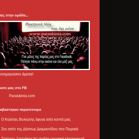
πες στην ομάδα...
.. ενημερώσου άμεσα!
ρειτε μας στο FB
Paraskinia.com
ιαβαστηκαν περισσοτερο
Ο Κώστας Βολιώτης έφυγε από κοντά μας
Στο σπίτι της Δέσπως Διαμαντίδου στο Πειραιά
Σταύρος Ξαρχάκος:Η μεγάλη μουσική κληρονομιά,