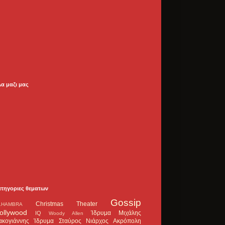
λα μαζι μας
ατηγοριες θεματων
Gossip
Christmas Theater
LHAMBRA
ollywood
Ίδρυμα Μιχάλης
IQ
Woody Allen
ακογιάννης
Ίδρυμα Σταύρος Νιάρχος
Ακρόπολη