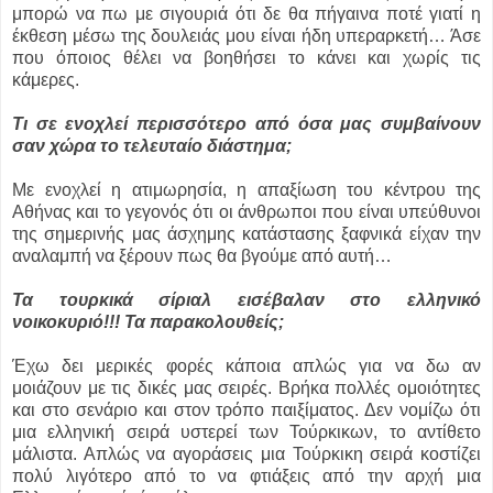
μπορώ να πω με σιγουριά ότι δε θα πήγαινα ποτέ γιατί η
έκθεση μέσω της δουλειάς μου είναι ήδη υπεραρκετή… Άσε
που όποιος θέλει να βοηθήσει το κάνει και χωρίς τις
κάμερες.
Τι σε ενοχλεί περισσότερο από όσα μας συμβαίνουν
σαν χώρα το τελευταίο διάστημα;
Με ενοχλεί η ατιμωρησία, η απαξίωση του κέντρου της
Αθήνας και το γεγονός ότι οι άνθρωποι που είναι υπεύθυνοι
της σημερινής μας άσχημης κατάστασης ξαφνικά είχαν την
αναλαμπή να ξέρουν πως θα βγούμε από αυτή…
Τα τουρκικά σίριαλ εισέβαλαν στο ελληνικό
νοικοκυριό!!! Τα παρακολουθείς;
Έχω δει μερικές φορές κάποια απλώς για να δω αν
μοιάζουν με τις δικές μας σειρές. Βρήκα πολλές ομοιότητες
και στο σενάριο και στον τρόπο παιξίματος. Δεν νομίζω ότι
μια ελληνική σειρά υστερεί των Τούρκικων, το αντίθετο
μάλιστα. Απλώς να αγοράσεις μια Τούρκικη σειρά κοστίζει
πολύ λιγότερο από το να φτιάξεις από την αρχή μια