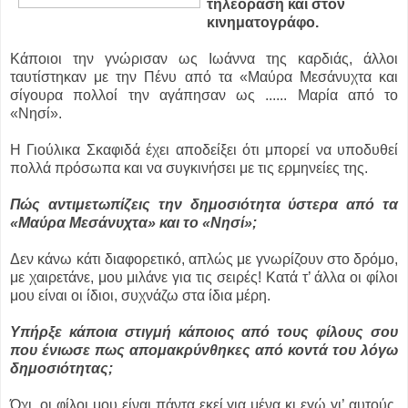
τηλεόραση και στον
κινηματογράφο.
Κάποιοι την γνώρισαν ως Ιωάννα της καρδιάς, άλλοι
ταυτίστηκαν με την Πένυ από τα «Μαύρα Μεσάνυχτα και
σίγουρα πολλοί την αγάπησαν ως ...
... Μαρία από το
«Νησί».
Η Γιούλικα Σκαφιδά έχει αποδείξει ότι μπορεί να υποδυθεί
πολλά πρόσωπα και να συγκινήσει με τις ερμηνείες της.
Πώς αντιμετωπίζεις την δημοσιότητα ύστερα από τα
«Μαύρα Μεσάνυχτα» και το «Νησί»;
Δεν κάνω κάτι διαφορετικό, απλώς με γνωρίζουν στο δρόμο,
με χαιρετάνε, μου μιλάνε για τις σειρές! Κατά τ’ άλλα οι φίλοι
μου είναι οι ίδιοι, συχνάζω στα ίδια μέρη.
Υπήρξε κάποια στιγμή κάποιος από τους φίλους σου
που ένιωσε πως απομακρύνθηκες από κοντά του λόγω
δημοσιότητας;
Όχι, οι φίλοι μου είναι πάντα εκεί για μένα κι εγώ γι’ αυτούς.