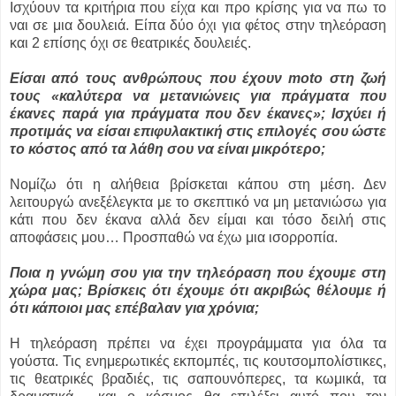
Ισχύουν τα κριτήρια που είχα και προ κρίσης για να πω το
ναι σε μια δουλειά. Είπα δύο όχι για φέτος στην τηλεόραση
και 2 επίσης όχι σε θεατρικές δουλειές.
Είσαι από τους ανθρώπους που έχουν moto στη ζωή
τους «καλύτερα να μετανιώνεις για πράγματα που
έκανες παρά για πράγματα που δεν έκανες»; Ισχύει ή
προτιμάς να είσαι επιφυλακτική στις επιλογές σου ώστε
το κόστος από τα λάθη σου να είναι μικρότερο;
Νομίζω ότι η αλήθεια βρίσκεται κάπου στη μέση. Δεν
λειτουργώ ανεξέλεγκτα με το σκεπτικό να μη μετανιώσω για
κάτι που δεν έκανα αλλά δεν είμαι και τόσο δειλή στις
αποφάσεις μου… Προσπαθώ να έχω μια ισορροπία.
Ποια η γνώμη σου για την τηλεόραση που έχουμε στη
χώρα μας; Βρίσκεις ότι έχουμε ότι ακριβώς θέλουμε ή
ότι κάποιοι μας επέβαλαν για χρόνια;
Η τηλεόραση πρέπει να έχει προγράμματα για όλα τα
γούστα. Τις ενημερωτικές εκπομπές, τις κουτσομπολίστικες,
τις θεατρικές βραδιές, τις σαπουνόπερες, τα κωμικά, τα