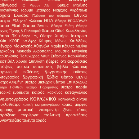
ollywood
Ίδρυμα Μιχάλης
IQ
Woody Allen
ακογιάννης
Ίδρυμα Σταύρος Νιάρχος
Ακρόπολη
ρχαία Ελλάδα
Εθνικό
Γλώσσα του σώματος
έατρο
ΗΠΑ
Ελληνική γλώσσα
Θέατρο BROADWAY
έατρο Eliart
Θέατρο Άνεσις
Θέατρο Εκάτη
Θέατρο
Θέατρο Οδού Κεφαλληνίας
χνος Τέχνης & Πολιτισμού
Ιστορικά
έατρο ΠΚ
Θέατρο Χυτήριο
Θέατρο Ρεξ
αλία
ΚΘΒΕ
Κύπρος
Μάνος Χατζιδάκις
Καβάφης
έγαρο Μουσικής Αθηνών
Μαρία Κάλλας
Μελίνα
ερκούρη
Μουσείο Ακρόπολης
Μουσείο Μπενάκη
αρθενώνας
Πολυχώρος Vault
Στέφανος Καρυδάκης
εστιβάλ
ήξερες ότι
ακροάσεις
Χρύσα Σπηλιώτη
πόψεις
αστεία
βιβλία
αυτοκτονίες
γλυπτική
εκθέσεις ζωγραφικής
ιαγωνισμοί
εκθέσεις
ζωγραφική
ζώδια
ωτογραφίας
θέατρο OLVIO
έατρο Αλκμήνη
θέατρο Βικτώρια
θέατρο Επί Κολωνώ
θέατρο πορεία
έατρο Πάνθεον
θέατρο Παραμυθίας
καιρός
καταγγελίες
στορικά ευρήματα
καρκίνος
κοινωνικά
ινηματογράφος
κοινωνικά δίκτυα
ουκλοθέατρο
κόμικς
μορφές
κριτική κινηματογράφου
μουσική
κφρασης
ντοκιμαντέρ
ξένος τύπος
αράξενα
περίεργα
πολιτική
προσκλήσεις
υνεντεύξεις
ταλέντα
χορός