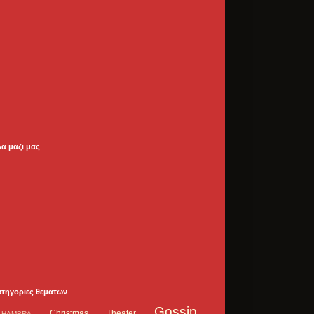
λα μαζι μας
ατηγοριες θεματων
Gossip
Christmas Theater
LHAMBRA