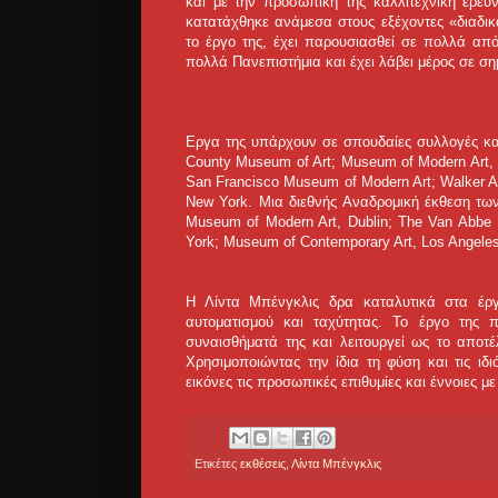
και με την προσωπική της καλλιτεχνική έρευ
κατατάχθηκε ανάμεσα στους εξέχοντες «διαδικα
το έργο της, έχει παρουσιασθεί σε πολλά από
πολλά Πανεπιστήμια και έχει λάβει μέρος σε ση
Εργα της υπάρχουν σε σπουδαίες συλλογές κ
County Museum of Art; Museum of Modern Art, Ne
San Francisco Museum of Modern Art; Walker Ar
New York. Μια διεθνής Αναδρομική έκθεση των
Museum of Modern Art, Dublin; The Van Abbe
York; Museum of Contemporary Art, Los Angeles
Η Λίντα Μπένγκλις δρα καταλυτικά στα έργ
αυτοματισμού και ταχύτητας. Το έργο της 
συναισθήματά της και λειτουργεί ως το αποτέ
Χρησιμοποιώντας την ίδια τη φύση και τις ιδ
εικόνες τις προσωπικές επιθυμίες και έννοιες μ
Ετικέτες
εκθέσεις
,
Λίντα Μπένγκλις