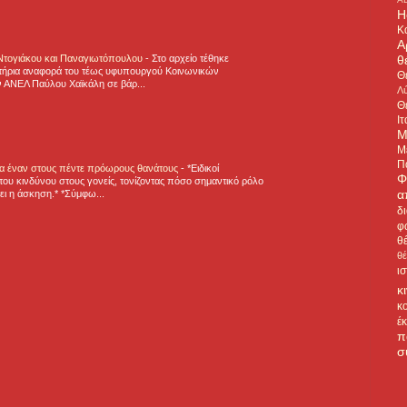
H
Κ
Α
θ
 Ντογιάκου και Παναγιωτόπουλου
-
Στο αρχείο τέθηκε
τήρια αναφορά του τέως υφυπουργού Κοινωνικών
Θ
 ΑΝΕΛ Παύλου Χαϊκάλη σε βάρ...
Λύ
Θ
Ιτ
Μ
Μ
Π
για έναν στους πέντε πρόωρους θανάτους
-
*Ειδικοί
Φ
ου κινδύνου στους γονείς, τονίζοντας πόσο σημαντικό ρόλο
α
ζει η άσκηση.* *Σύμφω...
δ
φ
θ
θ
ι
κ
κ
έ
π
σ