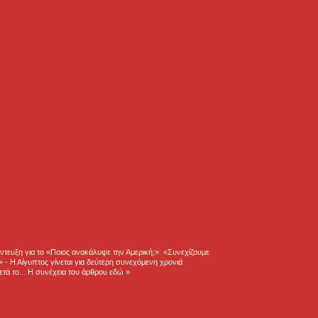
τευξη για το «Ποιος ανακάλυψε την Αμερική;»: «Συνεχίζουμε
η»
-
Η Αίγυπτος γίνεται για δεύτερη συνεχόμενη χρονιά
τά το... Η συνέχεια του άρθρου εδώ »