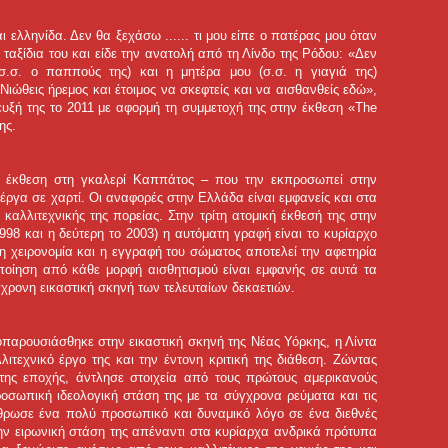
ι ελληνίδα. Δεν θα ξεχάσω ...
... τι μου είπε ο πατέρας μου όταν
αξίδια του και είδε την ανατολή από τη Λίνδο της Ρόδου: «Δεν
σ. ο παππούς της) και η μητέρα μου (σ.σ. η γιαγιά της)
Νιώθεις ήρεμος και έτοιμος να σκεφτείς και να αισθανθείς εδώ»,
ευξή της το 2011 με αφορμή τη συμμετοχή της στην έκθεση «The
ης.
ης έκθεση στη γκαλερί Καππάτος – που την εκπροσωπεί στην
έργα σε χαρτί. Οι αναφορές στην Ελλάδα είναι εμφανείς και στα
 καλλιτεχνικής της πορείας. Στην τρίτη ατομική έκθεσή της στην
98 και η δεύτερη το 2003) η αυτόματη γραφή είναι το κυρίαρχο
 η χειρονομία και η εγγραφή του σώματος αποτελεί την αφετηρία
ποίηση από κάθε μορφή αισθητισμού είναι εμφανής σε αυτά τα
γχρονη εικαστική σκηνή των τελευταίων δεκαετιών.
τοπαρουσιάσθηκε στην εικαστική σκηνή της Νέας Υόρκης, η Λίντα
λιτεχνικό έργο της και την έντονη κριτική της διάθεση. Ζώντας
της εποχής, άντλησε στοιχεία από τους πρώτους αμερικανούς
οσωπική ιδεολογική στάση της με τα σύγχρονα ρεύματα και τις
ρθρωσε ένα πολύ προσωπικό και δυναμικό λόγο σε ένα διεθνές
 την ειρωνική στάση της απέναντι στα κυρίαρχα ανδρικά πρότυπα