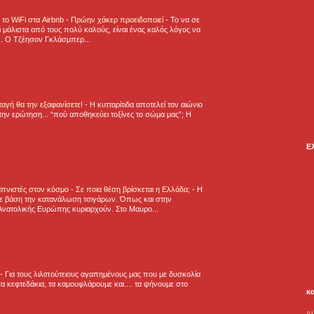
ε το WiFi στα Airbnb - Πρώην χάκερ προειδοποιεί
-
Το να σε
 μάλιστα από τους πολύ καλούς, είναι ένας καλός λόγος να
.. Ο Τζέησον Γκλάσμπερ...
νταγή θα την εξαφανίσετε!
-
H κυτταρίτιδα αποτελεί τον αιώνιο
την ερώτηση... “πού αποθηκεύει τοξίνες το σώμα μας”; Η
Ε
πνιστές στον κόσμο - Σε ποια θέση βρίσκεται η Ελλάδα;
-
Η
ε βάση την κατανάλωση τσιγάρων. Όπως και στην
Ανατολικής Ευρώπης κυριαρχούν. Στο Μαυρο...
-
Για τους λιλιπούτειους αγαπημένους μας που με δυσκολία
α κεφτεδάκια, τα καμουφλάρουμε και.... τα ψήνουμε στο
κ
A