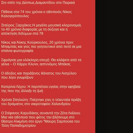
Στο σπίτι της Δέσπως Διαμαντίδου στο Πειραιά
Πέθανε στα 74 του χρόνια ο ηθοποιός Νίκος
Καλογερόπουλος
Σταύρος Ξαρχάκος:Η μεγάλη μουσική κληρονομιά,
τα 40 χρόνια διαφοράς με τη σύζυγο και η
απόκτηση διδύμων στα 78
Νίκος και Άλκης Κούρκουλος, 20 χρόνια πριν:
Μπαμπάς και γιος πιο γοητευτικοί από ποτέ σε μια
σπάνια φωτογραφία
Σφράγισε μια ολόκληρη εποχή: Θα κλάψετε από τα
γέλια – Ο Χάρρυ Κλυνν, αστυνόμος Μπέκας
Ο άδοξος και παράξενος θάνατος του Αισχύλου
που λίγοι γνωρίζουν
Κατερίνα Λέχου: Η περιπέτεια υγείας στην εφηβεία
της που της άλλαξε τη ζωή
Χρύσα Σπηλιώτη: Παίχτηκε χτες η τελευταία πράξη
του δράματος στο νεκροταφείο Χαλανδρίου
Ο Στέφανος Καρυδάκης συναντά την Ζέτα Λιάλιου.
Μια νέα ηθοποιό που φέτος την βλέπουμε στο
Θέατρο Αλκμήνη στο έργο "Μαυρη Σαμπούκα του
Τόλη Παπαδημητρίου