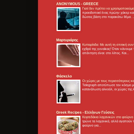
ANONYMOUS - GREECE
Γιατί δεν πρέπει να χρησιμοποιούμ
προειδοποιεί ένας πρώην χάκερ και
δώσεις βάση στο παρακάτω θέμα. .
Μαρτυριάρης
Κυτταρίτιδα: Με αυτή τη σπιτική συ
εχθρό της γυναίκας! Όταν κάνουμε 
απάντηση είναι: στο λίπος. Και...
Φάσκελο
Οι χώρες με τους περισσότερους κα
Telegraph αποτύπωσε τον κόσμο μ
κατανάλωση αλκοόλ, οι χώρες της 
Greek Recipes - Ελλήνων Γεύσεις
Κεφτεδάκια λαχανικών στο φούρνο
τρώνε τα λαχανικά, αλλά αγαπούν τ
φούρνο για...