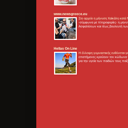
www.newsgreece.eu
Στο αρχείο η μήνυση Χαϊκάλη κατά
-σύμφωνα με πληροφορίες- η μηνυ
Ασφαλίσεων και τέως βουλευτή των
Hellas On Line
Η έλλειψη γυμναστικής ευθύνεται 
επιστήμονες κρούουν τον κώδωνα τ
για την υγεία των παιδιών τους παί