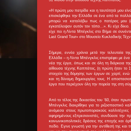
«Η πρώτη μου πατρίδα και η ταυτότητά μου είνα
επισκέφθηκε την Ελλάδα σε ένα από τα πολλά τ
μπορώ να καταλάβω πως ο πατέρας μου (σ.
εγκατέλειψαν αυτόν τον τόπο…». Κι είχε δίκιο. 
είχε πει η Λίντα Μπέγκλις στο Βήμα σε συνέντ
Last Grand Tour» στο Μουσείο Κυκλαδικής Τέχν
Σήμερα, εννέα χρόνια μετά την τελευταία τ
Ελλάδα – η Λίντα Μπένγκλις επιστρέφει με ένα 
νέα της έργα, όπως και σε όλη τη διάρκεια της
αίθουσα τέχνης Καππάτος, (η πρώτη ήταν το 19
στοιχείο της δόμησης των έργων σε χαρτί, ενώ
και τη δύναμη δημιουργίας τους. Η αποστασιο
έργα που περιέχουν όλη την πορεία της στη σύ
Από το τέλος της δεκαετίας του ’60, όταν πρω
Μπένγκλις διακρίθηκε για το ριζοσπαστικό καλ
ανάμεσα στους πρωτοποριακούς καλλιτέχνες 
αφηρημένους εξπρεσιονιστές, συνδύασε την πρ
κοινωνικοπολιτικές δράσεις της εποχής και ά
πεδίο. Εγινε γνωστή για την αντίθεσή της και