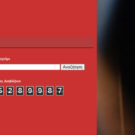
αχτήρι
ας Διαβάζουν
6
2
8
9
9
8
7