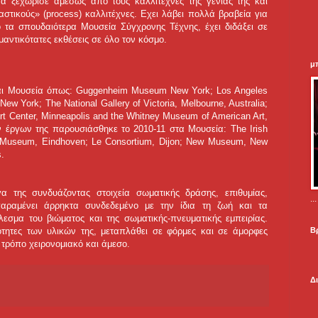
να ξεχώρισε αμέσως από τους καλλιτέχνες της γενιάς της και
στικούς» (process) καλλιτέχνες. Εχει λάβει πολλά βραβεία για
 τα σπουδαιότερα Μουσεία Σύγχρονης Τέχνης, έχει διδάξει σε
μαντικότατες εκθέσεις σε όλο τον κόσμο.
μ
αι Μουσεία όπως: Guggenheim Museum New York; Los Angeles
w York; The National Gallery of Victoria, Melbourne, Australia;
t Center, Minneapolis and the Whitney Museum of American Art,
 έργων της παρουσιάσθηκε το 2010-11 στα Μουσεία: The Irish
 Museum, Eindhoven; Le Consortium, Dijon; New Museum, New
.
α της συνδυάζοντας στοιχεία σωματικής δράσης, επιθυμίας,
.
παραμένει άρρηκτα συνδεδεμένο με την ίδια τη ζωή και τα
λεσμα του βιώματος και της σωματικής-πνευματικής εμπειρίας.
Β
ιότητες των υλικών της, μεταπλάθει σε φόρμες και σε άμορφες
ε τρόπο χειρονομιακό και άμεσο.
Δ