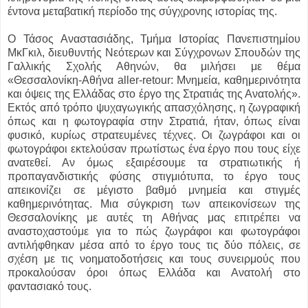
έντονα μεταβατική περίοδο της σύγχρονης ιστορίας της.
Ο Τάσος Αναστασιάδης, Τμήμα Ιστορίας Πανεπιστημίου
ΜκΓκιλ, διευθυντής Νεότερων και Σύγχρονων Σπουδών της
Γαλλικής Σχολής Αθηνών, θα μιλήσει με θέμα
«Θεσσαλονίκη-Αθήνα aller-retour: Μνημεία, καθημερινότητα
και όψεις της Ελλάδας στο έργο της Στρατιάς της Ανατολής».
Εκτός από τρόπο ψυχαγωγικής απασχόλησης, η ζωγραφική
όπως και η φωτογραφία στην Στρατιά, ήταν, όπως είναι
φυσικό, κυρίως στρατευμένες τέχνες. Οι ζωγράφοι και οι
φωτογράφοι εκτελούσαν πρωτίστως ένα έργο που τους είχε
ανατεθεί. Αν όμως εξαιρέσουμε τα στρατιωτικής ή
προπαγανδιστικής φύσης στιγμιότυπα, το έργο τους
απεικονίζει σε μέγιστο βαθμό μνημεία και στιγμές
καθημερινότητας. Μια σύγκριση των απεικονίσεων της
Θεσσαλονίκης με αυτές τη Αθήνας μας επιτρέπει να
αναστοχαστούμε για το πώς ζωγράφοι και φωτογράφοι
αντιλήφθηκαν μέσα από το έργο τους τις δύο πόλεις, σε
σχέση με τις νοηματοδοτήσεις και τους συνειρμούς που
προκαλούσαν όροι όπως Ελλάδα και Ανατολή στο
φαντασιακό τους.