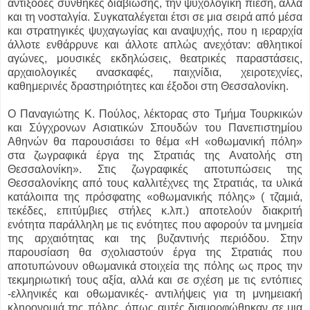
αντίξοοες συνθήκες διαβίωσης, την ψυχολογική πίεση, αλλά
και τη νοσταλγία. Συγκαταλέγεται έτσι σε μια σειρά από μέσα
και στρατηγικές ψυχαγωγίας και αναψυχής, που η ιεραρχία
άλλοτε ενθάρρυνε και άλλοτε απλώς ανεχόταν: αθλητικοί
αγώνες, μουσικές εκδηλώσεις, θεατρικές παραστάσεις,
αρχαιολογικές ανασκαφές, παιχνίδια, χειροτεχνίες,
καθημερινές δραστηριότητες και έξοδοι στη Θεσσαλονίκη.
Ο Παναγιώτης Κ. Πούλος, λέκτορας στο Τμήμα Τουρκικών
και Σύγχρονων Ασιατικών Σπουδών του Πανεπιστημίου
Αθηνών θα παρουσιάσει το θέμα «Η «οθωμανική πόλη»
στα ζωγραφικά έργα της Στρατιάς της Ανατολής στη
Θεσσαλονίκη». Στις ζωγραφικές αποτυπώσεις της
Θεσσαλονίκης από τους καλλιτέχνες της Στρατιάς, τα υλικά
κατάλοιπα της πρόσφατης «οθωμανικής πόλης» ( τζαμιά,
τεκέδες, επιτύμβιες στήλες κ.λπ.) αποτελούν διακριτή
ενότητα παράλληλη με τις ενότητες που αφορούν τα μνημεία
της αρχαιότητας και της βυζαντινής περιόδου. Στην
παρουσίαση θα σχολιαστούν έργα της Στρατιάς που
αποτυπώνουν οθωμανικά στοιχεία της πόλης ως προς την
τεκμηριωτική τους αξία, αλλά και σε σχέση με τις εντόπιες
-ελληνικές και οθωμανικές- αντιλήψεις για τη μνημειακή
κληρονομιά της πόλης, όπως αυτές διαμορφώθηκαν σε μια