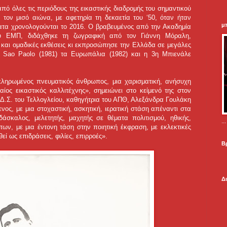
πό όλες τις περιόδους της εικαστικής διαδρομής του σημαντικού
 τον μισό αιώνα, με αφετηρία τη δεκαετία του ‘50, όταν ήταν
μ
ατα χρονολογούνται το 2016. Ο βραβευμένος από την Ακαδημία
ου ΕΜΠ, διδάχθηκε τη ζωγραφική από τον Γιάννη Μόραλη,
 και ομαδικές εκθέσεις κι εκπροσώπησε την Ελλάδα σε μεγάλες
υ Sao Paolo (1981) τα Ευρωπάλια (1982) και η 3η Μπιενάλε
κληρωμένος πνευματικός άνθρωπος, μια χαρισματική, ανήσυχη
ος εικαστικός καλλιτέχνης», σημειώνει στο κείμενό της στον
 Δ.Σ. του Τελλογλείου, καθηγήτρια του ΑΠΘ, Αλεξάνδρα Γουλάκη
νος, με μια στοχαστική, ασκητική, ιερατική στάση απέναντι στα
δάσκαλος, μελετητής, μαχητής σε θέματα πολιτισμού, ηθικής,
.
ων, με μια έντονη τάση στην ποιητική έκφραση, με εκλεκτικές
ί ως επιδράσεις, φιλίες, επιρροές».
Β
Δ