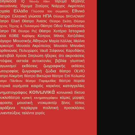
ollywood
Ίδρυμα Μιχάλης
IQ
Woody Allen
ακογιάννης
Ίδρυμα Σταύρος Νιάρχος
Ακρόπολη
ρχαία Ελλάδα
Εθνικό
Γλώσσα του σώματος
έατρο
ΗΠΑ
Ελληνική γλώσσα
Θέατρο BROADWAY
έατρο Eliart
Θέατρο Άνεσις
Θέατρο Εκάτη
Θέατρο
Θέατρο Οδού Κεφαλληνίας
χνος Τέχνης & Πολιτισμού
Ιστορικά
έατρο ΠΚ
Θέατρο Χυτήριο
Θέατρο Ρεξ
αλία
ΚΘΒΕ
Κύπρος
Μάνος Χατζιδάκις
Καβάφης
έγαρο Μουσικής Αθηνών
Μαρία Κάλλας
Μελίνα
ερκούρη
Μουσείο Ακρόπολης
Μουσείο Μπενάκη
αρθενώνας
Πολυχώρος Vault
Στέφανος Καρυδάκης
εστιβάλ
ήξερες ότι
ακροάσεις
Χρύσα Σπηλιώτη
πόψεις
αστεία
βιβλία
αυτοκτονίες
γλυπτική
εκθέσεις ζωγραφικής
ιαγωνισμοί
εκθέσεις
ζωγραφική
ζώδια
ωτογραφίας
θέατρο OLVIO
έατρο Αλκμήνη
θέατρο Βικτώρια
θέατρο Επί Κολωνώ
θέατρο πορεία
έατρο Πάνθεον
θέατρο Παραμυθίας
καιρός
καταγγελίες
στορικά ευρήματα
καρκίνος
κοινωνικά
ινηματογράφος
κοινωνικά δίκτυα
ουκλοθέατρο
κόμικς
μορφές
κριτική κινηματογράφου
μουσική
κφρασης
ντοκιμαντέρ
ξένος τύπος
αράξενα
περίεργα
πολιτική
προσκλήσεις
υνεντεύξεις
ταλέντα
χορός