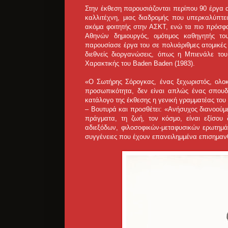
Στην έκθεση παρουσιάζονται περίπου 90 έργα α
καλλιτέχνη, μιας διαδρομής που υπερκαλύπτει
ακόμα φοιτητής στην ΑΣΚΤ, ενώ τα πιο πρόσφ
Αθηνών δημιουργός, ομότιμος καθηγητής τ
παρουσίασε έργα του σε πολυάριθμες ατομικές
διεθνείς διοργανώσεις, όπως η Μπιενάλε το
Χαρακτικής του Baden Baden (1983).
«Ο Σωτήρης Σόρογκας, ένας ξεχωριστός, ολο
προσωπικότητα, δεν είναι απλώς ένας σπουδαί
κατάλογο της έκθεσης η γενική γραμματέας του
– Βουτυρά και προσθέτει: «Ανήσυχος διανοούμε
πράγματα, τη ζωή, τον κόσμο, είναι εξίσου 
αδιεξόδων, φιλοσοφικών-μεταφυσικών ερωτημάτ
συγγένειες που έχουν επανειλημμένα επισημανθε