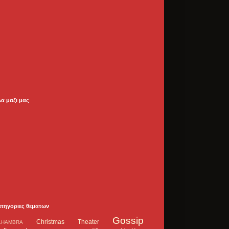
λα μαζι μας
ατηγοριες θεματων
Gossip
Christmas Theater
LHAMBRA