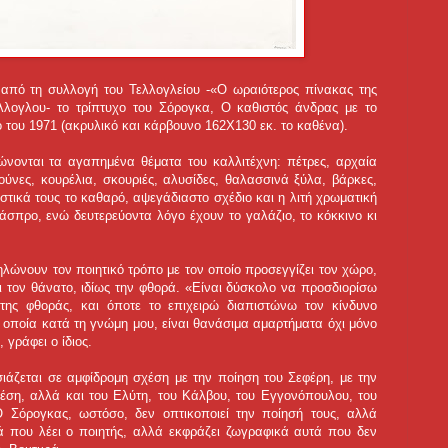
από τη συλλογή του Τελλογλείου -«Ο ωραιότερος πίνακας της
λλογλου- το τρίπτυχο του Σόρογκα, Ο καθιστός άνδρας με το
 του 1971 (ακρυλικό και κάρβουνο 162Χ130 εκ. το καθένα).
ώνονται τα αγαπημένα θέματα του καλλιτέχνη: πέτρες, αρχαία
ύνες, κουρέλια, σκουριές, αλυσίδες, θαλασσινά ξύλα, βάρκες,
στικά τους το καθαρό, αψεγάδιαστο σχέδιο και η λιτή χρωματική
άσπρο, ενώ δευτερεύοντα λόγο έχουν το γαλάζιο, το κόκκινο κι
λώνουν τον ποιητικό τρόπο με τον οποίο προσεγγίζει τον χώρο,
αι τον θάνατο, ιδίως την φθορά. «Είναι δύσκολο να προσδιορίσω
της φθοράς, και όποτε το επιχειρώ διαπιστώνω τον κίνδυνο
 οποία κατά τη γνώμη μου, είναι θανάσιμα αμαρτήματα όχι μόνο
 γράφει ο ίδιος.
άζεται σε αμφίδρομη σχέση με την ποίηση του Σεφέρη, με την
έση, αλλά και του Ελύτη, του Κάλβου, του Εγγονόπουλου, του
Ο Σόρογκας, ωστόσο, δεν οπτικοποιεί την ποίησή τους, αλλά
ά που λέει ο ποιητής, αλλά εκφράζει ζωγραφικά αυτά που δεν