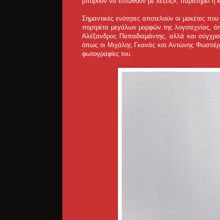
μπορούν να ειπωθούν με λέξεις», παρατηρεί η 
Σημαντικές ενότητες αποτελούν οι μακέτες που
πορτρέτα μεγάλων μορφών της λογοτεχνίας, όπ
Αλέξανδρος Παπαδιαμάντης, αλλά και σύγχρον
όπως οι Μιχάλης Γκανάς και Αντώνης Φωστιέρη
φωτογραφίες του.