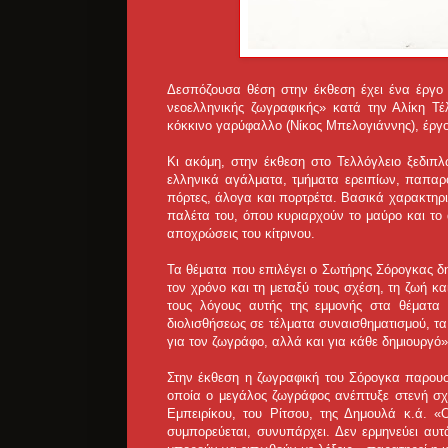
Δεσπόζουσα θέση στην έκθεση έχει ένα έργο 
νεοελληνικής ζωγραφικής» κατά την Αλίκη Τέ
κόκκινο γαρύφαλλο (Νίκος Μπελογιάννης), έργο
Κι ακόμη, στην έκθεση στο Τελλόγλειο ξεδιπλ
ελληνικά αγάλματα, τμήματα ερειπίων, παπαρο
πόρτες, άλογα και πορτρέτα. Βασικά χαρακτηρι
παλέτα του, όπου κυριαρχούν το μαύρο και το 
αποχρώσεις του κίτρινου.
Τα θέματα που επιλέγει ο Σωτήρης Σόρογκας δη
τον χρόνο και τη μεταξύ τους σχέση, τη ζωή κ
τους λόγους αυτής της εμμονής στα θέματα 
διολισθήσεως σε τέλματα συναισθηματισμού, τα
για τον ζωγράφο, αλλά και για κάθε δημιουργό»,
Στην έκθεση η ζωγραφική του Σόρογκα παρουσι
οποία ο μεγάλος ζωγράφος ανέπτυξε στενή σχ
Εμπειρίκου, του Ρίτσου, της Δημουλά κ.ά. «
συμπορεύεται, συνυπάρχει. Δεν ερμηνεύει αυτ