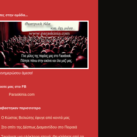
πες στην ομάδα...
.. ενημερώσου άμεσα!
ρειτε μας στο FB
Paraskinia.com
ιαβαστηκαν περισσοτερο
Ο Κώστας Βολιώτης έφυγε από κοντά μας
Στο σπίτι της Δέσπως Διαμαντίδου στο Πειραιά
Σφράγισε μια ολόκληρη εποχή: Θα κλάψετε από τα