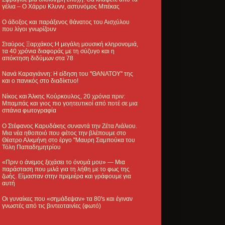
γέλια – Ο Χάρρυ Κλυνν, αστυνόμος Μπέκας
Ο άδοξος και παράξενος θάνατος του Αισχύλου
που λίγοι γνωρίζουν
Σταύρος Ξαρχάκος:Η μεγάλη μουσική κληρονομιά,
τα 40 χρόνια διαφοράς με τη σύζυγο και η
απόκτηση διδύμων στα 78
Νανά Καραγιάννη: Η είδηση του "ΘΑΝΑΤΟΥ" της
και ο πανικός στο διαδίκτυο!
Νίκος και Άλκης Κούρκουλος, 20 χρόνια πριν:
Μπαμπάς και γιος πιο γοητευτικοί από ποτέ σε μια
σπάνια φωτογραφία
Ο Στέφανος Καρυδάκης συναντά την Ζέτα Λιάλιου.
Μια νέα ηθοποιό που φέτος την βλέπουμε στο
Θέατρο Αλκμήνη στο έργο "Μαυρη Σαμπούκα του
Τόλη Παπαδημητρίου
«Πριν ο άνεμος ξεχάσει το όνομά μου» — Μια
παράσταση που μιλά για τη λήθη με το φως της
ζωής. Είμασταν στην πρεμιέρα και γράφουμε για
αυτή
Οι γυναίκες που «σημάδεψαν» τα 80's και έγιναν
γνωστές από τις βιντεοταινίες (φωτό)