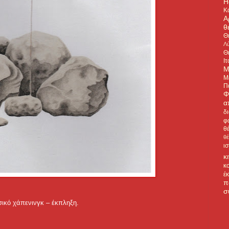
H
Κ
Α
θ
Θ
Λύ
Θ
Ιτ
Μ
Μ
Π
Φ
α
δ
φ
θ
θ
ι
κ
κ
έ
π
σ
σικό χάπενινγκ – έκπληξη.