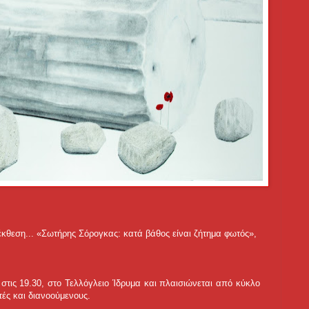
κθεση...
«Σωτήρης Σόρογκας: κατά βάθος είναι ζήτημα φωτός»,
 στις 19.30, στο Τελλόγλειο Ίδρυμα και πλαισιώνεται από κύκλο
ές και διανοούμενους.