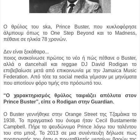
Ο θρύλος του ska, Prince Buster, που κυκλοφόρησε
άλμπουμ όπως το One Step Beyond και το Madness,
πέθανε σε ηλικία 78 χρονών.
Δεν είναι ξεκάθαρο...
ποιος ανακοίνωσε πρώτος το νέο ή πώς πέθανε ο Buster,
αλλά ο dancehall και reggae DJ David Rodigan το
επιβεβαίωσε μετά από επικοινωνία με την Jamaica Music
Federation. Από τότε τα social media γέμισαν με μηνύματα
που αποτίουν φόρο τιμής στο πρόσωπό του.
“Ο χαρακτηρισμός θρύλος ταιριάζει απόλυτα στον
Prince Buster”, είπε ο Rodigan στην Guardian.
O Buster γεννήθηκε στην Orange Street της Τζαμάικα το
1938. Το πραγματικό του όνομα ήταν Cecil Bustamente
Campbell. Πήρε το ψευδώνυμο Prince λόγω του ταλέντου
του στο μποξ. Το 2013 σε μια συνέντευξη δήλωσε πως
προπονητής του ήταν ο πρωταθλητής μεσαίων βαρών της