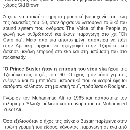
χώρας Sid Brown.
Άρχισε να αποκτάει φήμη στη μουσική βιομηχανία στα τέλη
της δεκαετίας του ’50, όταν άρχισε να λειτουργεί το δικό του
sound system που ονόμασε The Voice of the People (η
φωνή των ανθρώπων) και έκανε παραγωγή στο χιτ "Oh
Carolina". Μετά από μια αποτυχημένη απόπειρα να πάει
στην Αμερική, άρχισε να ηχογραφεί στην Τζαμάικα και
άσκησε μεγάλη επιρροή στο ska και στη μετάβασή του στο
rocksteady.
“
O Prince Buster ήταν η επιτομή του νέου ska
ήχου της
Τζαμάικα στις αρχές του ’60. Ο ήχος ήταν τόσο γεμάτος
ενέργεια και το μπιτ τόσο μεταδοτικό που οι νεαροί έφηβοι
αυτόματα κόλλησαν στη μουσική του", πρόσθεσε ο Rodigan.
Γνώρισε τον Muhammad Ali το 1965 και ασπάστηκε τον
ισλαμισμό. Άλλαξε μάλιστα και το όνομά του σε Muhammed
Yusef Ali.
Όσο εξελισσόταν ο ήχος της ρέγκε ο Buster παρέμεινε στην
πρώτη γραμμή του είδους, κάνοντας παραγωγή σε ένα από