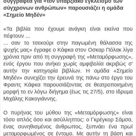
συγγραφέα για «τον υπαρξιακό εγκλεισμό των
σύγχρονων ανθρώπων» παρουσιάζει η ομάδα
«Σημείο Μηδέν»
«Τα βιβλία που έχουμε ανάγκη είναι εκείνα που
πέφτουν ...
... σαν το τσεκούρι στην παγωμένη θάλασσα της
ψυχής μας» έγραφε ο Κάφκα στον Οσκαρ Πόλακ λίγα
χρόνια πριν από τη συγγραφή της «Μεταμόρφωσης»,
ενός έργου που ανήκει χωρίς αμφιβολία ακριβώς σ'
αυτήν την κατηγορία βιβλίων. Η ομάδα «Σημείο
Μηδέν» συνεχίζει την έρευνά της πάνω στο έργο του
Φραντς Κάφκα παρουσιάζοντας σε θεατροποιημένη
μορφή το εν λόγω διήγημα (έως τις 27/5), στο Ιδρυμα
Μιχάλης Κακογιάννης.
Ο πυρήνας του μύθου της «Μεταμόρφωσης» είναι
τόσο απλός όσο και ασύλληπτος: ο Γκρέγκορ Σάμσα,
ένας συνηθισμένος άνθρωπος, ξυπνάει ένα πρωί
μεταμορφωμένος σε έντομο. Με αυτήν τη βάση και