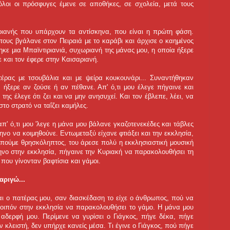
λοι οι πρόσφυγες έμενε σε αποθήκες, σε σχολεία, μετά τους
ριανής που υπάρχουν τα αντίσκηνα, που είναι η πρώτη φάση.
τους βγάλανε στον Πειραιά με το καράβι και άρχισε ο καημένος
κε μια Μπαϊντιριανιά, συχωριανή της μάνας μου, η οποία ήξερε
ε και τον έφερε στην Καισαριανή.
έρας με τσουβάλια και με ψείρα κουκουνάρι... Συναντήθηκαν
 ήξερε αν ζούσε ή αν πέθανε. Απ' ό,τι μου έλεγε πήγαινε και
 της έλεγε ότι ζει και να μην ανησυχεί. Και τον έβλεπε, λέει, να
 στο στρατό να ταΐζει καμήλες.
π' ό,τι μου 'λεγε η μάνα μου βάλανε γκαζοτενεκέδες και τάβλες
ηνο να κοιμηθούνε. Εντωμεταξύ είχανε φτιάξει και την εκκλησία,
ο πούμε θρησκόληπτος, του άρεσε πολύ η εκκλησιαστική μουσική
κηνο στην εκκλησία, πήγαινε την Κυριακή να παρακολουθήσει τη
που γίνονταν βαφτίσια και γάμοι.
αριγώ...
ι ο πατέρας μου, σαν διασκέδαση το είχε ο άνθρωπος, πού να
 λοιπόν στην εκκλησία να παρακολουθήσει το γάμο. Η μάνα μου
ν αδερφή μου. Περίμενε να γυρίσει ο Γιάγκος, πήγε δέκα, πήγε
 κλειστή, δεν υπήρχε κανείς μέσα. Τι έγινε ο Γιάγκος, πού πήγε