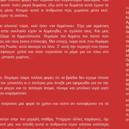
ι αυτοί: πολύ μικρά δωμάτια, έξω από τα δωμάτια αυτά έχουν τα
A
εις μέσα. Απορώ αυτοί οι άνθρωποι πώς χωρούνε μέσα εκεί.
H
ίχαν τις ανέσεις.
Κ
Α
κλειστεί τώρα, εκεί ήταν «τα Αρμένικα». Είχε μια αρμένικη
θ
την εκκλησία είχαν οι Αρμένηδες το σχολείο τους. Και μεις
Θ
ράζαμε τα Αρμενόπουλα. Θυμάμαι τον Αρμένη τον παπά που
Λύ
μας και τους έκανε επίσκεψη. Μια εποχή, τώρα ούτε που θυμάμαι
Θ
Ιτ
στη Ρωσία, αυτό άκουγα να λένε. Σ’ αυτή την περιοχή που ήτανε
Μ
 έφτιαχνε χαλιά και όταν περνούσα το ρέμα για να πάω στο
Μ
 μπογιές χυμένες....
Π
Φ
α
δ
νε. Θυμάμαι πάρα πολλές φορές ότι τα βράδια δεν είχαμε τίποτα
φ
 τον μπακάλη κι ο πατέρας μου άναβε μια εφημερίδα για να την
θ
α ρέγγα και τα τέσσερα άτομα, πίναμε και μπόλικο νερό γιατί
θ
και κοιμόμασταν.
ι
κ
 παίρνανε μια φορά το χρόνο και κείνο αν καταφέρναν να τα
κ
έ
π
ήμασταν στην πιο χαμηλή στάθμη. Υπήρχαν άλλες παράγκες, όχι
σ
ντί μας και επειδή αυτοί οι άνθρωποι είχαν κάποια καλύτερη