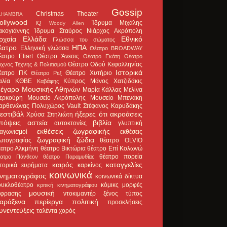
Gossip
Christmas Theater
LHAMBRA
ollywood
Ίδρυμα Μιχάλης
IQ
Woody Allen
ακογιάννης
Ίδρυμα Σταύρος Νιάρχος
Ακρόπολη
ρχαία Ελλάδα
Εθνικό
Γλώσσα του σώματος
έατρο
ΗΠΑ
Ελληνική γλώσσα
Θέατρο BROADWAY
έατρο Eliart
Θέατρο Άνεσις
Θέατρο Εκάτη
Θέατρο
Θέατρο Οδού Κεφαλληνίας
χνος Τέχνης & Πολιτισμού
Ιστορικά
έατρο ΠΚ
Θέατρο Χυτήριο
Θέατρο Ρεξ
αλία
ΚΘΒΕ
Κύπρος
Μάνος Χατζιδάκις
Καβάφης
έγαρο Μουσικής Αθηνών
Μαρία Κάλλας
Μελίνα
ερκούρη
Μουσείο Ακρόπολης
Μουσείο Μπενάκη
αρθενώνας
Πολυχώρος Vault
Στέφανος Καρυδάκης
εστιβάλ
ήξερες ότι
ακροάσεις
Χρύσα Σπηλιώτη
πόψεις
αστεία
βιβλία
αυτοκτονίες
γλυπτική
εκθέσεις ζωγραφικής
ιαγωνισμοί
εκθέσεις
ζωγραφική
ζώδια
ωτογραφίας
θέατρο OLVIO
έατρο Αλκμήνη
θέατρο Βικτώρια
θέατρο Επί Κολωνώ
θέατρο πορεία
έατρο Πάνθεον
θέατρο Παραμυθίας
καιρός
καταγγελίες
στορικά ευρήματα
καρκίνος
κοινωνικά
ινηματογράφος
κοινωνικά δίκτυα
ουκλοθέατρο
κόμικς
μορφές
κριτική κινηματογράφου
μουσική
κφρασης
ντοκιμαντέρ
ξένος τύπος
αράξενα
περίεργα
πολιτική
προσκλήσεις
υνεντεύξεις
ταλέντα
χορός