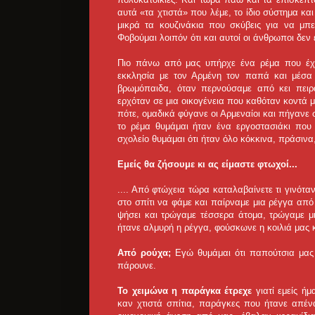
αυτά «τα χτιστά» που λέμε, το ίδιο σύστημα κα
μικρά τα κουζινάκια που σκύβεις για να μπ
Φοβούμαι λοιπόν ότι και αυτοί οι άνθρωποι δεν ε
Πιο πάνω από μας υπήρχε ένα ρέμα που έχει 
εκκλησία με τον Αρμένη τον παπά και μέσα σ
βρωμόπαιδα, όταν περνούσαμε από κει πει
ερχόταν σε μια οικογένεια που καθόταν κοντά 
πότε, ομαδικά φύγανε οι Αρμεναίοι και πήγανε 
το ρέμα θυμάμαι ήταν ένα εργοστασιάκι που
σχολείο θυμάμαι ότι ήταν όλο κόκκινα, πράσινα,
Εμείς θα ζήσουμε κι ας είμαστε φτωχοί...
.... Από φτώχεια τώρα καταλαβαίνετε τι γινότα
στο σπίτι να φάμε και παίρναμε μια ρέγγα από
ψήσει και τρώγαμε τέσσερα άτομα, τρώγαμε μι
ήτανε αλμυρή η ρέγγα, φούσκωνε η κοιλιά μας 
Από ρούχα;
Εγώ θυμάμαι ότι παπούτσια μας
πάρουνε.
Το χειμώνα η παράγκα έτρεχε
γιατί εμείς 
καν χτιστά σπίτια, παράγκες που ήτανε απένα