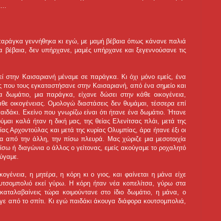
...
παράγκα γεννήθηκα κι εγώ, με μαμή βέβαια όπως κάνανε παλιά
ια βέβαια, δεν υπήρχανε, μαμές υπήρχανε και ξεγεννούσανε τις
εί στην Καισαριανή μέναμε σε παράγκα. Κι όχι μόνο εμείς, ένα
 που τους εγκαταστήσανε στην Καισαριανή, από ένα σημείο και
 δωμάτιο, μια παράγκα, είχανε δώσει στην κάθε οικογένεια,
θε οικογένειας. Ομολογώ διαστάσεις δεν θυμάμαι, τέσσερα επί
αιδάκι. Εκείνο που γνωρίζω είναι ότι ήτανε ένα δωμάτιο. Ήτανε
ύμαι καλά ήταν η δική μας, της θείας Ελενίτσας πλάι, μετά της
ίας Αρχοντούλας και μετά της κυρίας Ολυμπίας, άρα ήτανε έξι οι
χα από την άλλη, την πίσω πλευρά. Μας χώριζε μια μεσοτοιχία
ίσω ή διαγώνια ο άλλος ο γείτονας, εμείς ακούγαμε το ροχαλητό
ούγαμε.
ογένεια, η μητέρα, η κόρη κι ο γιος, και φαίνεται η μάνα είχε
τσομπολιό εκεί γύρω. Η κόρη ήταν νέα κοπελίτσα, γύρω στα
καταλαβαίνεις τώρα κοιμούντανε στο ίδιο δωμάτιο, η μάνα, ο
υγε από το σπίτι. Κι εγώ παιδάκι άκουγα διάφορα κουτσομπολιά,