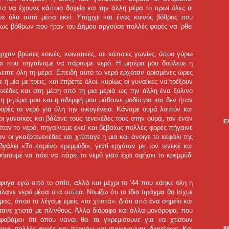
τα να έχουνε κάποιο δοχείο και την άλλη μέρα το πρωί όλες οι
νε όλα αυτά μέσα εκεί. Υπήρχε και ένας κοινός βόθρος που
εως βόθρων που ήταν του Δήμου αργούσε πολλές φορές να ’ρθει
χαν βρύσες κοινές, κοινοτικές, σε κάποιες γωνίες, όπου γύρω
αι που πηγαίναμε να πάρουμε νερό. Η μητέρα μου δούλευε η
λειπε όλη τη μέρα. Επειδή αυτό το νερό ερχόταν ορισμένες ώρες
ή μία με τρεις, και έπρεπε όλοι, κυρίως οι γυναίκες να τρέξουν
νεκέδες και στη μέση από τη μια μεριά ως την άλλη ένα ξύλινο
 η μητέρα μου και η αδερφή μου μάθαινε μοδίστρα και δεν ήταν
φορές το νερό για όλη την οικογένεια. Κάναμε ουρά λοιπόν και
ι γυναίκες και βάζανε τους τενεκέδες τους στην ουρά, τον έναν
Ε
ταν το νερό, πηγαίναμε εκεί και βεβαίως πολλές φορές πήγαινε
αν οι γκαζοτενεκέδες και χτύπαγε η μια και άνοιγε το κεφάλι της
γάλει «Το καμένο κρεμμύδι», γιατί ερχόταν με τον τενεκέ και
σουμε να πάει να πάρει το νερό γιατί έχει αφήσει το κρεμμύδι
φυγα εγώ από το σπίτι, αλλά και μέχρι το ’44 που κάηκε όλη η
άλανε νερό μέσα στα σπίτια. Νομίζω ότι το ίδιο πράγμα θα ίσχυε
μας, όπου τα λέγαμε εμείς «τα χτιστά». Διότι από ένα σημείο και
τανε χτιστά με πλίνθους. Άλλα διόροφα και άλλα μονόροφα, που
οβάμαι ότι όπου νάναι θα τα γκρεμίσουνε για να χτίσουν
κ
ομαι πολλές φορές και περνάω και συγκινούμαι ιδιαιτέρως. Και