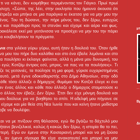
τι να κάνει, δεν κοιμήθηκε περιμένοντας τον Γιάγκο. Πρωί πρωί
νήσυχη. «Σώπα, της λέει, στην εκκλησία που ήμουνα άκουσα ότι
 έτρεξα και μπήκα σε μια παράγκα κι έκατσα για να μην μου την
μένος. Του τη δώσανε, την πήρε μόνος του, δεν ξέρω, ευτυχώς
ε και παράθυρο προς το στενάκι και είχαμε και αέρα και φως.
μ
ακάλεσε εκεί μια γειτόνισσα να προσέχει να μην του την πάρει
, να κουβαλήσουν τα πράγματα.
νια
στα γιλέκα γύρω γύρω, αυτή ήταν η δουλειά του. Όταν ήρθε
να μου του πήρε δυο καλάθια και στο ένα έβαλε λεμόνια και στο
α πουλήσει κι έκλαιγε φαίνεται, αλλά η μάνα μου δυναμική, του
ο εγώ; Κοτζάμ άντρας εσύ, μπρος, να πας να τα πουλήσεις». Τι
ε τις γειτονιές, τα πούλησε τη μια φορά, γύρισε ευχαριστημένος
αυτό, μετά έγινε οδοκαθαριστής στο Δήμο Αθηναίων, στην οδό
κάθε τόσο άλλαζε ο δήμαρχος -θυμάμαι τον Κοτζιά έλεγε κι ένα
ταν ένας άλλος και κάθε που άλλαζε ο δήμαρχος σταματούσε κι
.
ο άλλος τον έβαζε; Δεν ξέρω. Έτσι δεν είχε μόνιμη δουλειά και
ου δούλευε για να βοηθήσει το σπίτι. Η αδελφή μου πήγαινε σε
Β
 είχαμε και μία θεία στη Νέα Ιωνία που και κείνη ήτανε μοδίστρα
λαβε να δουλέψει.
«και να με πνίξουν στη θάλασσα, εγώ θα βγάζω το δάχτυλό μου
Δ
τανε βενιζελικοί, καλώς ή κακώς δεν ξέρω, η ιστορία θα το πει,
στερή. Εγώ αν έμενα στην Καισαριανή μπορεί και να μη ζούσα
1, αν έμενα σίγουρα θα είχα ανακατευτεί και μπορεί να μην