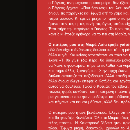
ο Γιάγκος, ανησυχούσε η κακομοίρα, δεν ήξερε 
ο Γιάγκος έρχεται. «Πού ήσουνα;» του λέει α
δίνουν τις παράγκες και έφυγα απ' το γάμο και
πάρει άλλος». Κι έμεινε μέχρι το πρωί ο καη
ήτανε στην άκρη, ακριανή παράγκα, οπότε είχ
Έτσι πήρε την παράγκα ο Γιάγκος. Το πρωί παρ
κανείς κι έτρεξε γρήγορα να το πει στη Μαρία
Ο πατέρας μου στη Μικρά Ασία έραβε γαϊτά
εδώ δεν είχε ο άνθρωπος δουλειά και τότε η μά
άλλο αυγά. Και κείνος ντρεπότανε να πάει να τ
έλεγε «Τι θα γίνει εδώ πέρα, θα δουλεύω μόν
να 'κανε ο φουκαράς, πήρε τα καλάθια και γύριζ
και πήρε άλλα, ξαναγύρισε. Στην αρχή έκανε 
Αιόλου σκούπιζε τα πεζοδρόμια. Αλλά επειδή 
άλλο όνομα έλεγε- έπεφτε ο Κοτζιάς και ερχό
αυτός να δουλεύει. Τώρα ο Κοτζιάς τον έβαζε, 
πολλές φορές καθόταν, και η καημένη η μάνα μ
μια γειτόνισσα που ήτανε μοδίστρα και μάθαινε,
και πήγαινε και κει και μάθαινε, αλλά δεν πρό
Ο πατέρας μου ήτανε βενιζελικός. Έλεγε ότι 
και θα φωνάζω Βενιζέλο». Όλοι οι Μικρασιάτες ή
τέλος πάντων. Η Καισαριανή βέβαια ήταν αρι
τώρα. Έφυγα μικρή, δεκατριών χρονών το '4