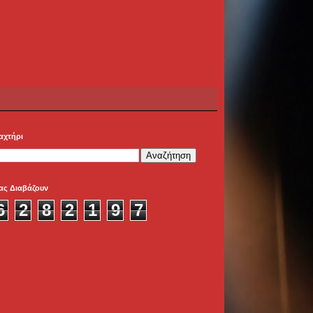
αχτήρι
ας Διαβάζουν
6
2
8
2
1
9
7