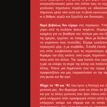
αναγκαζόντουσαν μέσα στα σπίτια τους τη νύχ
γειτόνισες πηγαίνανε παρέλαση να αδειάσου
πήγαιναν μέσα όλα αυτά και το βυτίο εκκενώσ
κι ο βόθρος γέμιζε και ξεχείλιζε και δυσοσμίες...
Νερό βεβαίως δεν είχαμε
στις παράγκες. Υπήρ
γύρω από τη σωλήνα ήτανε τσιμέντο. Θυμάμ
καημένη για να βοηθήσει τον πατέρα μου και έ
της ημέρας, ερχόταν, ας πούμε, δέκα με δώδεκα 
να γεμίσουνε τους τενεκέδες. Είχαμε γκαζοτε
στρογγυλό χέρι, ή με κουβάδες. Επειδή έλειπε
στο σπίτι, κουβαλούσα εγώ τις περισσότερες 
θυμάμαι την εξής εικόνα: από νωρίς πηγαίναν ο
πίσω από τον άλλον. Την ώρα λοιπόν που ερχό
η μία να κλέψει τη σειρά της άλλης και παίζοντ
άλλης. Ήτανε μια Αρμένισσα που την είχαμε β
προφασιζόταν και μας παρακαλούσε να την αφή
στη φωτιά και θα καεί.
Μέχρι το ’40 και ’41
που έγινε η Κατοχή και έ
γειτονιά μου, δεν θυμούμαι ποτέ να είπαν ότι β
και για τις άλλες γειτονιές που ήταν πάνω από 
μετά υπήρχανε πάλι προσφυγικά σπίτια αλλά ή
υπάρχουν ακόμα και σήμερα και τα οποία φ
πολυκατοικίες. Και τώρα πάω και τα επισκέπτ