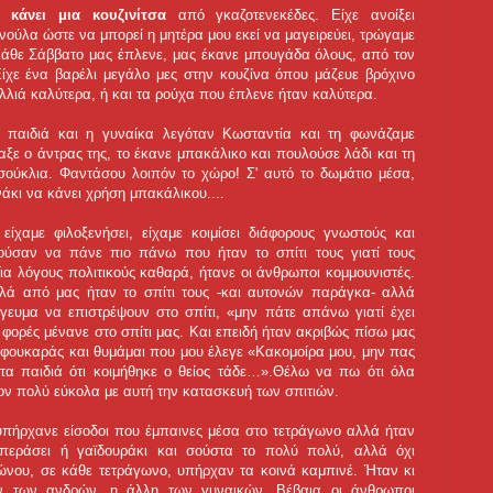
 κάνει μια κουζινίτσα
από γκαζοτενεκέδες. Είχε ανοίξει
ινούλα ώστε να μπορεί η μητέρα μου εκεί να μαγειρεύει, τρώγαμε
ι κάθε Σάββατο μας έπλενε, μας έκανε μπουγάδα όλους, από τον
ίχε ένα βαρέλι μεγάλο μες στην κουζίνα όπου μάζευε βρόχινο
μαλλιά καλύτερα, ή και τα ρούχα που έπλενε ήταν καλύτερα.
ώ παιδιά και η γυναίκα λεγόταν Κωσταντία και τη φωνάζαμε
ιαξε ο άντρας της, το έκανε μπακάλικο και πουλούσε λάδι και τη
ούκλια. Φαντάσου λοιπόν το χώρο! Σ' αυτό το δωμάτιο μέσα,
ινάκι να κάνει χρήση μπακάλικου....
είχαμε φιλοξενήσει, είχαμε κοιμίσει διάφορους γνωστούς και
ούσαν να πάνε πιο πάνω που ήταν το σπίτι τους γιατί τους
Για λόγους πολιτικούς καθαρά, ήτανε οι άνθρωποι κομμουνιστές.
ηλά από μας ήταν το σπίτι τους -και αυτονών παράγκα- αλλά
γευμα να επιστρέψουν στο σπίτι, «μην πάτε απάνω γιατί έχει
 φορές μένανε στο σπίτι μας. Και επειδή ήταν ακριβώς πίσω μας
 φουκαράς και θυμάμαι που μου έλεγε «Κακομοίρα μου, μην πας
στα παιδιά ότι κοιμήθηκε ο θείος τάδε…».Θέλω να πω ότι όλα
ον πολύ εύκολα με αυτή την κατασκευή των σπιτιών.
υπήρχανε είσοδοι που έμπαινες μέσα στο τετράγωνο αλλά ήταν
περάσει ή γαϊδουράκι και σούστα το πολύ πολύ, αλλά όχι
γώνου, σε κάθε τετράγωνο, υπήρχαν τα κοινά καμπινέ. Ήταν κι
αν των ανδρών, η άλλη των γυναικών. Βέβαια οι άνθρωποι