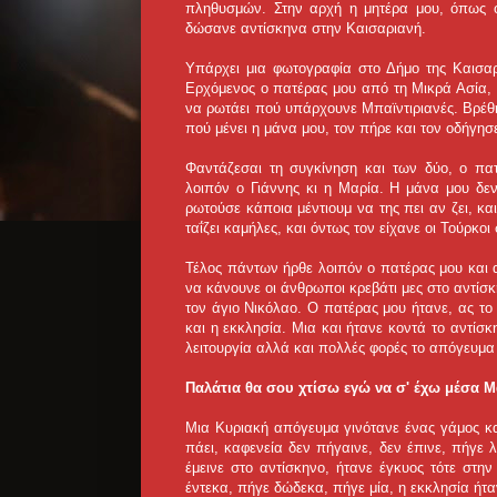
πληθυσμών. Στην αρχή η μητέρα μου, όπως ό
δώσανε αντίσκηνα στην Καισαριανή.
Υπάρχει μια φωτογραφία στο Δήμο της Καισα
Ερχόμενος ο πατέρας μου από τη Μικρά Ασία, 
να ρωτάει πού υπάρχουνε Μπαϊντιριανές. Βρέθη
πού μένει η μάνα μου, τον πήρε και τον οδήγησ
Φαντάζεσαι τη συγκίνηση και των δύο, ο πατ
λοιπόν ο Γιάννης κι η Μαρία. Η μάνα μου δεν
ρωτούσε κάποια μέντιουμ να της πει αν ζει, και
ταΐζει καμήλες, και όντως τον είχανε οι Τούρκοι
Τέλος πάντων ήρθε λοιπόν ο πατέρας μου και α
να κάνουνε οι άνθρωποι κρεβάτι μες στο αντίσκ
τον άγιο Νικόλαο. Ο πατέρας μου ήτανε, ας τ
και η εκκλησία. Μια και ήτανε κοντά το αντίσ
λειτουργία αλλά και πολλές φορές το απόγευμα 
Παλάτια θα σου χτίσω εγώ να σ' έχω μέσα Μ
Μια Κυριακή απόγευμα γινότανε ένας γάμος κα
πάει, καφενεία δεν πήγαινε, δεν έπινε, πήγε
έμεινε στο αντίσκηνο, ήτανε έγκυος τότε στη
έντεκα, πήγε δώδεκα, πήγε μία, η εκκλησία ήταν