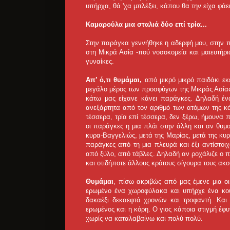
υπήρχα, θά 'χα μπλέξει, κάπου θα την είχα φάει
Καμαρούλα μια σταλιά δύο επί τρία...
Στην παράγκα γεννήθηκε η αδερφή μου, στην 
στη Μικρά Ασία -πού νοσοκομεία και μαιευτήρ
γυναίκες.
Απ’ ό,τι θυμάμαι,
από μικρό μικρό παιδάκι εκ
μεγάλο μέρος των προσφύγων της Μικράς Ασίας
κάτω μας είχανε κάνει παράγκες. Δηλαδή ένα
ανεξάρτητα από τον αριθμό των ατόμων της κά
τέσσερα, τρία επί τέσσερα, δεν ξέρω, ήμουνα π
οι παράγκες η μια πλάι στην άλλη και αν θυμο
κυρα-Βαγγελιώς, μετά της Μαρίας, μετά της κυρ
παράγκες από τη μια πλευρά και έξι αντίστοι
από ξύλο, από τάβλες. Δηλαδή αν ροχάλιζε ο π
και οτιδήποτε άλλους κρότους σίγουρα τους ακ
Θυμάμαι
, πίσω ακριβώς από μας έμενε μια οικ
ερωμένο ένα χωροφύλακα και υπήρχε ένα κου
δακαέξι δεκαεφτά χρονών και τροφαντή. Και 
ερωμένος και η κόρη. Ο γιος κάποια στιγμή έφ
χωρίς να καταλαβαίνω και πολύ πολύ.