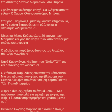
Στο σπίτι της Δέσπως Διαμαντίδου στο Πειραιά
Σφράγισε μια ολόκληρη εποχή: Θα κλάψετε από τα
γέλια – Ο Χάρρυ Κλυνν, αστυνόμος Μπέκας
Σταύρος Ξαρχάκος:Η μεγάλη μουσική κληρονομιά,
τα 40 χρόνια διαφοράς με τη σύζυγο και η
απόκτηση διδύμων στα 78
Νίκος και Άλκης Κούρκουλος, 20 χρόνια πριν:
Μπαμπάς και γιος πιο γοητευτικοί από ποτέ σε μια
σπάνια φωτογραφία
Ο άδοξος και παράξενος θάνατος του Αισχύλου
που λίγοι γνωρίζουν
Νανά Καραγιάννη: Η είδηση του "ΘΑΝΑΤΟΥ" της
και ο πανικός στο διαδίκτυο!
Ο Στέφανος Καρυδάκης συναντά την Ζέτα Λιάλιου.
Μια νέα ηθοποιό που φέτος την βλέπουμε στο
Θέατρο Αλκμήνη στο έργο "Μαυρη Σαμπούκα του
Τόλη Παπαδημητρίου
«Πριν ο άνεμος ξεχάσει το όνομά μου» — Μια
παράσταση που μιλά για τη λήθη με το φως της
ζωής. Είμασταν στην πρεμιέρα και γράφουμε για
αυτή
Πέθανε ο Γιώργος Μαρίνος σε ηλικία 87 ετών, ο