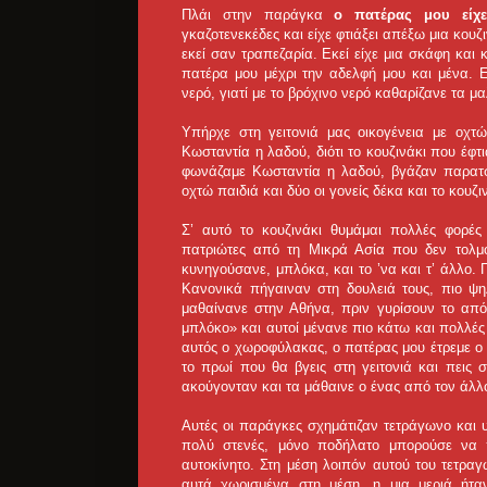
Πλάι στην παράγκα
ο πατέρας μου είχε
γκαζοτενεκέδες και είχε φτιάξει απέξω μια κουζ
εκεί σαν τραπεζαρία. Εκεί είχε μια σκάφη κα
πατέρα μου μέχρι την αδελφή μου και μένα. Ε
νερό, γιατί με το βρόχινο νερό καθαρίζανε τα 
Υπήρχε στη γειτονιά μας οικογένεια με οχτ
Κωσταντία η λαδού, διότι το κουζινάκι που έφτ
φωνάζαμε Κωσταντία η λαδού, βγάζαν παρατσ
οχτώ παιδιά και δύο οι γονείς δέκα και το κουζ
Σ’ αυτό το κουζινάκι θυμάμαι πολλές φορές 
πατριώτες από τη Μικρά Ασία που δεν τολμ
κυνηγούσανε, μπλόκα, και το ’να και τ’ άλλο. 
Κανονικά πήγαιναν στη δουλειά τους, πιο ψ
μαθαίνανε στην Αθήνα, πριν γυρίσουν το από
μπλόκο» και αυτοί μένανε πιο κάτω και πολλές
αυτός ο χωροφύλακας, ο πατέρας μου έτρεμε ο
το πρωί που θα βγεις στη γειτονιά και πεις 
ακούγονταν και τα μάθαινε ο ένας από τον άλλ
Αυτές οι παράγκες σχημάτιζαν τετράγωνο και 
πολύ στενές, μόνο ποδήλατο μπορούσε να 
αυτοκίνητο. Στη μέση λοιπόν αυτού του τετρα
αυτά χωρισμένα στη μέση, η μια μεριά ήτ